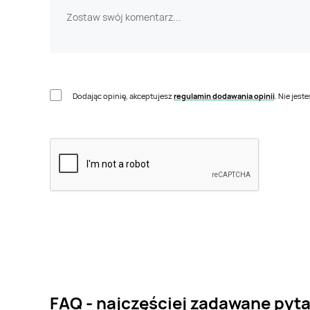
Dodając opinię, akceptujesz
regulamin dodawania opinii
. Nie jes
FAQ - najczęściej zadawane pytan