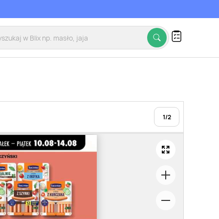
1
/
2