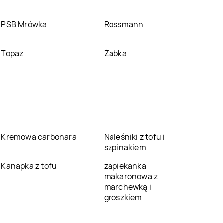
PSB Mrówka
Rossmann
Topaz
Żabka
Kremowa carbonara
Naleśniki z tofu i
szpinakiem
Kanapka z tofu
zapiekanka
makaronowa z
marchewką i
groszkiem