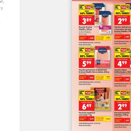
an,
ty
i