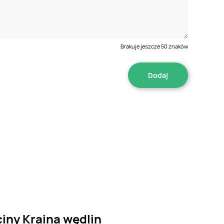
Brakuje jeszcze
50
znaków
ciny Kraina wędlin