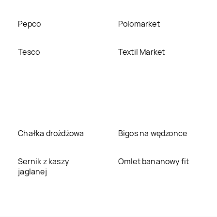
Pepco
Polomarket
Tesco
Textil Market
Chałka drożdżowa
Bigos na wędzonce
Sernik z kaszy
Omlet bananowy fit
jaglanej