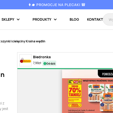
👩‍🎓 PROMOCJE NA PLECAKI 🎒
SKLEPY
PRODUKTY
BLOG
KONTAKT
z szynki i cielęciny Kraina wędlin
Biedronka
7,99
zł
od dziś
in
i z
y jest