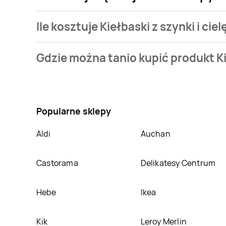
Ile kosztuje Kiełbaski z szynki i cie
Cena produktu różni się w zależności od wybranego s
Gdzie można tanio kupić produkt Kie
oferta, jaką mamy w naszej bazie jest z sieci
Biedro
Nie wiesz gdzie kupić produkt Kiełbaski z szynki i ci
atrakcyjnej cenie w sklepach
Biedronka
. Oprócz te
Popularne sklepy
Aldi
Auchan
Castorama
Delikatesy Centrum
Hebe
Ikea
Kik
Leroy Merlin