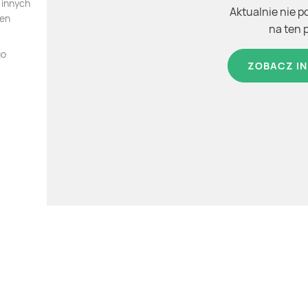
 innych
Aktualnie nie p
ten
na ten 
go
ZOBACZ IN