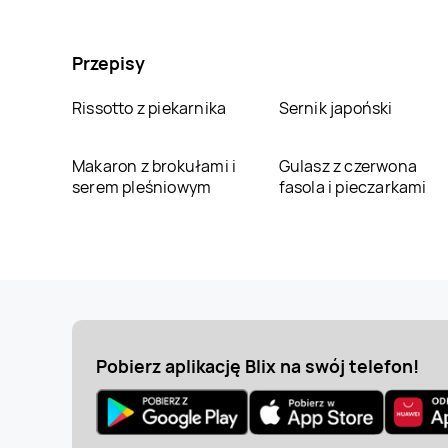
Przepisy
Rissotto z piekarnika
Sernik japoński
Makaron z brokułami i
Gulasz z czerwona
serem pleśniowym
fasola i pieczarkami
Pobierz aplikację Blix na swój telefon!