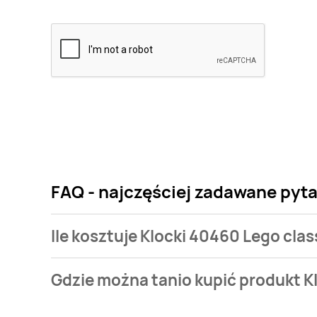
FAQ - najczęściej zadawane pyta
Ile kosztuje Klocki 40460 Lego clas
Cena produktu różni się w zależności od wybranego
Gdzie można tanio kupić produkt K
Lego classic kosztuje od 39,99 zł do 56,99 zł.
Klocki 40460 Lego classic aktualnie nie występuje 