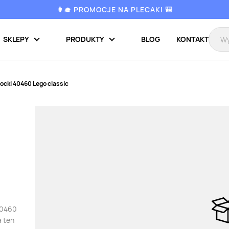
👩‍🎓 PROMOCJE NA PLECAKI 🎒
SKLEPY
PRODUKTY
BLOG
KONTAKT
locki 40460 Lego classic
 40460
a ten