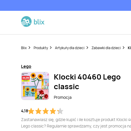
Blix
Produkty
Artykuły dla dzieci
Zabawki dla dzieci
K
Lego
Klocki 40460 Lego
classic
Promocja
4,18
Zastanawiasz się, gdzie kupić i ile kosztuje produkt Klocki
Lego classic? Regularnie sprawdzamy, czy jest promocja n