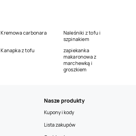
Kremowa carbonara
Naleśniki z tofu i
szpinakiem
Kanapka z tofu
zapiekanka
makaronowa z
marchewką i
groszkiem
Nasze produkty
Kupony i kody
Lista zakupów