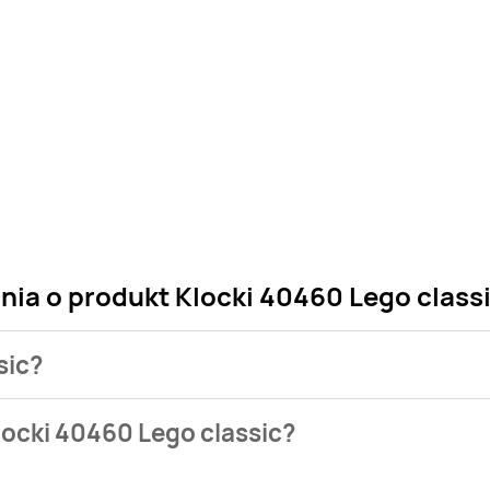
nia o produkt Klocki 40460 Lego class
sic?
 sklepu. Niestety nie posiadamy danych o aktualnych promocj
locki 40460 Lego classic?
w bazie naszych gazetek promocyjnych. Nie martw się! Gdy tyl