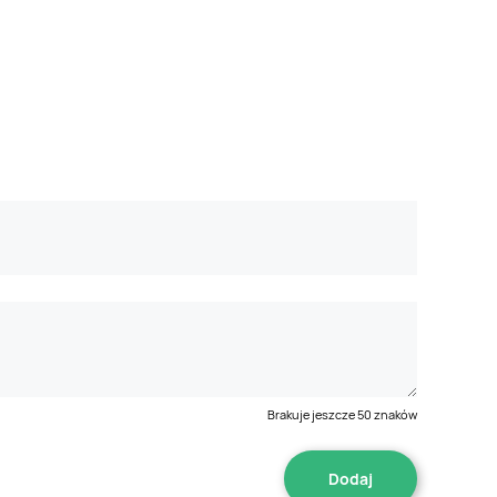
Brakuje jeszcze
50
znaków