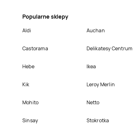
classic, umieścimy ją na naszej stronie
Popularne sklepy
Aldi
Auchan
Castorama
Delikatesy Centrum
Hebe
Ikea
Kik
Leroy Merlin
Mohito
Netto
Sinsay
Stokrotka