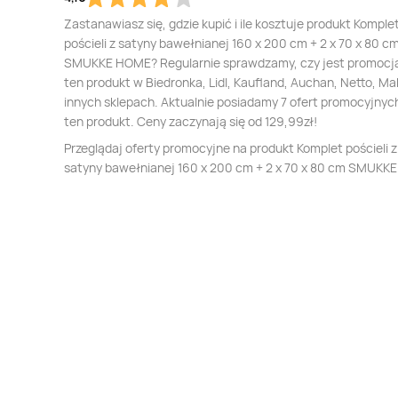
Zastanawiasz się, gdzie kupić i ile kosztuje produkt Komple
pościeli z satyny bawełnianej 160 x 200 cm + 2 x 70 x 80 c
SMUKKE HOME? Regularnie sprawdzamy, czy jest promocj
ten produkt w Biedronka, Lidl, Kaufland, Auchan, Netto, Mak
innych sklepach. Aktualnie posiadamy 7 ofert promocyjnyc
ten produkt. Ceny zaczynają się od 129,99zł!
Przeglądaj oferty promocyjne na produkt Komplet pościeli z
satyny bawełnianej 160 x 200 cm + 2 x 70 x 80 cm SMUK