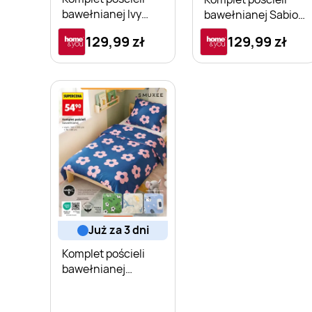
bawełnianej Ivy
bawełnianej Sabio
140x200 cm z 1
160x200 cm z 2
129,99 zł
129,99 zł
poszewką 70x80 cm
poszewkami 70x80
home&you
cm
już za 3 dni
Komplet pościeli
bawełnianej
Smukee 160x200 cm
+ 70x80 cm