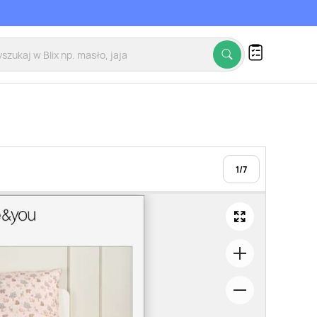
1
/
7