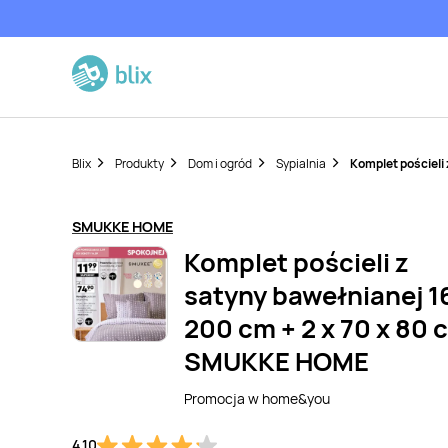
Blix
Produkty
Dom i ogród
Sypialnia
Komplet pościeli
SMUKKE HOME
Komplet pościeli z
satyny bawełnianej 1
200 cm + 2 x 70 x 80 
SMUKKE HOME
Promocja w
home&you
4,10