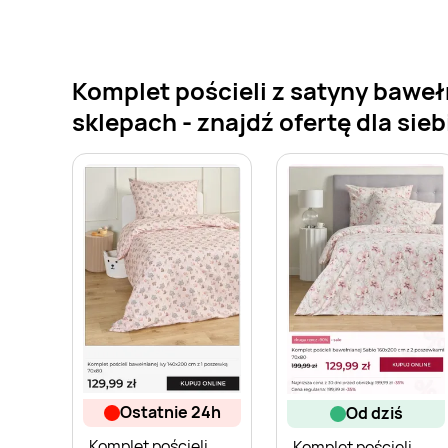
Komplet pościeli z satyny bawe
sklepach - znajdź ofertę dla sieb
ostatnie 24h
od dziś
Komplet pościeli
Komplet pościeli