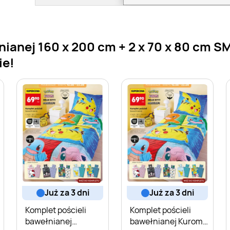
łnianej 160 x 200 cm + 2 x 70 x 80 c
ie!
już za 3 dni
już za 3 dni
Komplet pościeli
Komplet pościeli
bawełnianej
bawełnianej Kuromi