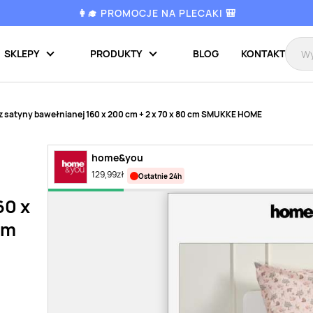
👩‍🎓 PROMOCJE NA PLECAKI 🎒
SKLEPY
PRODUKTY
BLOG
KONTAKT
 z satyny bawełnianej 160 x 200 cm + 2 x 70 x 80 cm SMUKKE HOME
home&you
129,99
zł
ostatnie 24h
60 x
cm