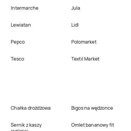
Intermarche
Jula
Lewiatan
Lidl
Pepco
Polomarket
Tesco
Textil Market
Chałka drożdżowa
Bigos na wędzonce
Sernik z kaszy
Omlet bananowy fit