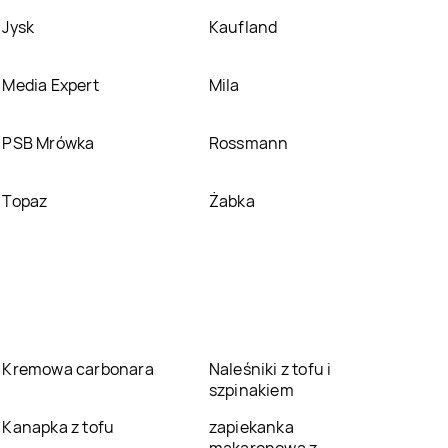
Jysk
Kaufland
Media Expert
Mila
PSB Mrówka
Rossmann
Topaz
Żabka
Kremowa carbonara
Naleśniki z tofu i
szpinakiem
Kanapka z tofu
zapiekanka