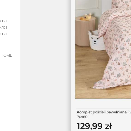
t
m
a na
ro i
h na
KE HOME