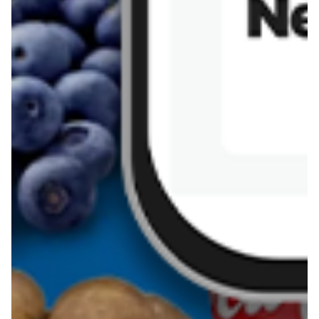
Sernik z kaszy jaglanej
Omlet bananowy fit
Kanapka z tofu
zapiekanka
makaronowa z
marchewką i groszkiem
Pobierz aplikację Blix na swój telefon!
Więcej o Blix
O nas
Współpraca