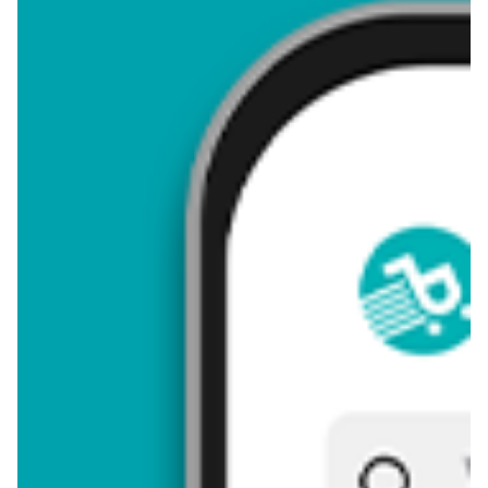
4,24
Zastanawiasz się, gdzie kupić i ile kosztuje produkt Koszula
męska m-3xl? Regularnie sprawdzamy, czy jest promocja na
ten produkt w Biedronka, Lidl, Kaufland, Auchan, Netto, Makro i
innych sklepach. Aktualnie nie posiadamy ofert promocyjnych
na ten produkt.
Przeglądaj podobne oferty promocyjne do Koszula męska m-
3xl!
Koszula męska m-3xl - zostaw opinię
Oceny (6), Opinie (0)
Zostaw pierwszy komentarz