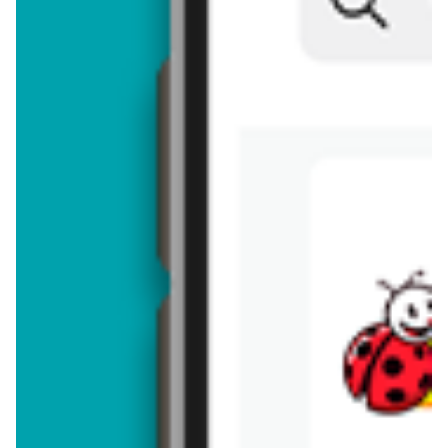
Brakuje jeszcze
50
znaków
Dodając opinię, akceptujesz
regulamin dodawania opinii
. Nie jesteś
anonimowy - Twoje IP jest przez nas zapisywane.