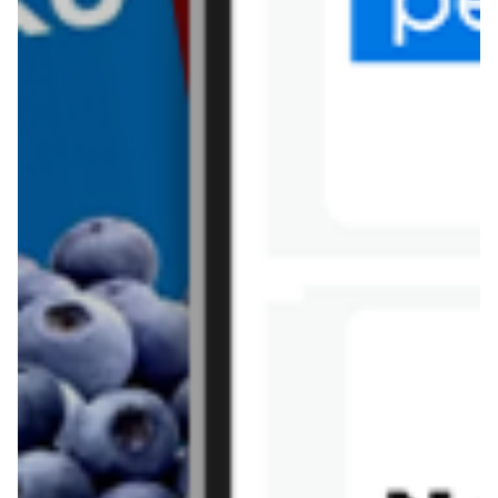
Tesco
Textil Market
Topaz
Żabka
Przepisy
Rissotto z piekarnika
Sernik japoński
Chałka drożdżowa
Bigos na wędzonce
Kremowa carbonara
Naleśniki z tofu i
szpinakiem
Makaron z brokułami i
Gulasz z czerwona
serem pleśniowym
fasola i pieczarkami