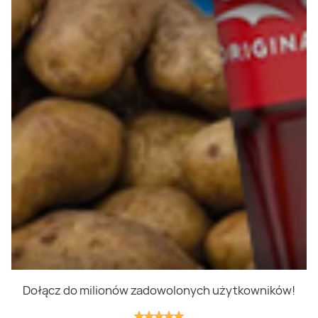
Polityka prywatności
Polityka cookies
Regulamin
OWR
Kontakt
Nasze produkty
Kupony i kody
Lista zakupów
Cashback
Blix Ukraine
Dołącz do milionów zadowolonych użytkowników!
Niedziele handlowe