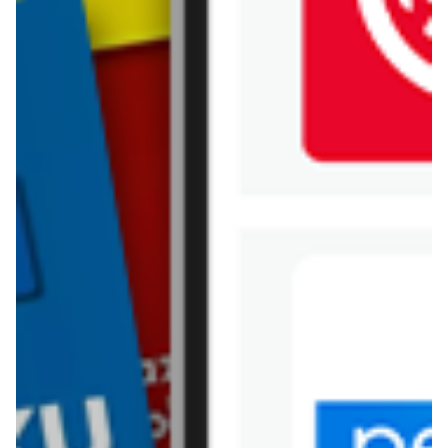
Jysk
Kaufland
Kik
Leroy Merlin
Lewiatan
Lidl
Media Expert
Mila
Mohito
Netto
Pepco
Polomarket
PSB Mrówka
Rossmann
Sinsay
Stokrotka