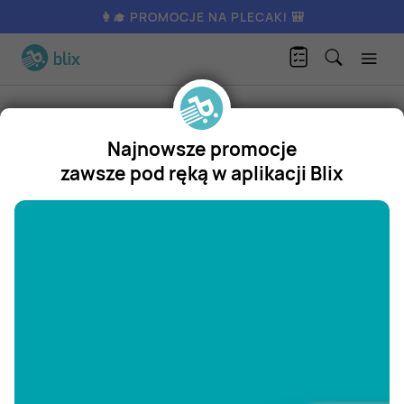
👩‍🎓 PROMOCJE NA PLECAKI 🎒
Produkty
Moda
Odzież męska
Koszula męska m-3xl
Najnowsze promocje
Koszula męska m-3xl
zawsze pod ręką w aplikacji Blix
Promocja
"/>
Aktualnie nie posiadamy oferty
na ten produkt.
ZOBACZ INNE OFERTY