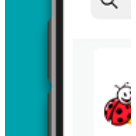
Brakuje jeszcze
50
znaków
Dodając opinię, akceptujesz
regulamin dodawania opinii
. Nie jesteś
anonimowy - Twoje IP jest przez nas zapisywane.