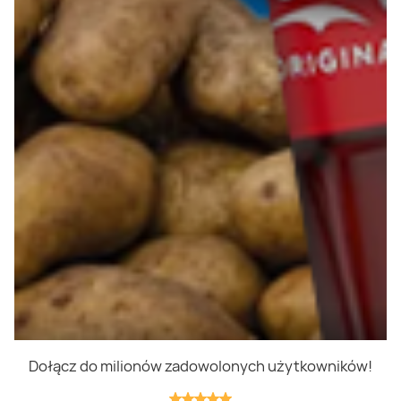
Polityka prywatności
Polityka cookies
Regulamin
OWR
Kontakt
Nasze produkty
Kupony i kody
Lista zakupów
Cashback
Blix Ukraine
Dołącz do milionów zadowolonych użytkowników!
Niedziele handlowe