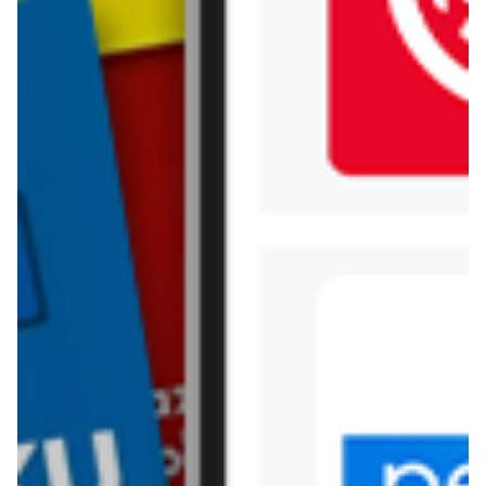
Jysk
Kaufland
Kik
Leroy Merlin
Lewiatan
Lidl
Media Expert
Mila
Mohito
Netto
Pepco
Polomarket
PSB Mrówka
Rossmann
Sinsay
Stokrotka