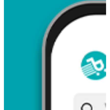
4,83
Zastanawiasz się, gdzie kupić i ile kosztuje produkt Kubek
szklany elton 420 ml? Regularnie sprawdzamy, czy jest
promocja na ten produkt w Biedronka, Lidl, Kaufland, Auchan,
Netto, Makro i innych sklepach. Aktualnie nie posiadamy ofert
promocyjnych na ten produkt.
Przeglądaj podobne oferty promocyjne do Kubek szklany elton
420 ml!
Kubek szklany elton 420 ml - zostaw opinię
Oceny (8), Opinie (0)
Zostaw pierwszy komentarz