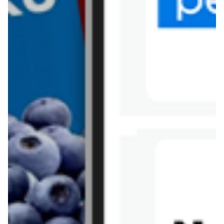
Tesco
Textil Market
Topaz
Żabka
Przepisy
Rissotto z piekarnika
Sernik japoński
Chałka drożdżowa
Bigos na wędzonce
Kremowa carbonara
Naleśniki z tofu i
szpinakiem
Makaron z brokułami i
Gulasz z czerwona
serem pleśniowym
fasola i pieczarkami