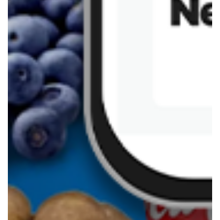
Sernik z kaszy jaglanej
Omlet bananowy fit
Kanapka z tofu
zapiekanka
makaronowa z
marchewką i groszkiem
Pobierz aplikację Blix na swój telefon!
Więcej o Blix
O nas
Współpraca