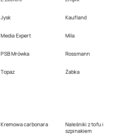
Jysk
Kaufland
Media Expert
Mila
PSB Mrówka
Rossmann
Topaz
Żabka
Kremowa carbonara
Naleśniki z tofu i
szpinakiem