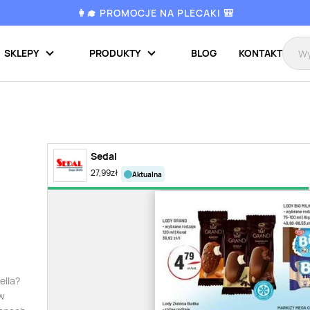
👩‍🎓 PROMOCJE NA PLECAKI 🎒
SKLEPY
PRODUKTY
BLOG
KONTAKT
Sedal
27,99
zł
aktualna
ella?
 w