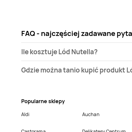
FAQ - najczęściej zadawane pyta
Ile kosztuje Lód Nutella?
Cena produktu różni się w zależności od wybranego s
Gdzie można tanio kupić produkt L
bazie jest z sieci
Sedal
. Lód Nutella kosztuje aktualni
Nie wiesz gdzie kupić produkt Lód Nutella w promocj
produkt można kupić w innych sklepach, jednak akt
Popularne sklepy
Aldi
Auchan
Castorama
Delikatesy Centrum