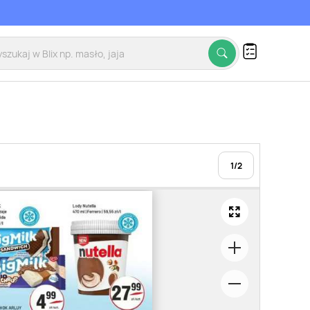
1
/
2