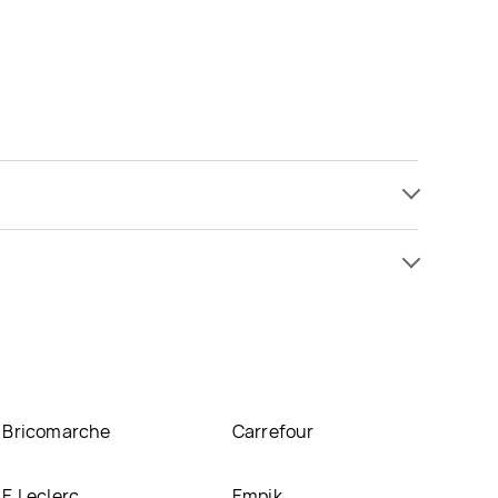
zł do 27,99 zł. Najtańsza oferta, jaką mamy w naszej
enie w sklepach
Sedal
,
POLOmarket
. Oprócz tego
Bricomarche
Carrefour
E.Leclerc
Empik