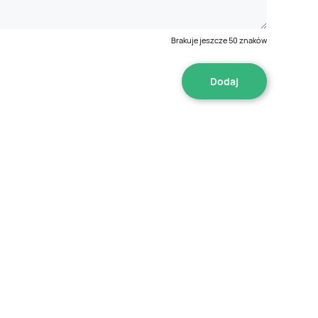
Brakuje jeszcze
50
znaków