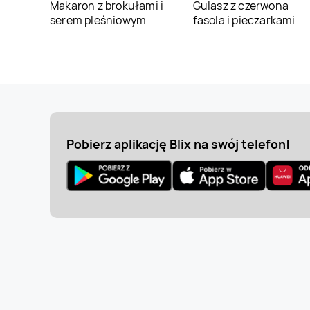
Makaron z brokułami i
Gulasz z czerwona
serem pleśniowym
fasola i pieczarkami
Pobierz aplikację Blix na swój telefon!