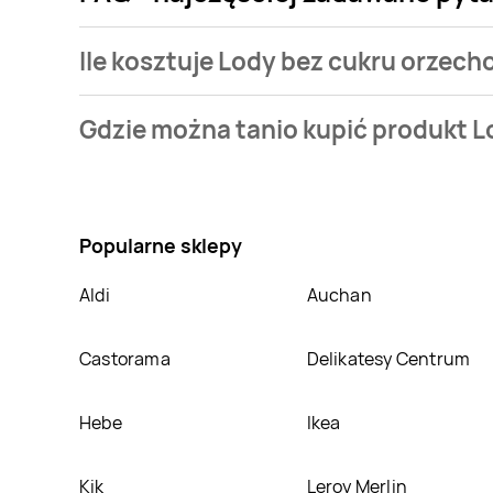
Ile kosztuje Lody bez cukru orzec
Cena produktu różni się w zależności od wybranego 
Gdzie można tanio kupić produkt 
oferta, jaką mamy w naszej bazie jest z sieci
Netto
.
Nie wiesz gdzie kupić produkt Lody bez cukru orze
atrakcyjnej cenie w sklepach
Netto
,
Leclerc
. Opróc
Popularne sklepy
Aldi
Auchan
Castorama
Delikatesy Centrum
Hebe
Ikea
Kik
Leroy Merlin