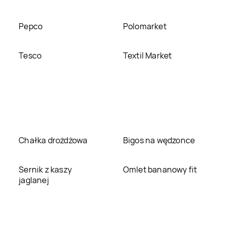
Pepco
Polomarket
Tesco
Textil Market
Chałka drożdżowa
Bigos na wędzonce
Sernik z kaszy
Omlet bananowy fit
jaglanej