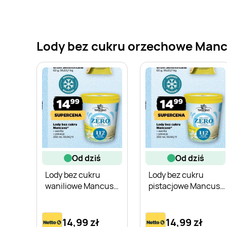
Lody bez cukru orzechowe Mancus
od dziś
od dziś
Lody bez cukru
Lody bez cukru
waniliowe Mancuso
pistacjowe Mancuso
Gelato Zero
Gelato Zero
14,99 zł
14,99 zł