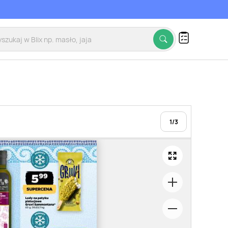
1
/
3