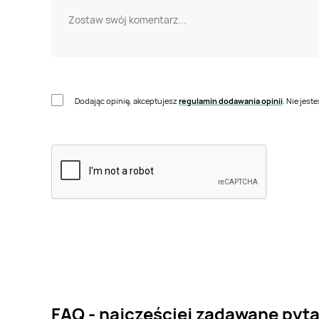
Dodając opinię, akceptujesz
regulamin dodawania opinii
. Nie jes
FAQ - najczęściej zadawane pyt