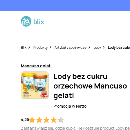
Blix
Produkty
Artykuły spożywcze
Lody
Lody bez cuk
Mancuso gelati
Lody bez cukru
orzechowe Mancuso
gelati
Promocja w
Netto
4,25
Zastanawiasz się, gdzie kupić i ile kosztuje produkt Lody be