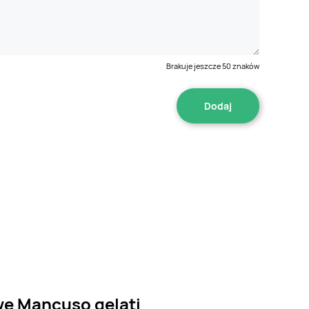
Brakuje jeszcze
50
znaków
we Mancuso gelati