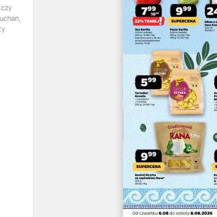
 czy
Auchan,
ty