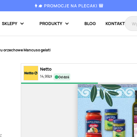
👩‍🎓 PROMOCJE NA PLECAKI 🎒
SKLEPY
PRODUKTY
BLOG
KONTAKT
ru orzechowe Mancuso gelati
Netto
14,99
zł
od dziś
z