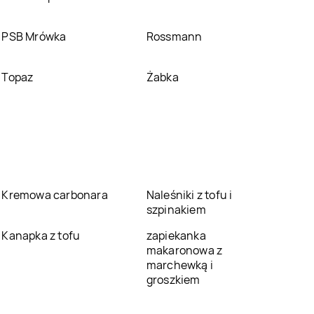
PSB Mrówka
Rossmann
Topaz
Żabka
Kremowa carbonara
Naleśniki z tofu i
szpinakiem
Kanapka z tofu
zapiekanka
makaronowa z
marchewką i
groszkiem