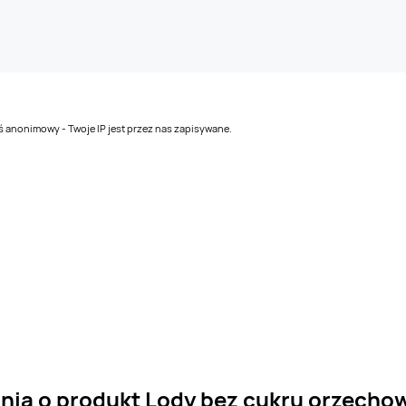
teś anonimowy - Twoje IP jest przez nas zapisywane.
ania o produkt Lody bez cukru orzecho