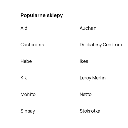
Lody strawberry cheesecake Ben & jerry's, umieścimy
Popularne sklepy
Aldi
Auchan
Castorama
Delikatesy Centrum
Hebe
Ikea
Kik
Leroy Merlin
Mohito
Netto
Sinsay
Stokrotka