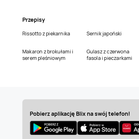
Przepisy
Rissotto z piekarnika
Sernik japoński
Makaron z brokułami i
Gulasz z czerwona
serem pleśniowym
fasola i pieczarkami
Pobierz aplikację Blix na swój telefon!