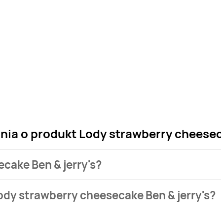
nia o produkt Lody strawberry cheeseca
ecake Ben & jerry's?
 sklepu. Niestety nie posiadamy danych o aktualnych promocj
ody strawberry cheesecake Ben & jerry's?
9 zł do 29,99 zł.
 nie występuje w bazie naszych gazetek promocyjnych. Nie mar