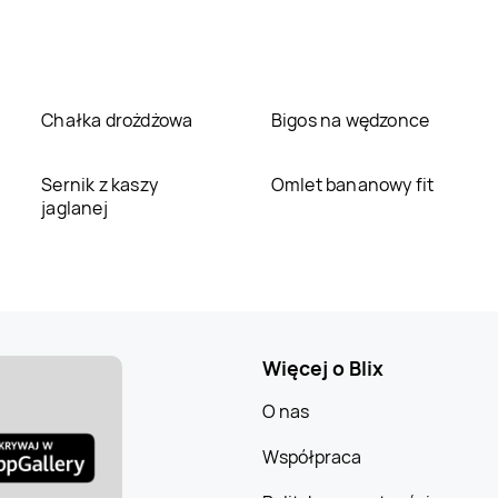
Chałka drożdżowa
Bigos na wędzonce
Sernik z kaszy
Omlet bananowy fit
jaglanej
Więcej o Blix
O nas
Współpraca