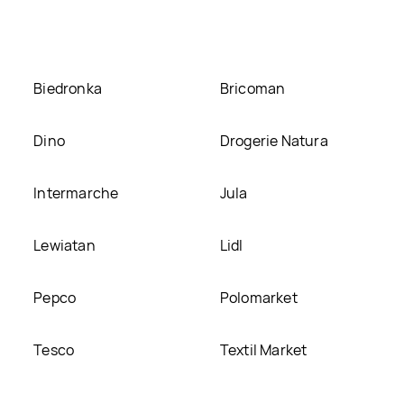
 ją na naszej stronie
Biedronka
Bricoman
Dino
Drogerie Natura
Intermarche
Jula
Lewiatan
Lidl
Pepco
Polomarket
Tesco
Textil Market