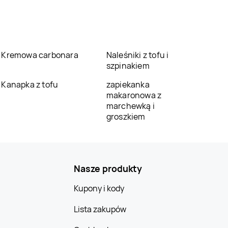
Kremowa carbonara
Naleśniki z tofu i
szpinakiem
Kanapka z tofu
zapiekanka
makaronowa z
marchewką i
groszkiem
Nasze produkty
Kupony i kody
Lista zakupów