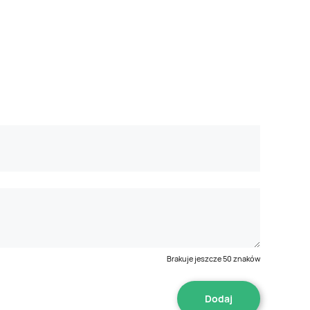
Brakuje jeszcze
50
znaków