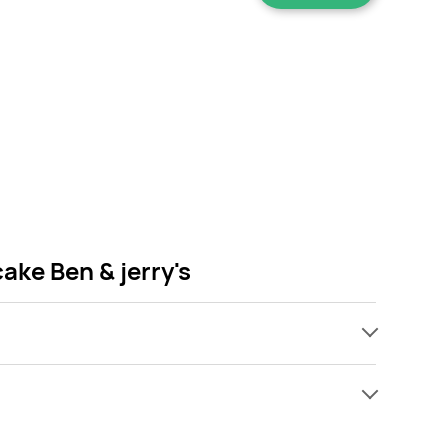
ke Ben & jerry's
ach, jednak wśród archiwalnych ofert Lody
tw się! Gdy tylko pojawi się ciekawa promocja na