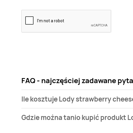
FAQ - najczęściej zadawane pyta
Ile kosztuje Lody strawberry chees
Cena produktu różni się w zależności od wybranego
Gdzie można tanio kupić produkt L
strawberry cheesecake Ben & jerry's kosztuje od 15,9
Lody strawberry cheesecake Ben & jerry's aktualnie