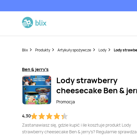
Blix
Produkty
Artykuły spożywcze
Lody
Lody strawbe
Ben & jerry's
Lody strawberry
cheesecake Ben & jer
Promocja
4,30
Zastanawiasz się, gdzie kupić i ile kosztuje produkt Lody
strawberry cheesecake Ben & jerry's? Regularnie sprawdz