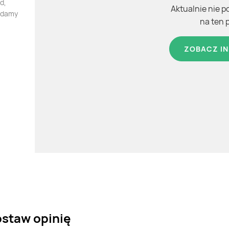
d,
Aktualnie nie p
iadamy
na ten 
ZOBACZ IN
ostaw opinię