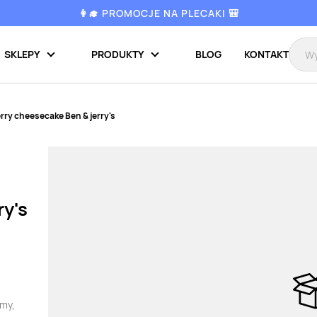
👩‍🎓 PROMOCJE NA PLECAKI 🎒
SKLEPY
PRODUKTY
BLOG
KONTAKT
rry cheesecake Ben & jerry's
ry's
amy,