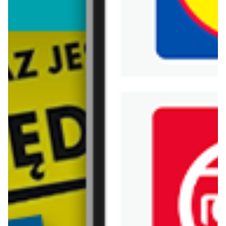
Biedronka
Bricoman
Bricomarche
Carrefour
Castorama
Delikatesy Centrum
Dino
Drogerie Natura
E.Leclerc
Empik
Hebe
Ikea
Intermarche
Jula