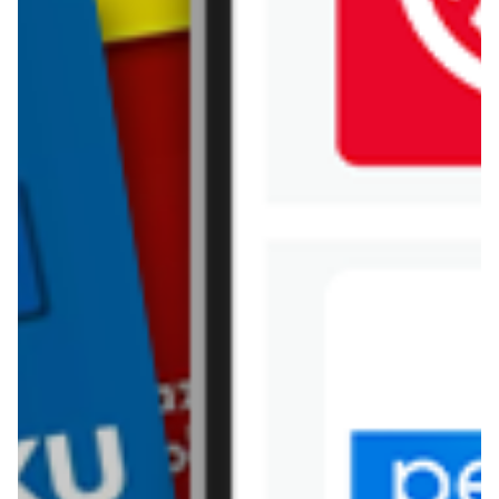
Jysk
Kaufland
Kik
Leroy Merlin
Lewiatan
Lidl
Media Expert
Mila
Mohito
Netto
Pepco
Polomarket
PSB Mrówka
Rossmann
Sinsay
Stokrotka