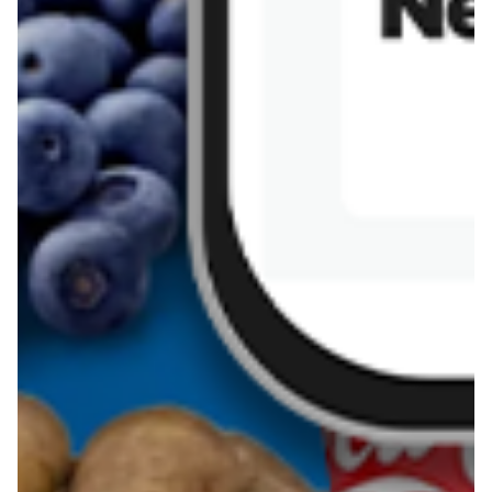
Sernik z kaszy jaglanej
Omlet bananowy fit
Kanapka z tofu
zapiekanka
makaronowa z
marchewką i groszkiem
Pobierz aplikację Blix na swój telefon!
Więcej o Blix
O nas
Współpraca
Polityka prywatności