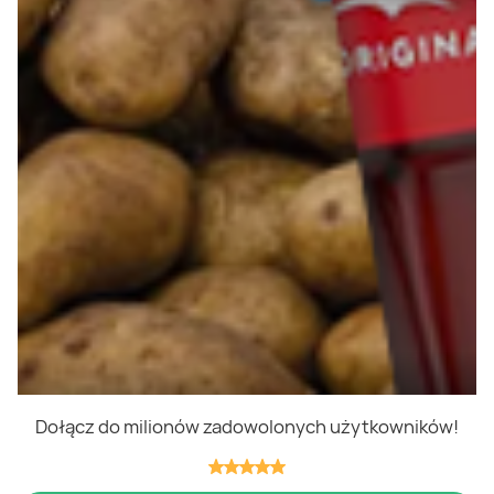
Polityka cookies
Regulamin
OWR
Kontakt
Nasze produkty
Kupony i kody
Lista zakupów
Cashback
Blix Ukraine
Dołącz do milionów zadowolonych użytkowników!
Niedziele handlowe