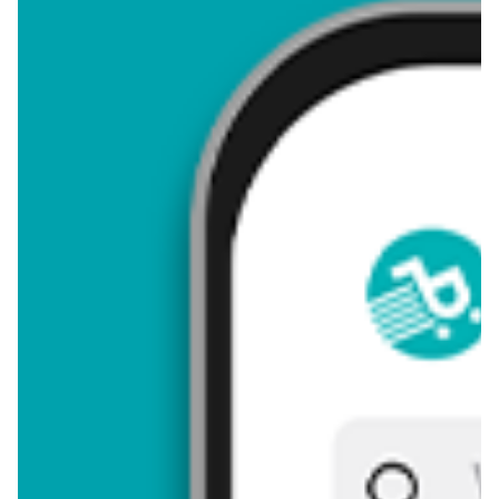
4,37
Zastanawiasz się, gdzie kupić i ile kosztuje produkt Materac
dmuchany? Regularnie sprawdzamy, czy jest promocja na ten
produkt w Biedronka, Lidl, Kaufland, Auchan, Netto, Makro i
innych sklepach. Aktualnie nie posiadamy ofert promocyjnych
na ten produkt.
Przeglądaj podobne oferty promocyjne do Materac dmuchany!
Materac dmuchany - zostaw opinię
Oceny (9), Opinie (0)
Zostaw pierwszy komentarz