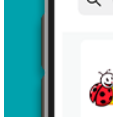
Brakuje jeszcze
50
znaków
Dodając opinię, akceptujesz
regulamin dodawania opinii
. Nie jesteś
anonimowy - Twoje IP jest przez nas zapisywane.