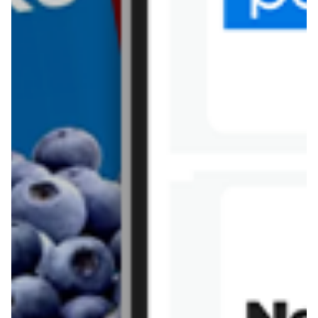
Tesco
Textil Market
Topaz
Żabka
Przepisy
Rissotto z piekarnika
Sernik japoński
Chałka drożdżowa
Bigos na wędzonce
Kremowa carbonara
Naleśniki z tofu i
szpinakiem
Makaron z brokułami i
Gulasz z czerwona
serem pleśniowym
fasola i pieczarkami