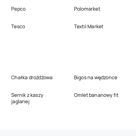
Pepco
Polomarket
Tesco
Textil Market
Chałka drożdżowa
Bigos na wędzonce
Sernik z kaszy
Omlet bananowy fit
jaglanej