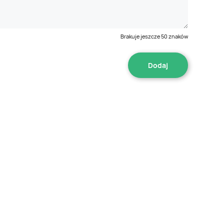
Brakuje jeszcze
50
znaków