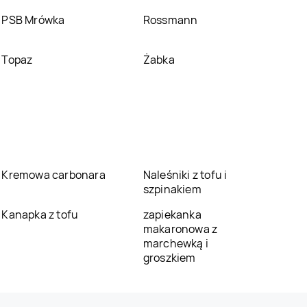
PSB Mrówka
Rossmann
Topaz
Żabka
Kremowa carbonara
Naleśniki z tofu i
szpinakiem
Kanapka z tofu
zapiekanka
makaronowa z
marchewką i
groszkiem