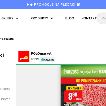
👩‍🎓 PROMOCJE NA PLECAKI 🎒
SKLEPY
PRODUKTY
BLOG
KONTAKT
ne z szynki
ki
POLOmarket
8,99
zł
aktualna
mielone
 innych