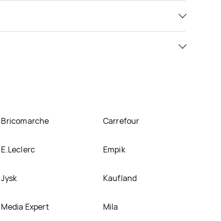
i już od 8,99 zł. Najtańsza oferta, jaką mamy w
je się w atrakcyjnej cenie w sklepach
POLOmarket
.
nich.
Bricomarche
Carrefour
E.Leclerc
Empik
Jysk
Kaufland
Media Expert
Mila