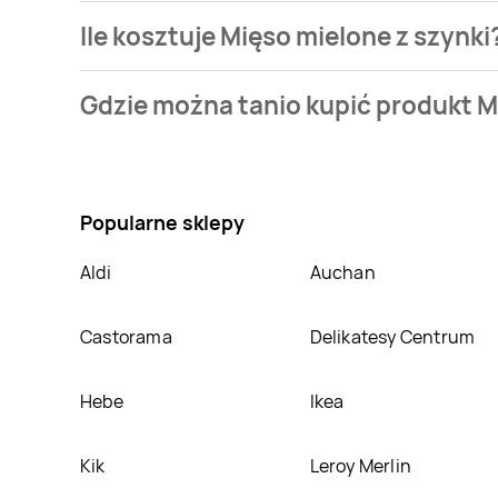
Ile kosztuje Mięso mielone z szynki
Cena produktu różni się w zależności od wybranego 
Gdzie można tanio kupić produkt M
naszej bazie jest z sieci
POLOmarket
. Mięso mielone
Nie wiesz gdzie kupić produkt Mięso mielone z szynk
Oprócz tego produkt można kupić w innych sklepach
Popularne sklepy
Aldi
Auchan
Castorama
Delikatesy Centrum
Hebe
Ikea
Kik
Leroy Merlin