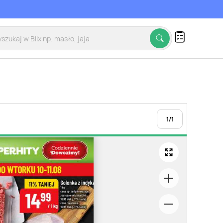
1
/
1