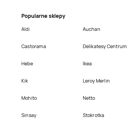
elektrolity zielony zero Dr witt, umieścimy ją na nasz
Popularne sklepy
Aldi
Auchan
Castorama
Delikatesy Centrum
Hebe
Ikea
Kik
Leroy Merlin
Mohito
Netto
Sinsay
Stokrotka