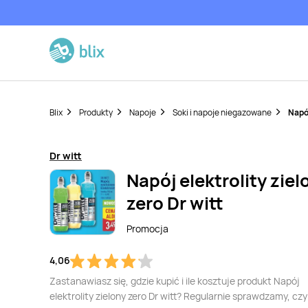
Blix
Produkty
Napoje
Soki i napoje niegazowane
Napój
Dr witt
Napój elektrolity ziel
zero Dr witt
Promocja
4,06
Zastanawiasz się, gdzie kupić i ile kosztuje produkt Napój
elektrolity zielony zero Dr witt? Regularnie sprawdzamy, czy