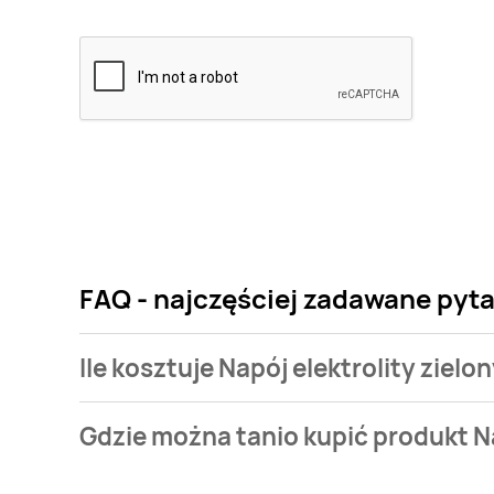
FAQ - najczęściej zadawane pytan
Ile kosztuje Napój elektrolity zielon
Cena produktu różni się w zależności od wybranego
Gdzie można tanio kupić produkt Nap
elektrolity zielony zero Dr witt kosztuje od 2,99 zł do 
Napój elektrolity zielony zero Dr witt aktualnie ni