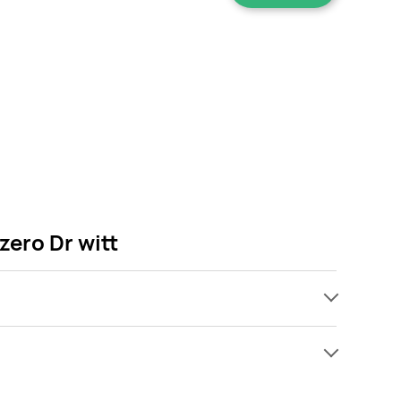
zero Dr witt
ach, jednak wśród archiwalnych ofert Napój
ę! Gdy tylko pojawi się ciekawa promocja na Napój