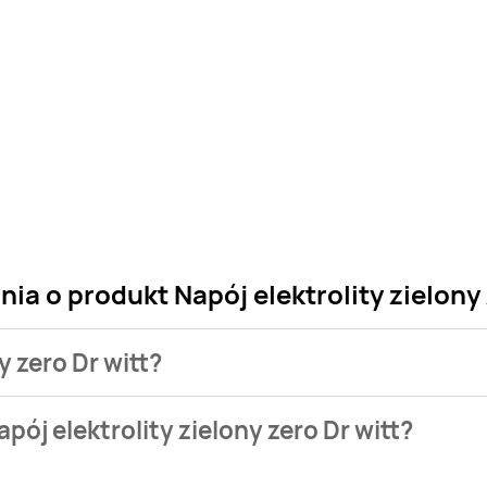
ia o produkt Napój elektrolity zielony 
y zero Dr witt?
 sklepu. Niestety nie posiadamy danych o aktualnych promocj
ój elektrolity zielony zero Dr witt?
4 zł.
e występuje w bazie naszych gazetek promocyjnych. Nie martw si