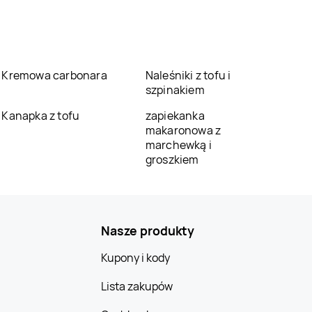
Kremowa carbonara
Naleśniki z tofu i
szpinakiem
Kanapka z tofu
zapiekanka
makaronowa z
marchewką i
groszkiem
Nasze produkty
Kupony i kody
Lista zakupów