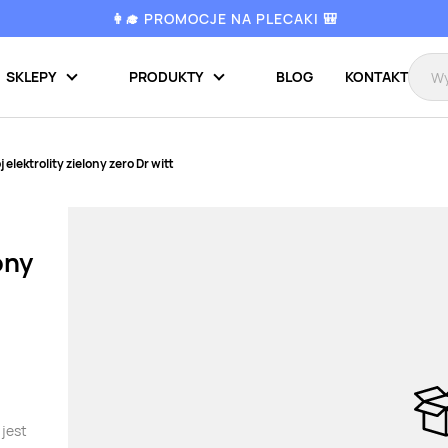
👩‍🎓 PROMOCJE NA PLECAKI 🎒
SKLEPY
PRODUKTY
BLOG
KONTAKT
 elektrolity zielony zero Dr witt
ony
 jest