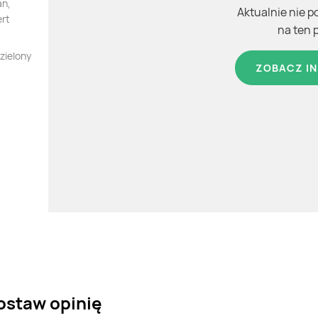
an,
Aktualnie nie p
ert
na ten 
zielony
ZOBACZ IN
zostaw opinię