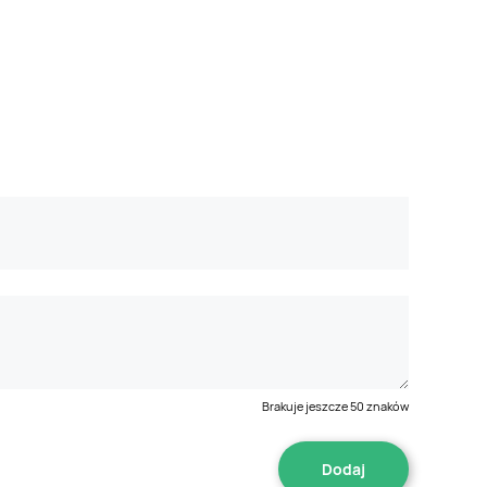
Brakuje jeszcze
50
znaków