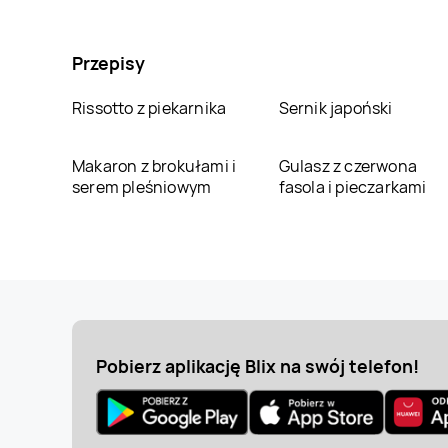
Przepisy
Rissotto z piekarnika
Sernik japoński
Makaron z brokułami i
Gulasz z czerwona
serem pleśniowym
fasola i pieczarkami
Pobierz aplikację Blix na swój telefon!