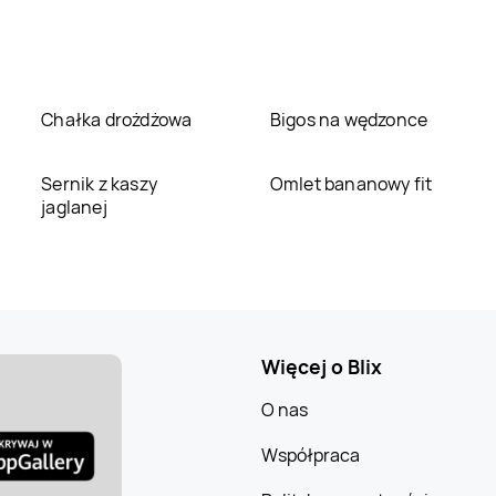
Chałka drożdżowa
Bigos na wędzonce
Sernik z kaszy
Omlet bananowy fit
jaglanej
Więcej o Blix
O nas
Współpraca