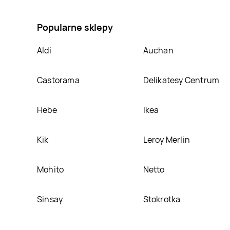
promocja na Odżywka z jedwabiem do włosów Biosilk 
Popularne sklepy
Aldi
Auchan
Castorama
Delikatesy Centrum
Hebe
Ikea
Kik
Leroy Merlin
Mohito
Netto
Sinsay
Stokrotka