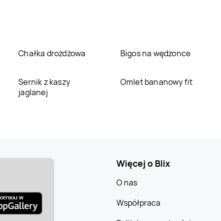
Chałka drożdżowa
Bigos na wędzonce
Sernik z kaszy
Omlet bananowy fit
jaglanej
Więcej o Blix
O nas
Współpraca