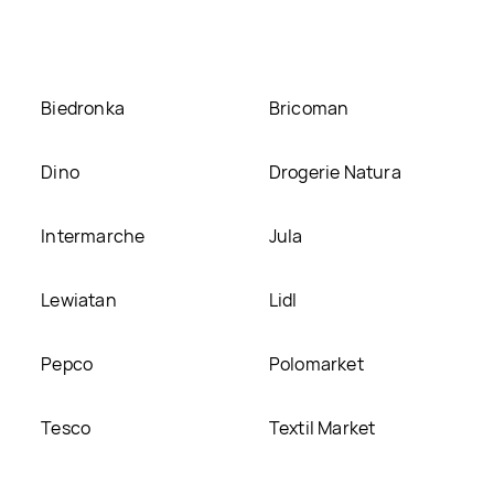
silk therapy, umieścimy ją na naszej stronie
Biedronka
Bricoman
Dino
Drogerie Natura
Intermarche
Jula
Lewiatan
Lidl
Pepco
Polomarket
Tesco
Textil Market