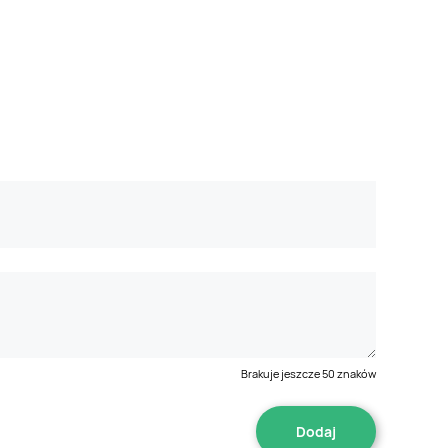
Brakuje jeszcze
50
znaków