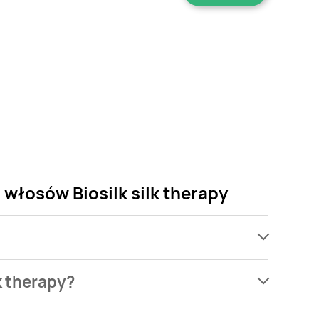
włosów Biosilk silk therapy
ach, jednak wśród archiwalnych ofert Odżywka z
k therapy?
. Nie martw się! Gdy tylko pojawi się ciekawa