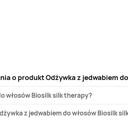
nia o produkt Odżywka z jedwabiem do 
o włosów Biosilk silk therapy?
 sklepu. Niestety nie posiadamy danych o aktualnych promocj
dżywka z jedwabiem do włosów Biosilk sil
3,49 zł do 4,69 zł.
 aktualnie nie występuje w bazie naszych gazetek promocyjnych