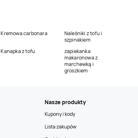
Kremowa carbonara
Naleśniki z tofu i
szpinakiem
Kanapka z tofu
zapiekanka
makaronowa z
marchewką i
groszkiem
Nasze produkty
Kupony i kody
Lista zakupów