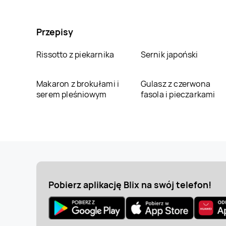
Przepisy
Rissotto z piekarnika
Sernik japoński
Makaron z brokułami i
Gulasz z czerwona
serem pleśniowym
fasola i pieczarkami
Pobierz aplikację Blix na swój telefon!