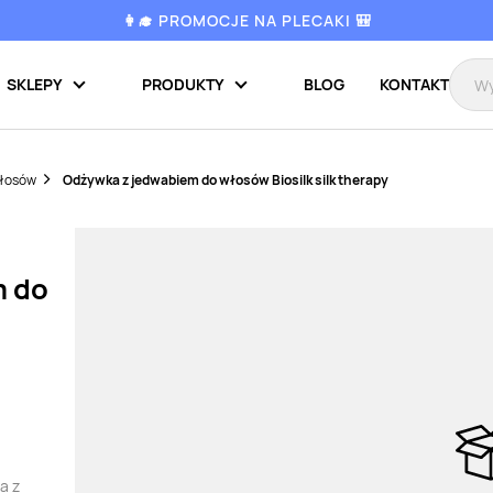
👩‍🎓 PROMOCJE NA PLECAKI 🎒
SKLEPY
PRODUKTY
BLOG
KONTAKT
włosów
Odżywka z jedwabiem do włosów Biosilk silk therapy
m do
a z