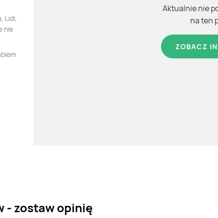
Aktualnie nie p
 Lidl,
na ten 
e nie
ZOBACZ IN
abiem
 - zostaw opinię