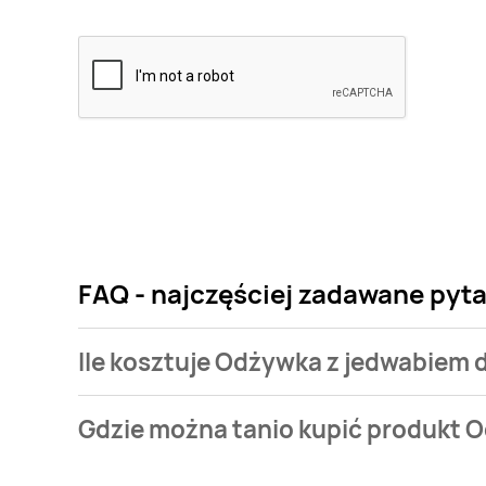
FAQ - najczęściej zadawane pyta
Ile kosztuje Odżywka z jedwabiem d
Cena produktu różni się w zależności od wybranego
Gdzie można tanio kupić produkt O
jedwabiem do włosów Biosilk silk therapy kosztuje od 
Odżywka z jedwabiem do włosów Biosilk silk therapy