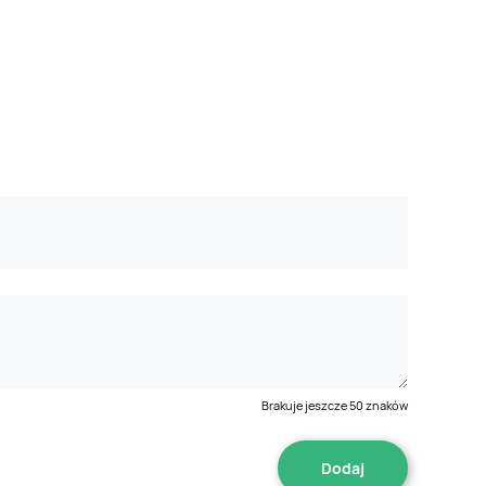
Brakuje jeszcze
50
znaków