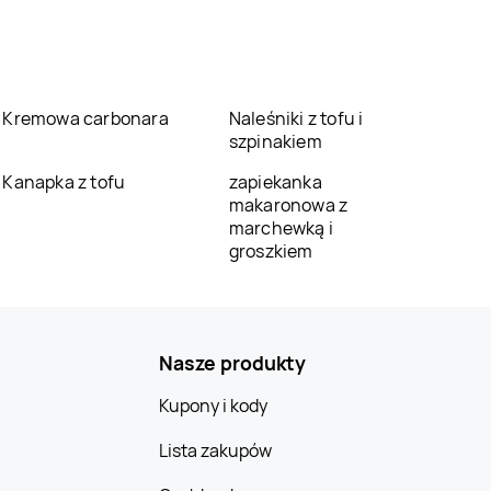
Kremowa carbonara
Naleśniki z tofu i
szpinakiem
Kanapka z tofu
zapiekanka
makaronowa z
marchewką i
groszkiem
Nasze produkty
Kupony i kody
Lista zakupów