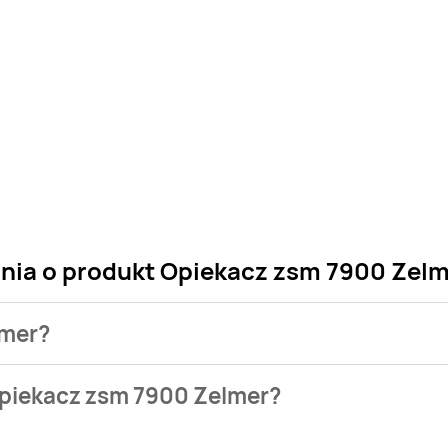
ania o produkt Opiekacz zsm 7900 Zel
lmer?
 sklepu. Niestety nie posiadamy danych o aktualnych promocj
Opiekacz zsm 7900 Zelmer?
w bazie naszych gazetek promocyjnych. Nie martw się! Gdy ty