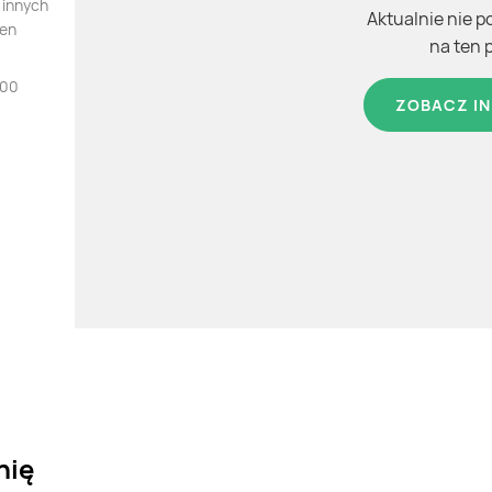
 innych
Aktualnie nie p
ten
na ten 
900
ZOBACZ IN
nię