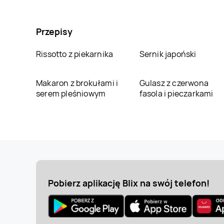
Przepisy
Rissotto z piekarnika
Sernik japoński
Makaron z brokułami i
Gulasz z czerwona
serem pleśniowym
fasola i pieczarkami
Pobierz aplikację Blix na swój telefon!