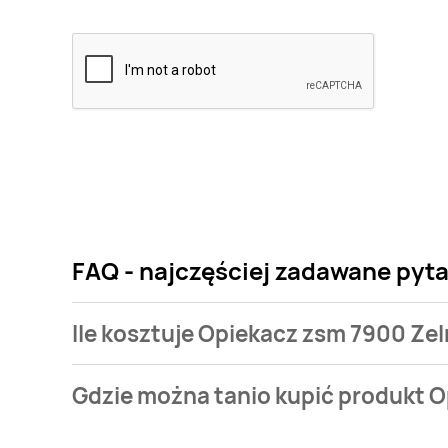
FAQ - najczęściej zadawane pyt
Ile kosztuje Opiekacz zsm 7900 Ze
Cena produktu różni się w zależności od wybranego
Gdzie można tanio kupić produkt 
7900 Zelmer kosztuje od 149 zł do 179 zł.
Opiekacz zsm 7900 Zelmer aktualnie nie występuje 