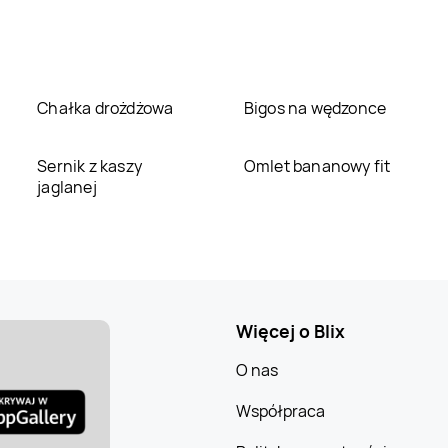
Chałka drożdżowa
Bigos na wędzonce
Sernik z kaszy
Omlet bananowy fit
jaglanej
Więcej o Blix
O nas
Współpraca