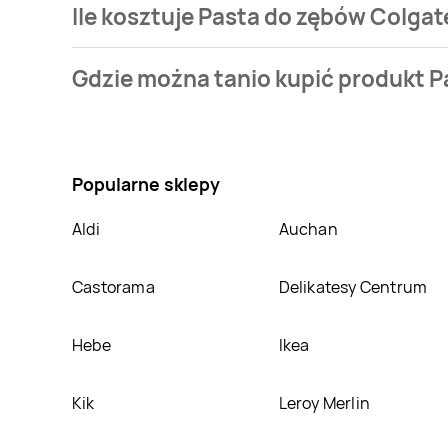
Ile kosztuje Pasta do zębów Colgate
Cena produktu różni się w zależności od wybranego s
Gdzie można tanio kupić produkt Pa
jaką mamy w naszej bazie jest z sieci
ABC
. Pasta do
Nie wiesz gdzie kupić produkt Pasta do zębów Colgat
cenie w sklepach
ABC
. Oprócz tego produkt można 
Popularne sklepy
Aldi
Auchan
Castorama
Delikatesy Centrum
Hebe
Ikea
Kik
Leroy Merlin