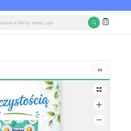
1
/
1