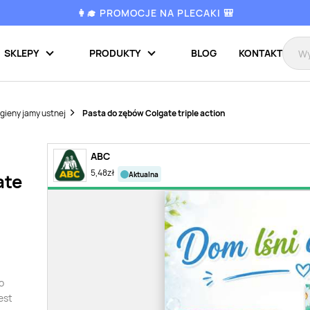
👩‍🎓 PROMOCJE NA PLECAKI 🎒
SKLEPY
PRODUKTY
BLOG
KONTAKT
gieny jamy ustnej
Pasta do zębów Colgate triple action
ABC
5,48
zł
aktualna
ate
o
est