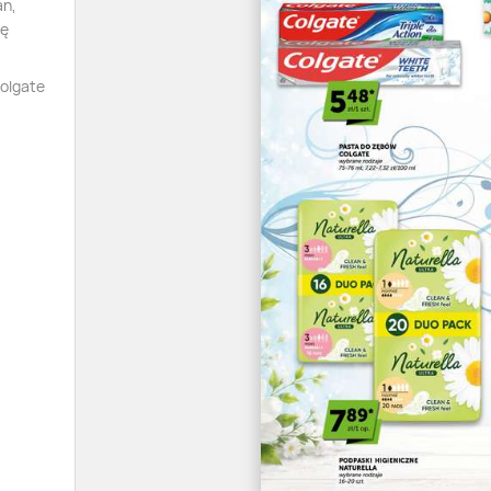
an,
tę
Colgate