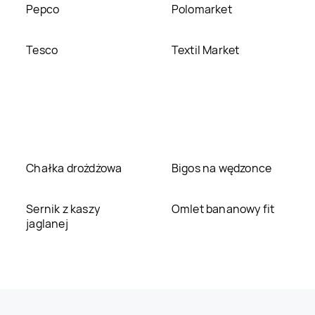
Pepco
Polomarket
Tesco
Textil Market
Chałka drożdżowa
Bigos na wędzonce
Sernik z kaszy
Omlet bananowy fit
jaglanej