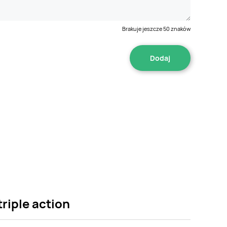
Brakuje jeszcze
50
znaków
riple action