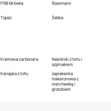
PSB Mrówka
Rossmann
Topaz
Żabka
Kremowa carbonara
Naleśniki z tofu i
szpinakiem
Kanapka z tofu
zapiekanka
makaronowa z
marchewką i
groszkiem