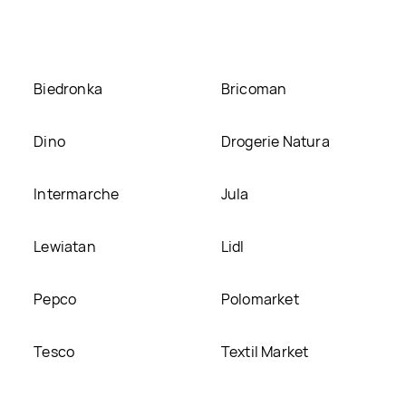
umieścimy ją na naszej stronie
Biedronka
Bricoman
Dino
Drogerie Natura
Intermarche
Jula
Lewiatan
Lidl
Pepco
Polomarket
Tesco
Textil Market