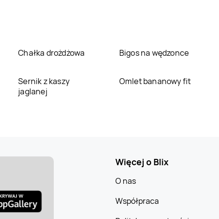
Chałka drożdżowa
Bigos na wędzonce
Sernik z kaszy
Omlet bananowy fit
jaglanej
Więcej o Blix
O nas
Współpraca