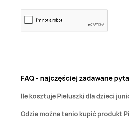
FAQ - najczęściej zadawane pytan
Ile kosztuje Pieluszki dla dzieci ju
Cena produktu różni się w zależności od wybranego 
Gdzie można tanio kupić produkt Pi
dzieci junior Pampers active baby kosztuje od 34,99 
Pieluszki dla dzieci junior Pampers active baby akt