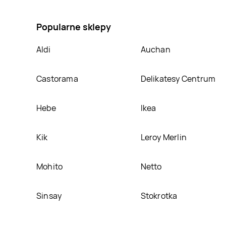
na Pieluszki dla dzieci junior Pampers active baby, 
Popularne sklepy
Aldi
Auchan
Castorama
Delikatesy Centrum
Hebe
Ikea
Kik
Leroy Merlin
Mohito
Netto
Sinsay
Stokrotka