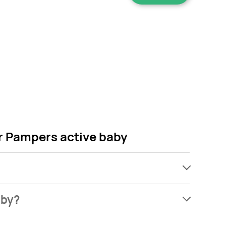
or Pampers active baby
ch, jednak wśród archiwalnych ofert Pieluszki dla
aby?
e martw się! Gdy tylko pojawi się ciekawa promocja