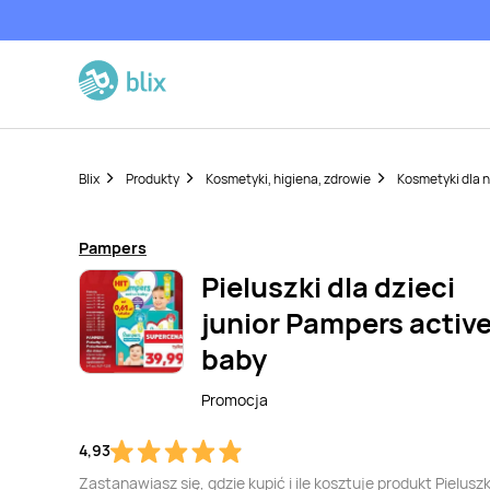
Blix
Produkty
Kosmetyki, higiena, zdrowie
Kosmetyki dla 
Pampers
Pieluszki dla dzieci
junior Pampers activ
baby
Promocja
4,93
Zastanawiasz się, gdzie kupić i ile kosztuje produkt Pieluszk