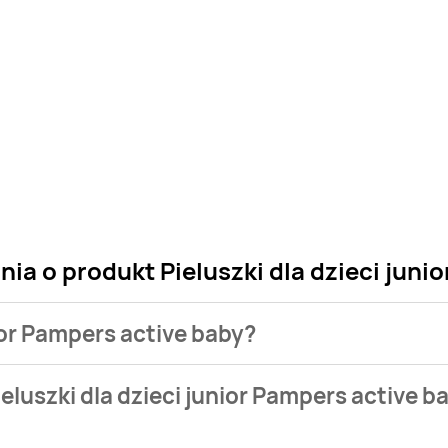
ia o produkt Pieluszki dla dzieci juni
nior Pampers active baby?
sklepu. Niestety nie posiadamy danych o aktualnych promocja
eluszki dla dzieci junior Pampers active b
zł do 59,99 zł.
ualnie nie występuje w bazie naszych gazetek promocyjnych. Ni