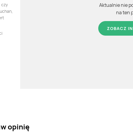
 czy
Aktualnie nie p
Auchan,
na ten 
ert
ZOBACZ IN
ci
aw opinię