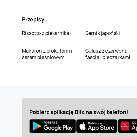
Przepisy
Rissotto z piekarnika
Sernik japoński
Makaron z brokułami i
Gulasz z czerwona
serem pleśniowym
fasola i pieczarkami
Pobierz aplikację Blix na swój telefon!