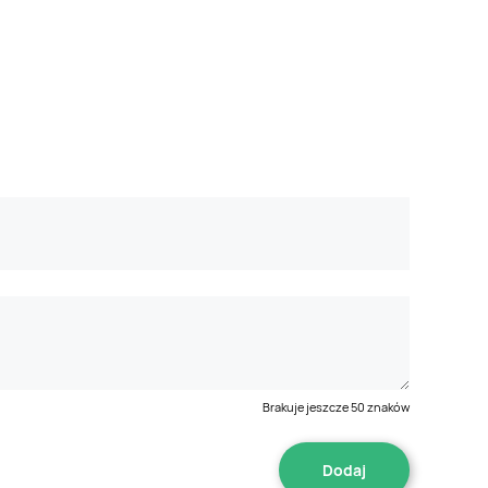
Brakuje jeszcze
50
znaków