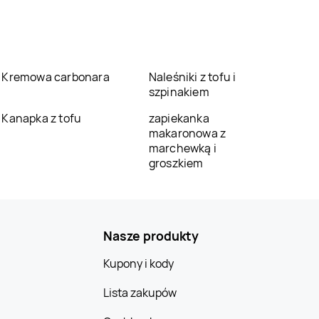
Kremowa carbonara
Naleśniki z tofu i
szpinakiem
Kanapka z tofu
zapiekanka
makaronowa z
marchewką i
groszkiem
Nasze produkty
Kupony i kody
Lista zakupów