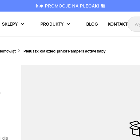
👩‍🎓 PROMOCJE NA PLECAKI 🎒
SKLEPY
PRODUKTY
BLOG
KONTAKT
niemowląt
Pieluszki dla dzieci junior Pampers active baby
e
i dla