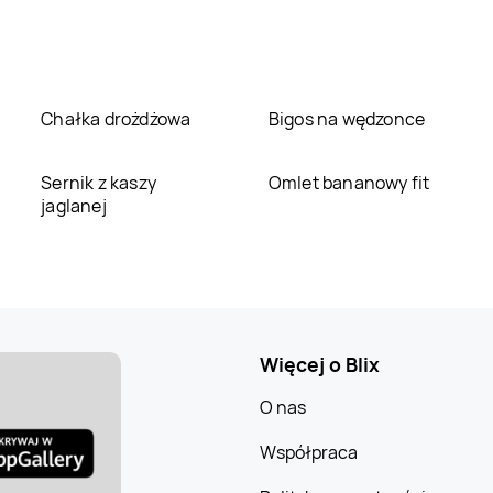
Chałka drożdżowa
Bigos na wędzonce
Sernik z kaszy
Omlet bananowy fit
jaglanej
Więcej o Blix
O nas
Współpraca