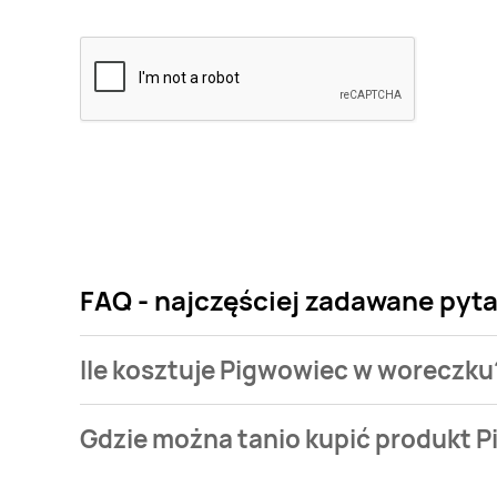
FAQ - najczęściej zadawane pyt
Ile kosztuje Pigwowiec w woreczku
Cena produktu różni się w zależności od wybranego
Gdzie można tanio kupić produkt 
woreczku kosztuje od 6,49 zł do 11,99 zł.
Pigwowiec w woreczku aktualnie nie występuje w ba