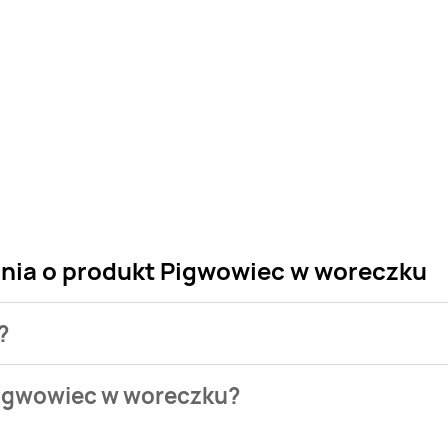
ania o produkt Pigwowiec w woreczku
?
 sklepu. Niestety nie posiadamy danych o aktualnych promocj
Pigwowiec w woreczku?
zie naszych gazetek promocyjnych. Nie martw się! Gdy tylko 