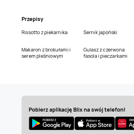
Przepisy
Rissotto z piekarnika
Sernik japoński
Makaron z brokułami i
Gulasz z czerwona
serem pleśniowym
fasola i pieczarkami
Pobierz aplikację Blix na swój telefon!