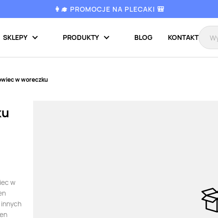
👩‍🎓 PROMOCJE NA PLECAKI 🎒
SKLEPY
PRODUKTY
BLOG
KONTAKT
wiec w woreczku
ku
wiec w
en
 innych
ten