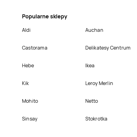
woreczku, umieścimy ją na naszej stronie
Popularne sklepy
Aldi
Auchan
Castorama
Delikatesy Centrum
Hebe
Ikea
Kik
Leroy Merlin
Mohito
Netto
Sinsay
Stokrotka