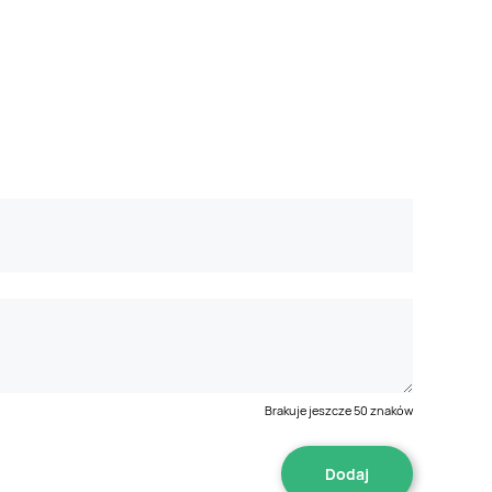
Brakuje jeszcze
50
znaków