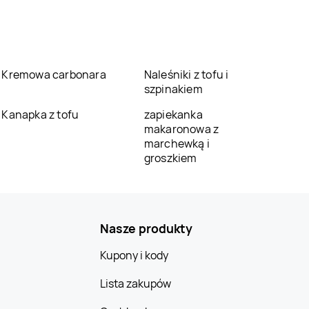
Kremowa carbonara
Naleśniki z tofu i
szpinakiem
Kanapka z tofu
zapiekanka
makaronowa z
marchewką i
groszkiem
Nasze produkty
Kupony i kody
Lista zakupów