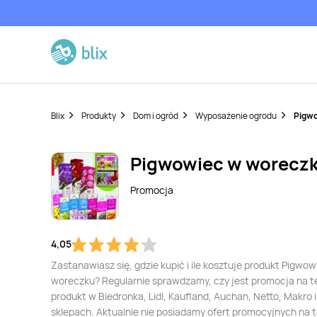
Blix
Produkty
Dom i ogród
Wyposażenie ogrodu
Pigwo
Pigwowiec w worecz
Promocja
4,05
Zastanawiasz się, gdzie kupić i ile kosztuje produkt Pigwo
woreczku? Regularnie sprawdzamy, czy jest promocja na t
produkt w Biedronka, Lidl, Kaufland, Auchan, Netto, Makro i
sklepach. Aktualnie nie posiadamy ofert promocyjnych na 