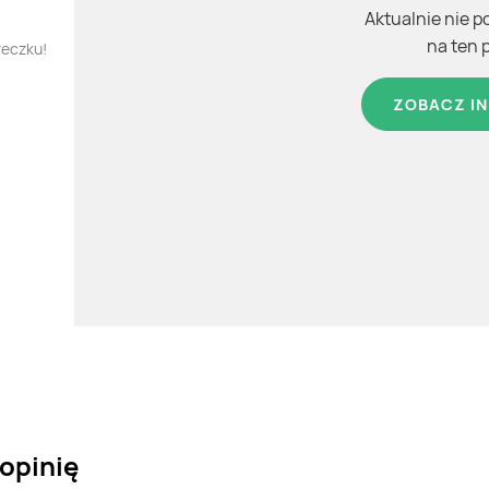
Aktualnie nie p
na ten 
reczku!
ZOBACZ IN
opinię