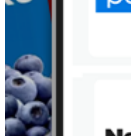
Tesco
Textil Market
Topaz
Żabka
Przepisy
Rissotto z piekarnika
Sernik japoński
Chałka drożdżowa
Bigos na wędzonce
Kremowa carbonara
Naleśniki z tofu i
szpinakiem
Makaron z brokułami i
Gulasz z czerwona
serem pleśniowym
fasola i pieczarkami