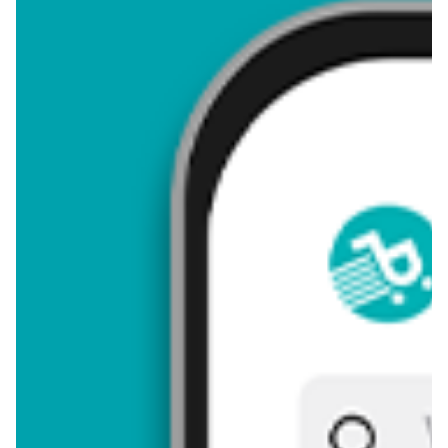
4,89
Zastanawiasz się, gdzie kupić i ile kosztuje produkt Pitahaja
czerwona? Regularnie sprawdzamy, czy jest promocja na ten
produkt w Biedronka, Lidl, Kaufland, Auchan, Netto, Makro i
innych sklepach. Aktualnie nie posiadamy ofert promocyjnych
na ten produkt.
Przeglądaj podobne oferty promocyjne do Pitahaja czerwona!
Pitahaja czerwona - zostaw opinię
Oceny (15), Opinie (0)
Zostaw pierwszy komentarz