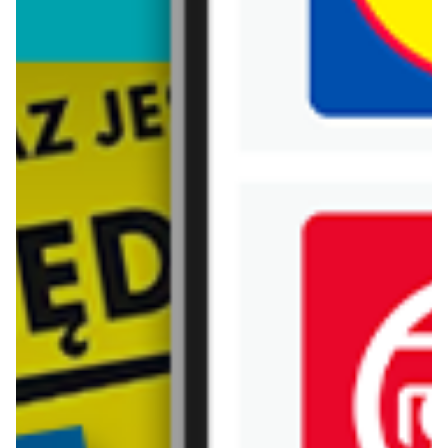
Biedronka
Bricoman
Bricomarche
Carrefour
Castorama
Delikatesy Centrum
Dino
Drogerie Natura
E.Leclerc
Empik
Hebe
Ikea
Intermarche
Jula