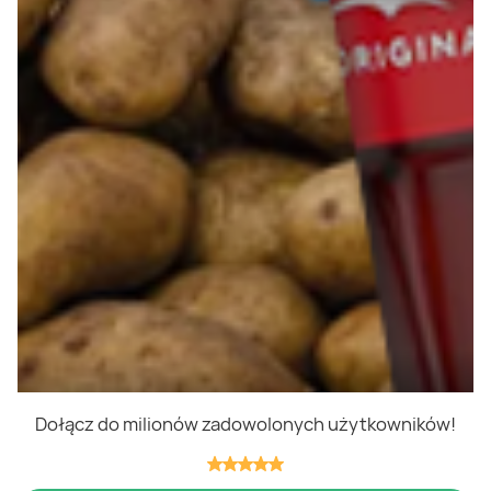
Polityka cookies
Regulamin
OWR
Kontakt
Nasze produkty
Kupony i kody
Lista zakupów
Cashback
Blix Ukraine
Dołącz do milionów zadowolonych użytkowników!
Niedziele handlowe