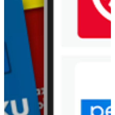
Jysk
Kaufland
Kik
Leroy Merlin
Lewiatan
Lidl
Media Expert
Mila
Mohito
Netto
Pepco
Polomarket
PSB Mrówka
Rossmann
Sinsay
Stokrotka