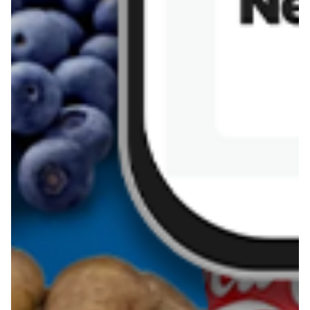
Sernik z kaszy jaglanej
Omlet bananowy fit
Kanapka z tofu
zapiekanka
makaronowa z
marchewką i groszkiem
Pobierz aplikację Blix na swój telefon!
Więcej o Blix
O nas
Współpraca
Polityka prywatności