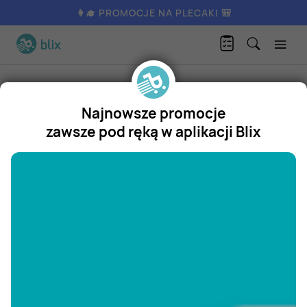
👩‍🎓 PROMOCJE NA PLECAKI 🎒
Produkty
Artykuły spożywcze
Owoce
Pitahaja czerwona
Najnowsze promocje
Pitahaja czerwona
zawsze pod ręką w aplikacji Blix
Promocja
"/>
Aktualnie nie posiadamy oferty
na ten produkt.
ZOBACZ INNE OFERTY