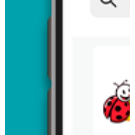
Brakuje jeszcze
50
znaków
Dodając opinię, akceptujesz
regulamin dodawania opinii
. Nie jesteś
anonimowy - Twoje IP jest przez nas zapisywane.