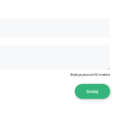
Brakuje jeszcze
50
znaków