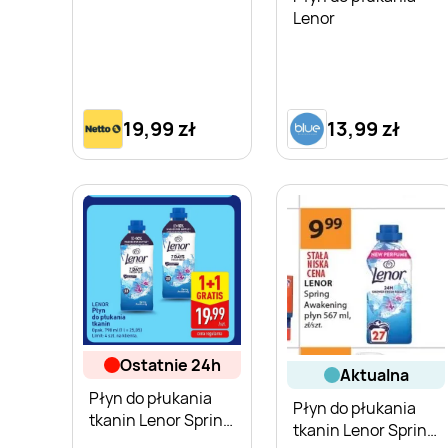
Lenor
19,99 zł
13,99 zł
ostatnie 24h
aktualna
Płyn do płukania
Płyn do płukania
tkanin Lenor Spring
tkanin Lenor Spring
Awakening