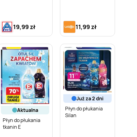
19,99 zł
11,99 zł
już za 2 dni
Płyn do płukania
aktualna
Silan
Płyn do płukania
tkanin E