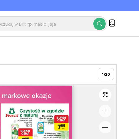
1
/
20