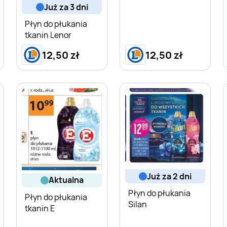
już za 3 dni
Płyn do płukania
tkanin Lenor
12,50 zł
12,50 zł
już za 2 dni
aktualna
Płyn do płukania
Płyn do płukania
Silan
tkanin E