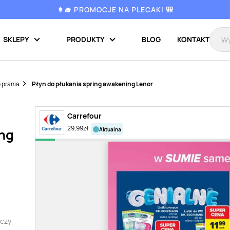
👩‍🎓 PROMOCJE NA PLECAKI 🎒
SKLEPY
PRODUKTY
BLOG
KONTAKT
 prania
Płyn do płukania spring awakening Lenor
Carrefour
29,99
zł
aktualna
ing
 czy