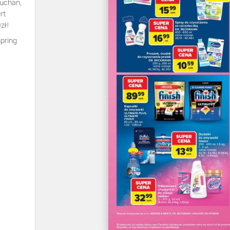
Auchan,
rt
zł!
spring