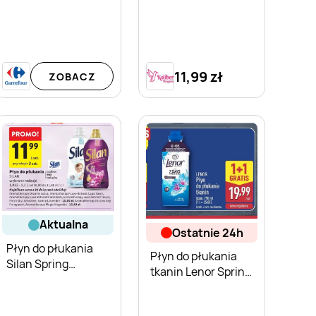
11,99 zł
ZOBACZ
aktualna
ostatnie 24h
Płyn do płukania
Płyn do płukania
Silan Spring
tkanin Lenor Spring
Lavender
Awakening