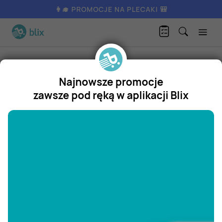
👩‍🎓 PROMOCJE NA PLECAKI 🎒
Produkty
Dom i ogród
Sypialnia
Poduszka myszka mickey
Najnowsze promocje
Poduszka myszka mickey
zawsze pod ręką w aplikacji Blix
Promocja
"/>
Aktualnie nie posiadamy oferty
na ten produkt.
ZOBACZ INNE OFERTY