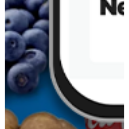
Sernik z kaszy jaglanej
Omlet bananowy fit
Kanapka z tofu
zapiekanka
makaronowa z
marchewką i groszkiem
Pobierz aplikację Blix na swój telefon!
Więcej o Blix
O nas
Współpraca