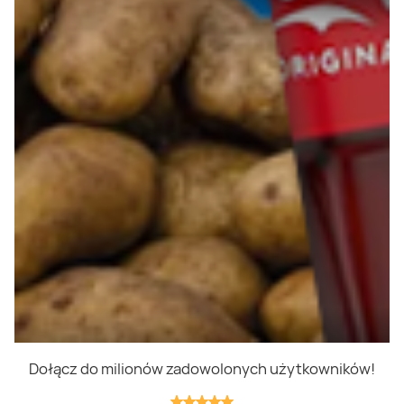
Polityka prywatności
Polityka cookies
Regulamin
OWR
Kontakt
Nasze produkty
Kupony i kody
Lista zakupów
Cashback
Blix Ukraine
Dołącz do milionów zadowolonych użytkowników!
Niedziele handlowe