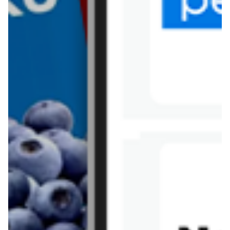
Tesco
Textil Market
Topaz
Żabka
Przepisy
Rissotto z piekarnika
Sernik japoński
Chałka drożdżowa
Bigos na wędzonce
Kremowa carbonara
Naleśniki z tofu i
szpinakiem
Makaron z brokułami i
Gulasz z czerwona
serem pleśniowym
fasola i pieczarkami