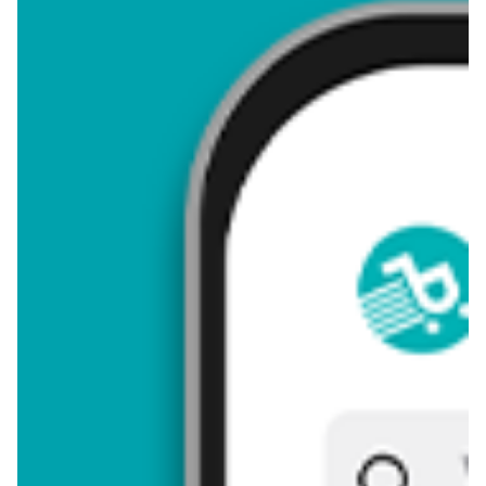
4,88
Zastanawiasz się, gdzie kupić i ile kosztuje produkt Poduszka
myszka mickey? Regularnie sprawdzamy, czy jest promocja na
ten produkt w Biedronka, Lidl, Kaufland, Auchan, Netto, Makro i
innych sklepach. Aktualnie nie posiadamy ofert promocyjnych
na ten produkt.
Przeglądaj podobne oferty promocyjne do Poduszka myszka
mickey!
Poduszka myszka mickey - zostaw opinię
Oceny (10), Opinie (0)
Zostaw pierwszy komentarz