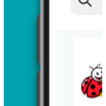
Brakuje jeszcze
50
znaków
Dodając opinię, akceptujesz
regulamin dodawania opinii
. Nie jesteś
anonimowy - Twoje IP jest przez nas zapisywane.