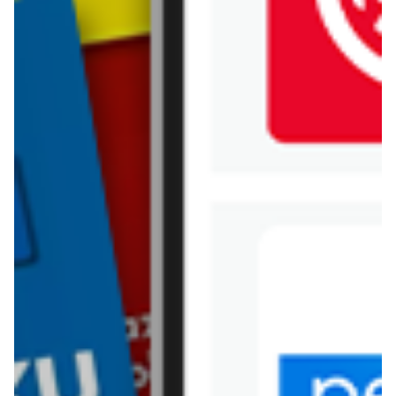
Jysk
Kaufland
Kik
Leroy Merlin
Lewiatan
Lidl
Media Expert
Mila
Mohito
Netto
Pepco
Polomarket
PSB Mrówka
Rossmann
Sinsay
Stokrotka