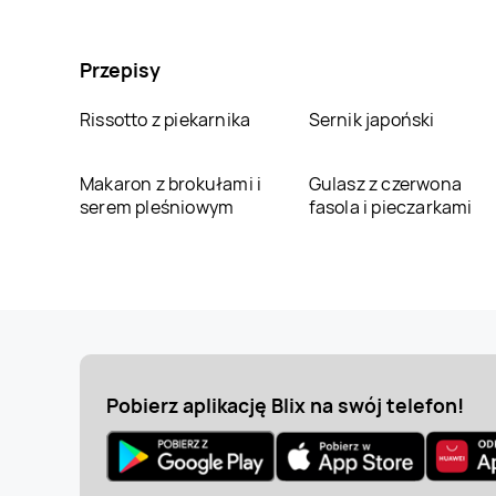
Przepisy
Rissotto z piekarnika
Sernik japoński
Makaron z brokułami i
Gulasz z czerwona
serem pleśniowym
fasola i pieczarkami
Pobierz aplikację Blix na swój telefon!