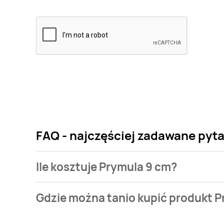
FAQ - najczęściej zadawane pyt
Ile kosztuje Prymula 9 cm?
Cena produktu różni się w zależności od wybranego
Gdzie można tanio kupić produkt 
kosztuje od 4,89 zł.
Prymula 9 cm aktualnie nie występuje w bazie nasz