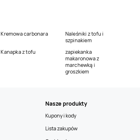
Kremowa carbonara
Naleśniki z tofu i
szpinakiem
Kanapka z tofu
zapiekanka
makaronowa z
marchewką i
groszkiem
Nasze produkty
Kupony i kody
Lista zakupów