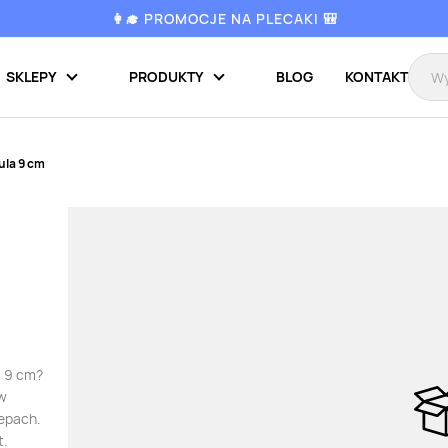
👩‍🎓 PROMOCJE NA PLECAKI 🎒
SKLEPY
PRODUKTY
BLOG
KONTAKT
la 9 cm
a 9 cm?
 w
lepach.
t.