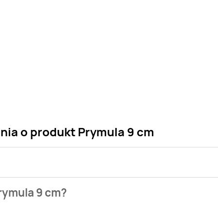
ania o produkt Prymula 9 cm
 sklepu. Niestety nie posiadamy danych o aktualnych promocj
Prymula 9 cm?
ych gazetek promocyjnych. Nie martw się! Gdy tylko pojawi si