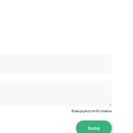
Brakuje jeszcze
50
znaków