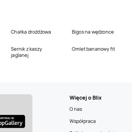
Chałka drożdżowa
Bigos na wędzonce
Sernik z kaszy
Omlet bananowy fit
jaglanej
Więcej o Blix
O nas
Współpraca