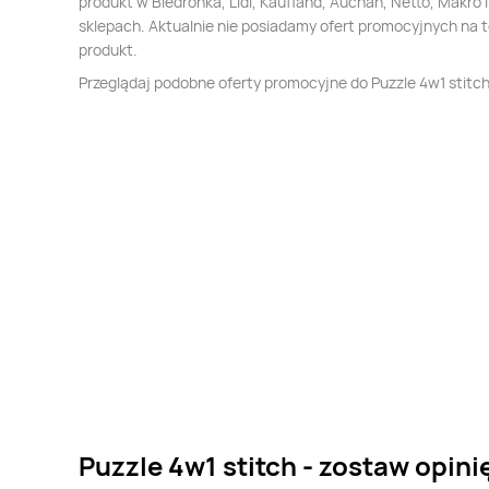
produkt w Biedronka, Lidl, Kaufland, Auchan, Netto, Makro i
sklepach. Aktualnie nie posiadamy ofert promocyjnych na 
produkt.
Przeglądaj podobne oferty promocyjne do Puzzle 4w1 stitch 
Puzzle 4w1 stitch - zostaw opini