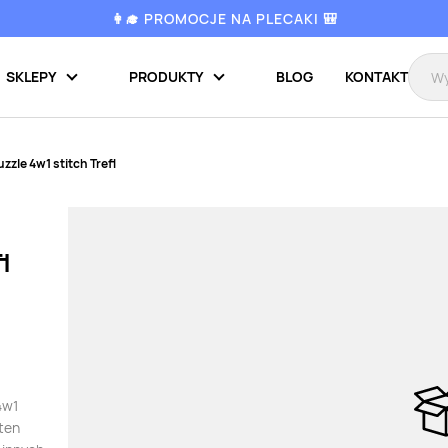
👩‍🎓 PROMOCJE NA PLECAKI 🎒
SKLEPY
PRODUKTY
BLOG
KONTAKT
uzzle 4w1 stitch Trefl
l
4w1
 ten