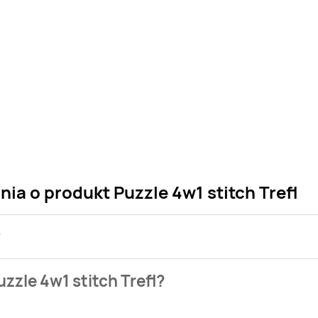
ia o produkt Puzzle 4w1 stitch Trefl
?
 sklepu. Niestety nie posiadamy danych o aktualnych promocj
zzle 4w1 stitch Trefl?
azie naszych gazetek promocyjnych. Nie martw się! Gdy tylko p