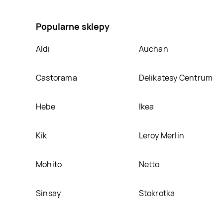
Trefl, umieścimy ją na naszej stronie
Popularne sklepy
Aldi
Auchan
Castorama
Delikatesy Centrum
Hebe
Ikea
Kik
Leroy Merlin
Mohito
Netto
Sinsay
Stokrotka