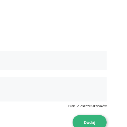
Brakuje jeszcze
50
znaków