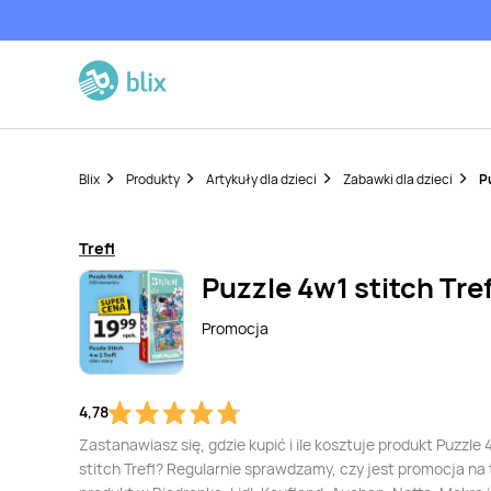
Blix
Produkty
Artykuły dla dzieci
Zabawki dla dzieci
P
Trefl
Puzzle 4w1 stitch Tref
Promocja
4,78
Zastanawiasz się, gdzie kupić i ile kosztuje produkt Puzzle 
stitch Trefl? Regularnie sprawdzamy, czy jest promocja na