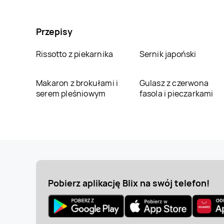
Przepisy
Rissotto z piekarnika
Sernik japoński
Makaron z brokułami i
Gulasz z czerwona
serem pleśniowym
fasola i pieczarkami
Pobierz aplikację Blix na swój telefon!