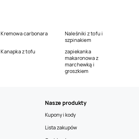
Kremowa carbonara
Naleśniki z tofu i
szpinakiem
Kanapka z tofu
zapiekanka
makaronowa z
marchewką i
groszkiem
Nasze produkty
Kupony i kody
Lista zakupów