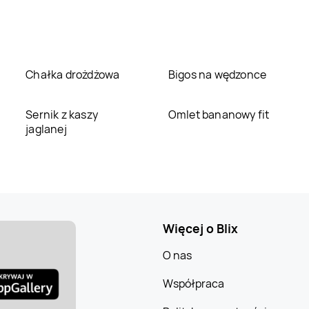
Chałka drożdżowa
Bigos na wędzonce
Sernik z kaszy
Omlet bananowy fit
jaglanej
Więcej o Blix
O nas
Współpraca