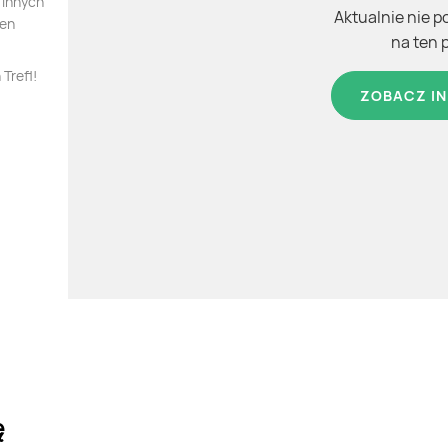
 innych
Aktualnie nie p
ten
na ten 
Trefl!
ZOBACZ IN
ę