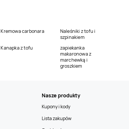
Kremowa carbonara
Naleśniki z tofu i
szpinakiem
Kanapka z tofu
zapiekanka
makaronowa z
marchewką i
groszkiem
Nasze produkty
Kupony i kody
Lista zakupów