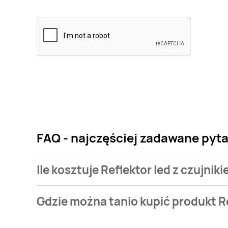
FAQ - najczęściej zadawane pyta
Ile kosztuje Reflektor led z czujni
Cena produktu różni się w zależności od wybranego 
Gdzie można tanio kupić produkt Re
czujnikiem ruchu saturn Tracer kosztuje od 54,99 zł
Reflektor led z czujnikiem ruchu saturn Tracer akt