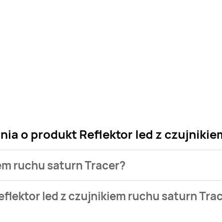
nia o produkt Reflektor led z czujniki
kiem ruchu saturn Tracer?
sklepu. Niestety nie posiadamy danych o aktualnych promocja
flektor led z czujnikiem ruchu saturn Tra
.
ualnie nie występuje w bazie naszych gazetek promocyjnych. Ni