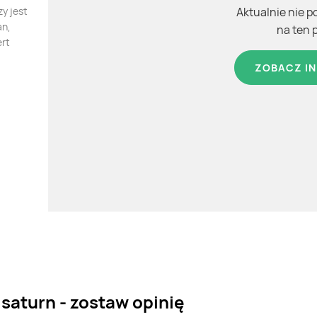
y jest
Aktualnie nie p
an,
na ten 
ert
ZOBACZ IN
 saturn - zostaw opinię