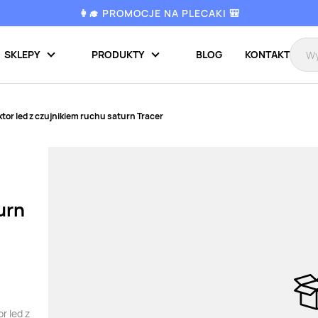
👩‍🎓 PROMOCJE NA PLECAKI 🎒
SKLEPY
PRODUKTY
BLOG
KONTAKT
ktor led z czujnikiem ruchu saturn Tracer
urn
r led z