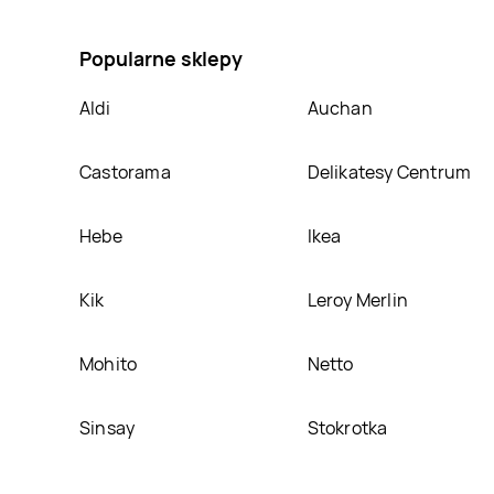
na Reflektor led z czujnikiem ruchu saturn Tracer, 
Popularne sklepy
Aldi
Auchan
Castorama
Delikatesy Centrum
Hebe
Ikea
Kik
Leroy Merlin
Mohito
Netto
Sinsay
Stokrotka