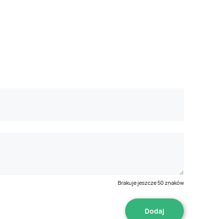
Brakuje jeszcze
50
znaków