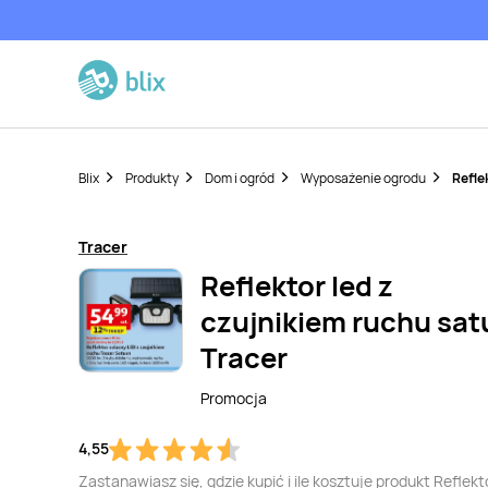
Blix
Produkty
Dom i ogród
Wyposażenie ogrodu
Refle
Tracer
Reflektor led z
czujnikiem ruchu sat
Tracer
Promocja
4,55
Zastanawiasz się, gdzie kupić i ile kosztuje produkt Reflekto