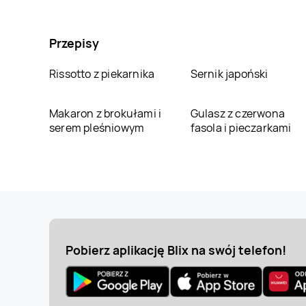
Przepisy
Rissotto z piekarnika
Sernik japoński
Makaron z brokułami i
Gulasz z czerwona
serem pleśniowym
fasola i pieczarkami
Pobierz aplikację Blix na swój telefon!