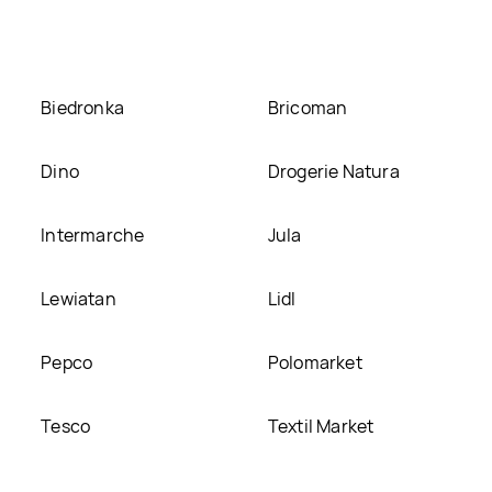
umieścimy ją na naszej stronie
Biedronka
Bricoman
Dino
Drogerie Natura
Intermarche
Jula
Lewiatan
Lidl
Pepco
Polomarket
Tesco
Textil Market