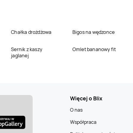
Chałka drożdżowa
Bigos na wędzonce
Sernik z kaszy
Omlet bananowy fit
jaglanej
Więcej o Blix
O nas
Współpraca