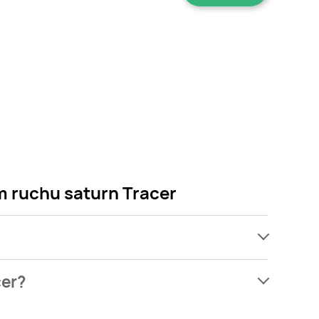
em ruchu saturn Tracer
ch, jednak wśród archiwalnych ofert Reflektor led z
cer?
e martw się! Gdy tylko pojawi się ciekawa promocja