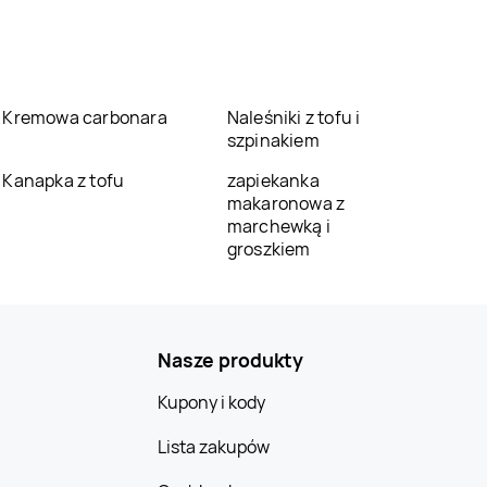
Kremowa carbonara
Naleśniki z tofu i
szpinakiem
Kanapka z tofu
zapiekanka
makaronowa z
marchewką i
groszkiem
Nasze produkty
Kupony i kody
Lista zakupów