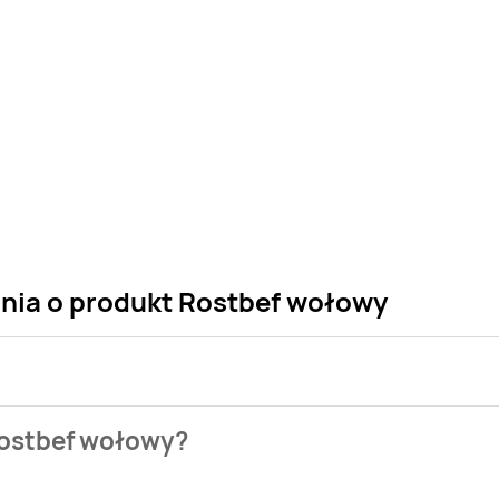
ania o produkt Rostbef wołowy
 sklepu. Niestety nie posiadamy danych o aktualnych promocj
Rostbef wołowy?
szych gazetek promocyjnych. Nie martw się! Gdy tylko pojawi