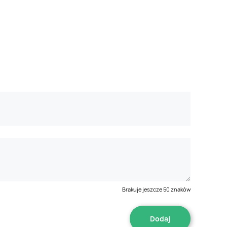
Brakuje jeszcze
50
znaków