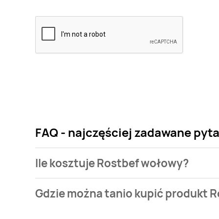
FAQ - najczęściej zadawane pyt
Ile kosztuje Rostbef wołowy?
Cena produktu różni się w zależności od wybranego
Gdzie można tanio kupić produkt 
wołowy kosztuje od 34,99 zł do 59,9 zł.
Rostbef wołowy aktualnie nie występuje w bazie na