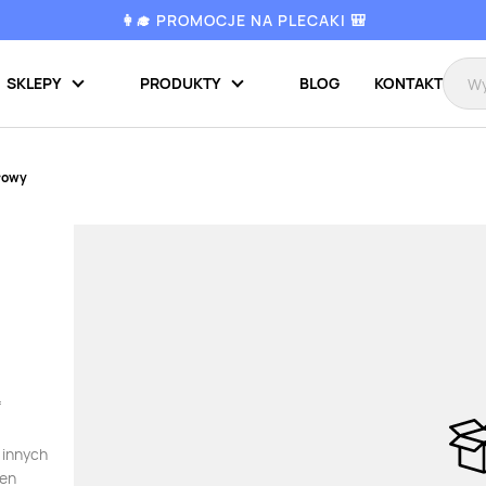
👩‍🎓 PROMOCJE NA PLECAKI 🎒
SKLEPY
PRODUKTY
BLOG
KONTAKT
łowy
f
 innych
ten