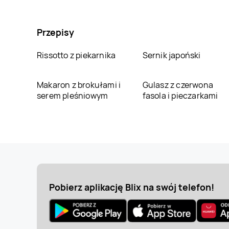
Przepisy
Rissotto z piekarnika
Sernik japoński
Makaron z brokułami i
Gulasz z czerwona
serem pleśniowym
fasola i pieczarkami
Pobierz aplikację Blix na swój telefon!