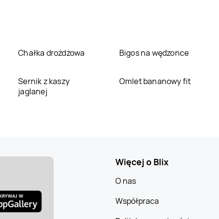
Chałka drożdżowa
Bigos na wędzonce
Sernik z kaszy
Omlet bananowy fit
jaglanej
Więcej o Blix
O nas
Współpraca