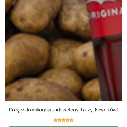
Polityka cookies
Regulamin
OWR
Kontakt
Nasze produkty
Kupony i kody
Lista zakupów
Cashback
Blix Ukraine
Dołącz do milionów zadowolonych użytkowników!
Niedziele handlowe