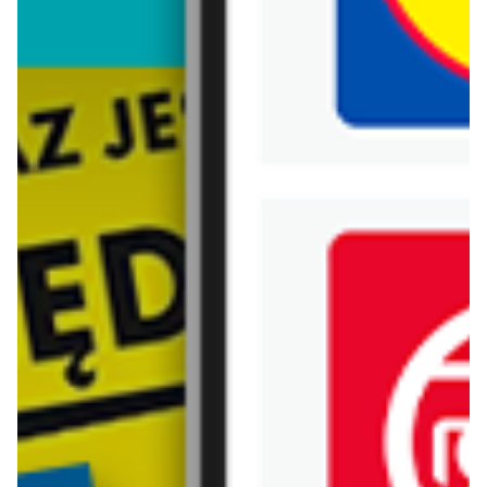
Biedronka
Bricoman
Bricomarche
Carrefour
Castorama
Delikatesy Centrum
Dino
Drogerie Natura
E.Leclerc
Empik
Hebe
Ikea
Intermarche
Jula