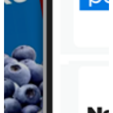
Tesco
Textil Market
Topaz
Żabka
Przepisy
Rissotto z piekarnika
Sernik japoński
Chałka drożdżowa
Bigos na wędzonce
Kremowa carbonara
Naleśniki z tofu i
szpinakiem
Makaron z brokułami i
Gulasz z czerwona
serem pleśniowym
fasola i pieczarkami