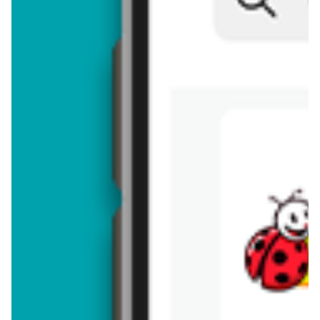
Brakuje jeszcze
50
znaków
Dodając opinię, akceptujesz
regulamin dodawania opinii
. Nie jesteś
anonimowy - Twoje IP jest przez nas zapisywane.