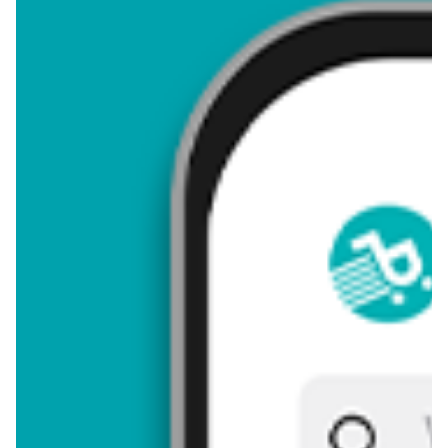
4,33
Zastanawiasz się, gdzie kupić i ile kosztuje produkt Rożek z
jabłkiem? Regularnie sprawdzamy, czy jest promocja na ten
produkt w Biedronka, Lidl, Kaufland, Auchan, Netto, Makro i
innych sklepach. Aktualnie nie posiadamy ofert promocyjnych
na ten produkt.
Przeglądaj podobne oferty promocyjne do Rożek z jabłkiem!
Rożek z jabłkiem - zostaw opinię
Oceny (7), Opinie (0)
Zostaw pierwszy komentarz