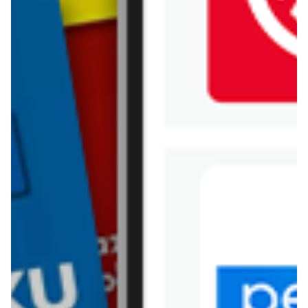
Jysk
Kaufland
Kik
Leroy Merlin
Lewiatan
Lidl
Media Expert
Mila
Mohito
Netto
Pepco
Polomarket
PSB Mrówka
Rossmann
Sinsay
Stokrotka