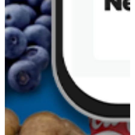
Sernik z kaszy jaglanej
Omlet bananowy fit
Kanapka z tofu
zapiekanka
makaronowa z
marchewką i groszkiem
Pobierz aplikację Blix na swój telefon!
Więcej o Blix
O nas
Współpraca
Polityka prywatności