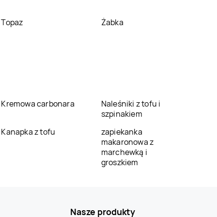
Topaz
Żabka
Kremowa carbonara
Naleśniki z tofu i
szpinakiem
Kanapka z tofu
zapiekanka
makaronowa z
marchewką i
groszkiem
Nasze produkty