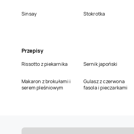
Sinsay
Stokrotka
Przepisy
Rissotto z piekarnika
Sernik japoński
Makaron z brokułami i
Gulasz z czerwona
serem pleśniowym
fasola i pieczarkami