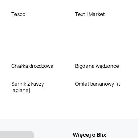
Tesco
Textil Market
Chałka drożdżowa
Bigos na wędzonce
Sernik z kaszy
Omlet bananowy fit
jaglanej
Więcej o Blix