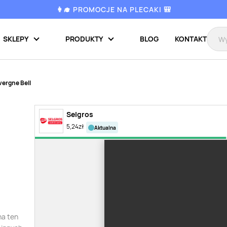
👩‍🎓 PROMOCJE NA PLECAKI 🎒
SKLEPY
PRODUKTY
BLOG
KONTAKT
vergne Bell
Selgros
5,24
zł
aktualna
na ten