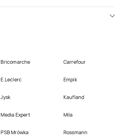
ż od 5,24 zł do 13,43 zł. Najtańsza oferta, jaką
się w atrakcyjnej cenie w sklepach
Selgros
,
Makro
.
nich.
Bricomarche
Carrefour
E.Leclerc
Empik
Jysk
Kaufland
Media Expert
Mila
PSB Mrówka
Rossmann