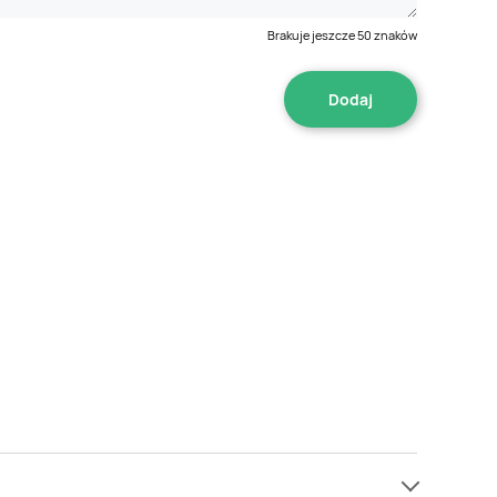
Brakuje jeszcze
50
znaków