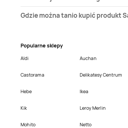
Cena produktu różni się w zależności od wybranego s
Gdzie można tanio kupić produkt S
mamy w naszej bazie jest z sieci
Selgros
. Salami au
Nie wiesz gdzie kupić produkt Salami auvergne Bell 
Oprócz tego produkt można kupić w innych sklepach
Popularne sklepy
Aldi
Auchan
Castorama
Delikatesy Centrum
Hebe
Ikea
Kik
Leroy Merlin
Mohito
Netto