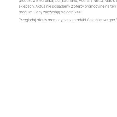
produkt w Biedronka, Lidl, Kaufland, Auchan, Netto, Makro i
sklepach. Aktualnie posiadamy 2 oferty promocyjne na ten
produkt. Ceny zaczynają się od 5,24zł!
Przeglądaj oferty promocyjne na produkt Salami auvergne B