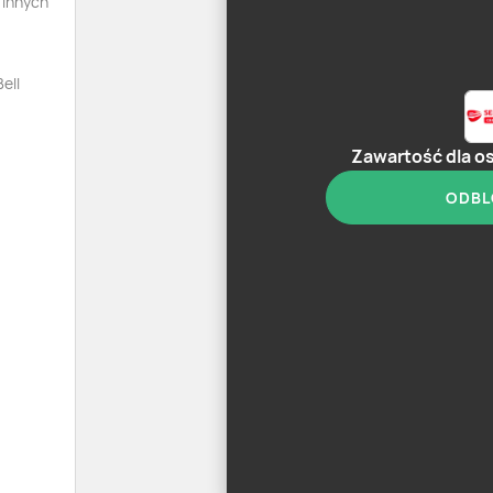
 innych
ell
Zawartość dla o
ODBL