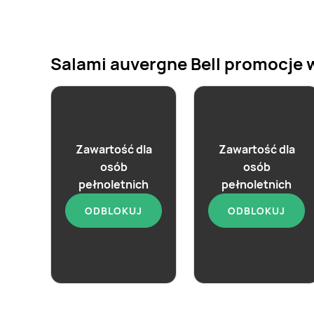
Salami auvergne Bell promocje w 
Zawartość dla
Zawartość dla
osób
osób
pełnoletnich
pełnoletnich
aktualna
aktualna
Salami Bell
ODBLOKUJ
ODBLOKUJ
Salami plastry Bell
5,24 zł
13,43 zł