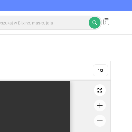
1
/
2