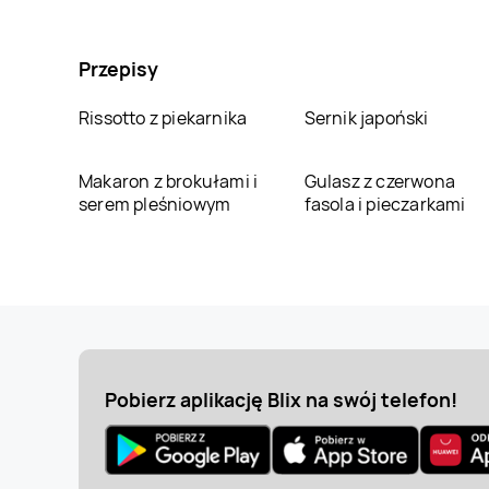
Przepisy
Rissotto z piekarnika
Sernik japoński
Makaron z brokułami i
Gulasz z czerwona
serem pleśniowym
fasola i pieczarkami
Pobierz aplikację Blix na swój telefon!