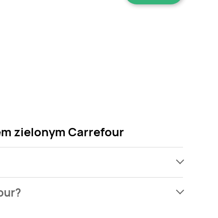
em zielonym Carrefour
ach, jednak wśród archiwalnych ofert Ser
our?
 martw się! Gdy tylko pojawi się ciekawa promocja