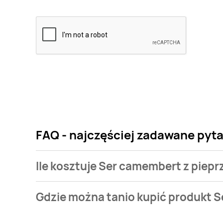
FAQ - najczęściej zadawane pyt
Ile kosztuje Ser camembert z piep
Cena produktu różni się w zależności od wybranego
Gdzie można tanio kupić produkt 
camembert z pieprzem zielonym Carrefour kosztuje o
Ser camembert z pieprzem zielonym Carrefour aktua