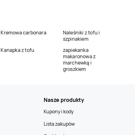
Kremowa carbonara
Naleśniki z tofu i
szpinakiem
Kanapka z tofu
zapiekanka
makaronowa z
marchewką i
groszkiem
Nasze produkty
Kupony i kody
Lista zakupów