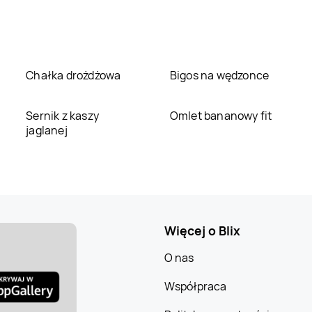
Chałka drożdżowa
Bigos na wędzonce
Sernik z kaszy
Omlet bananowy fit
jaglanej
Więcej o Blix
O nas
Współpraca