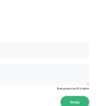
Brakuje jeszcze
50
znaków