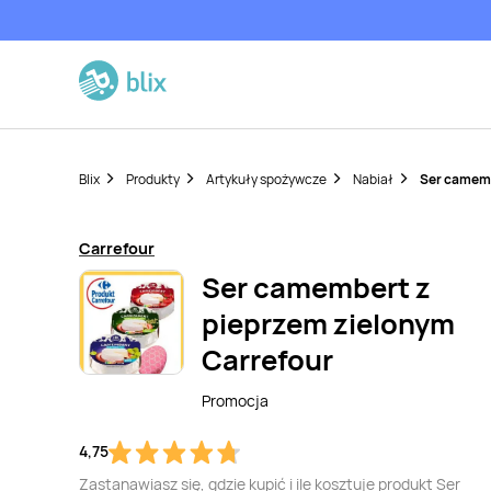
Blix
Produkty
Artykuły spożywcze
Nabiał
Ser camemb
Carrefour
Ser camembert z
pieprzem zielonym
Carrefour
Promocja
4,75
Zastanawiasz się, gdzie kupić i ile kosztuje produkt Ser