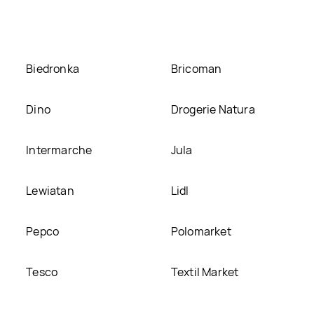
mieścimy ją na naszej stronie
Biedronka
Bricoman
Dino
Drogerie Natura
Intermarche
Jula
Lewiatan
Lidl
Pepco
Polomarket
Tesco
Textil Market