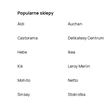
na Ser camembert z pieprzem zielonym Carrefour, u
Popularne sklepy
Aldi
Auchan
Castorama
Delikatesy Centrum
Hebe
Ikea
Kik
Leroy Merlin
Mohito
Netto
Sinsay
Stokrotka