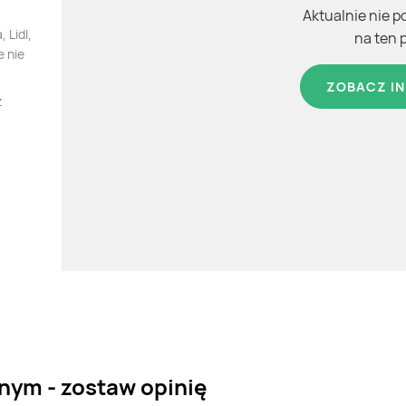
Aktualnie nie p
 Lidl,
na ten 
e nie
ZOBACZ IN
z
nym - zostaw opinię