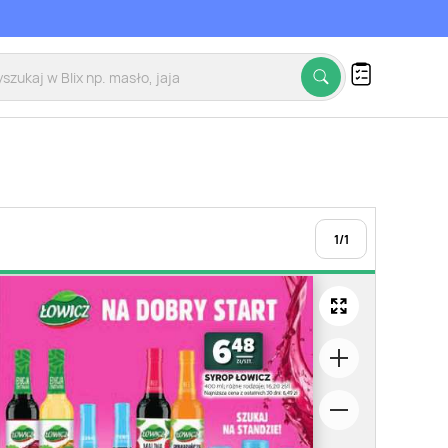
1
/
1