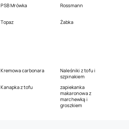
PSB Mrówka
Rossmann
Topaz
Żabka
Kremowa carbonara
Naleśniki z tofu i
szpinakiem
Kanapka z tofu
zapiekanka
makaronowa z
marchewką i
groszkiem