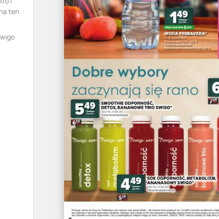
ro i
na ten
Swigo