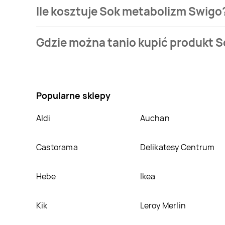
Ile kosztuje Sok metabolizm Swigo
Cena produktu różni się w zależności od wybranego 
Gdzie można tanio kupić produkt 
naszej bazie jest z sieci
Stokrotka
. Sok metabolizm 
Nie wiesz gdzie kupić produkt Sok metabolizm Swigo
Oprócz tego produkt można kupić w innych sklepach
Popularne sklepy
Aldi
Auchan
Castorama
Delikatesy Centrum
Hebe
Ikea
Kik
Leroy Merlin