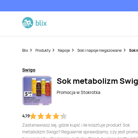
Blix
Produkty
Napoje
Soki i napoje niegazowane
Sok 
Swigo
Sok metabolizm Swi
Promocja w
Stokrotka
4,19
Zastanawiasz się, gdzie kupić i ile kosztuje produkt Sok
metabolizm Swigo? Regularnie sprawdzamy, czy jest prom