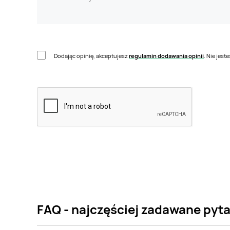
Dodając opinię, akceptujesz
regulamin dodawania opinii
. Nie jes
FAQ - najczęściej zadawane pyt