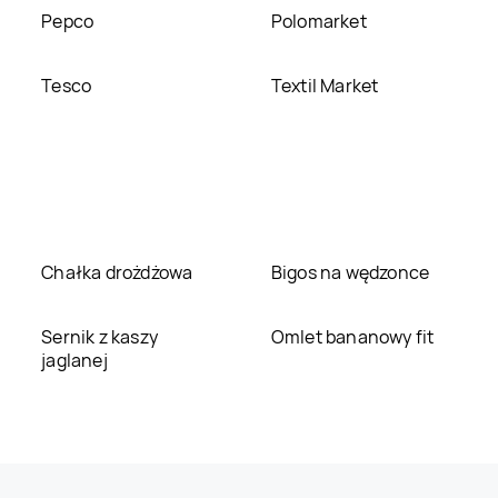
Pepco
Polomarket
Tesco
Textil Market
Chałka drożdżowa
Bigos na wędzonce
Sernik z kaszy
Omlet bananowy fit
jaglanej