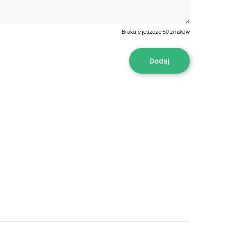
Brakuje jeszcze
50
znaków