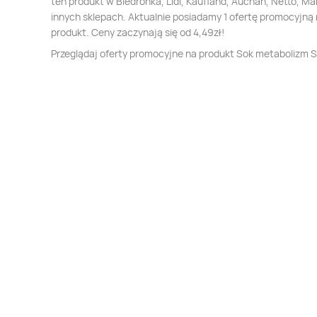
ten produkt w Biedronka, Lidl, Kaufland, Auchan, Netto, Mak
innych sklepach. Aktualnie posiadamy 1 ofertę promocyjną 
produkt. Ceny zaczynają się od 4,49zł!
Przeglądaj oferty promocyjne na produkt Sok metabolizm 