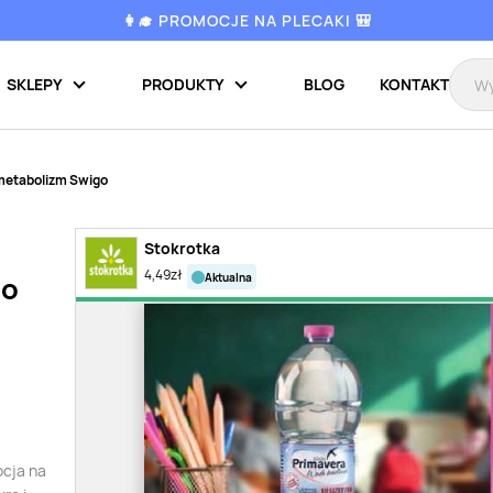
👩‍🎓 PROMOCJE NA PLECAKI 🎒
SKLEPY
PRODUKTY
BLOG
KONTAKT
metabolizm Swigo
Stokrotka
4,49
zł
aktualna
go
ocja na