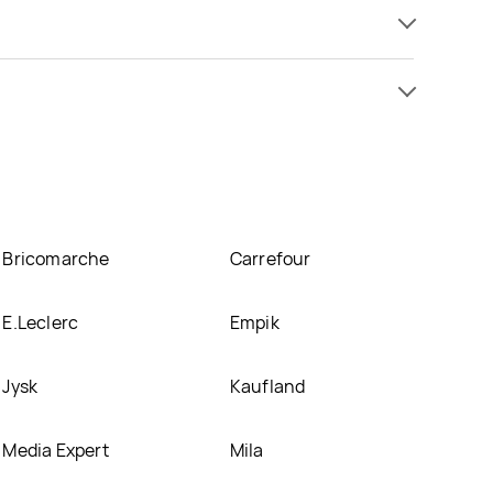
 już od 4,49 zł. Najtańsza oferta, jaką mamy w
e się w atrakcyjnej cenie w sklepach
Stokrotka
.
nich.
Bricomarche
Carrefour
E.Leclerc
Empik
Jysk
Kaufland
Media Expert
Mila