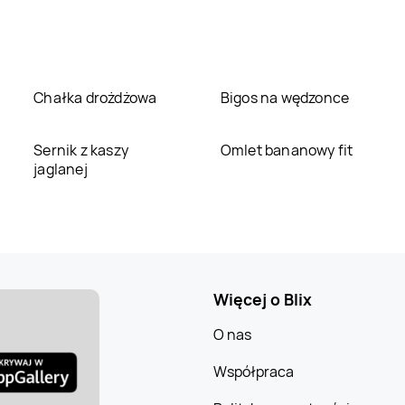
Chałka drożdżowa
Bigos na wędzonce
Sernik z kaszy
Omlet bananowy fit
jaglanej
Więcej o Blix
O nas
Współpraca