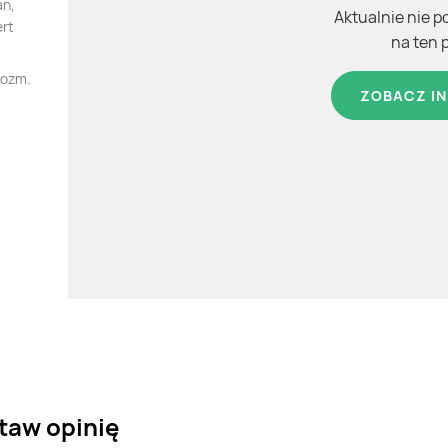
an,
Aktualnie nie p
ert
na ten 
rozm.
ZOBACZ IN
taw opinię