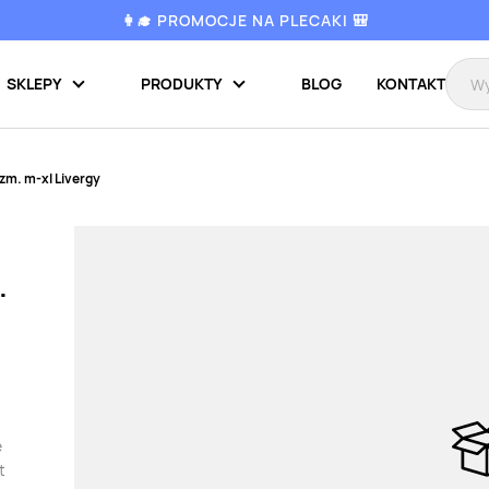
👩‍🎓 PROMOCJE NA PLECAKI 🎒
SKLEPY
PRODUKTY
BLOG
KONTAKT
zm. m-xl Livergy
.
e
t