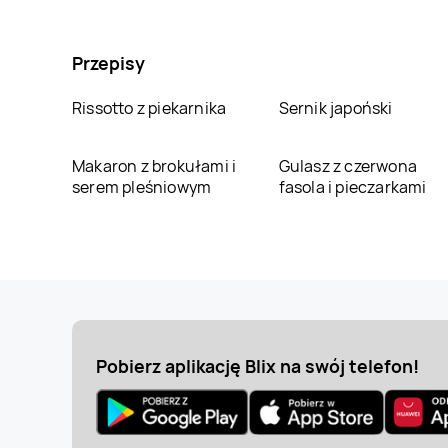
Przepisy
Rissotto z piekarnika
Sernik japoński
Makaron z brokułami i
Gulasz z czerwona
serem pleśniowym
fasola i pieczarkami
Pobierz aplikację Blix na swój telefon!