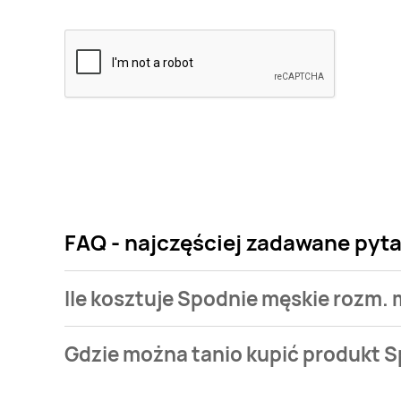
FAQ - najczęściej zadawane pyta
Ile kosztuje Spodnie męskie rozm. 
Cena produktu różni się w zależności od wybranego
Gdzie można tanio kupić produkt S
męskie rozm. m-xl Livergy kosztuje od 34,99 zł do 48
Spodnie męskie rozm. m-xl Livergy aktualnie nie wy