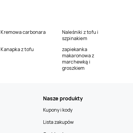
Kremowa carbonara
Naleśniki z tofu i
szpinakiem
Kanapka z tofu
zapiekanka
makaronowa z
marchewką i
groszkiem
Nasze produkty
Kupony i kody
Lista zakupów