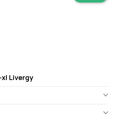
xl Livergy
ach, jednak wśród archiwalnych ofert Spodnie
 Gdy tylko pojawi się ciekawa promocja na Spodnie