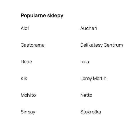
męskie rozm. m-xl Livergy, umieścimy ją na naszej s
Popularne sklepy
Aldi
Auchan
Castorama
Delikatesy Centrum
Hebe
Ikea
Kik
Leroy Merlin
Mohito
Netto
Sinsay
Stokrotka