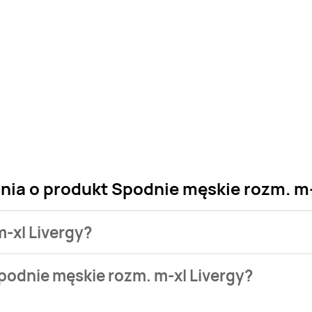
nia o produkt Spodnie męskie rozm. m-
m-xl Livergy?
 sklepu. Niestety nie posiadamy danych o aktualnych promocj
podnie męskie rozm. m-xl Livergy?
,99 zł.
stępuje w bazie naszych gazetek promocyjnych. Nie martw się!