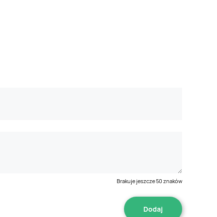
Brakuje jeszcze
50
znaków