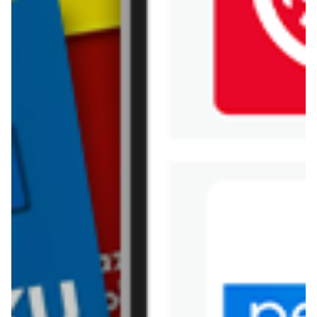
Jysk
Kaufland
Kik
Leroy Merlin
Lewiatan
Lidl
Media Expert
Mila
Mohito
Netto
Pepco
Polomarket
PSB Mrówka
Rossmann
Sinsay
Stokrotka