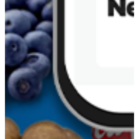
Sernik z kaszy jaglanej
Omlet bananowy fit
Kanapka z tofu
zapiekanka
makaronowa z
marchewką i groszkiem
Pobierz aplikację Blix na swój telefon!
Więcej o Blix
O nas
Współpraca