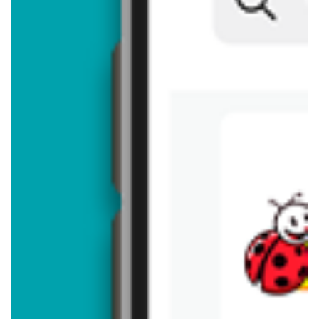
Brakuje jeszcze
50
znaków
Dodając opinię, akceptujesz
regulamin dodawania opinii
. Nie jesteś
anonimowy - Twoje IP jest przez nas zapisywane.