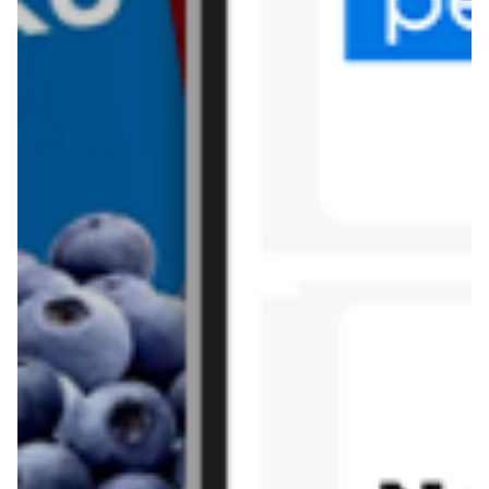
Tesco
Textil Market
Topaz
Żabka
Przepisy
Rissotto z piekarnika
Sernik japoński
Chałka drożdżowa
Bigos na wędzonce
Kremowa carbonara
Naleśniki z tofu i
szpinakiem
Makaron z brokułami i
Gulasz z czerwona
serem pleśniowym
fasola i pieczarkami