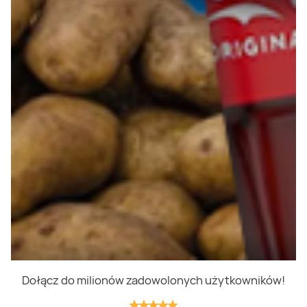
Polityka prywatności
Polityka cookies
Regulamin
OWR
Kontakt
Nasze produkty
Kupony i kody
Lista zakupów
Cashback
Blix Ukraine
Dołącz do milionów zadowolonych użytkowników!
Niedziele handlowe