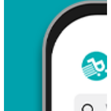
4,37
Zastanawiasz się, gdzie kupić i ile kosztuje produkt Szafirek
doniczka 12 cm? Regularnie sprawdzamy, czy jest promocja na
ten produkt w Biedronka, Lidl, Kaufland, Auchan, Netto, Makro i
innych sklepach. Aktualnie nie posiadamy ofert promocyjnych
na ten produkt.
Przeglądaj podobne oferty promocyjne do Szafirek doniczka 12
cm!
Szafirek doniczka 12 cm - zostaw opinię
Oceny (8), Opinie (0)
Zostaw pierwszy komentarz