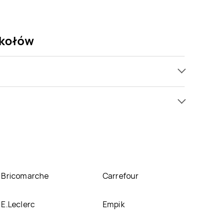
okołów
 promocji już . Najtańsza oferta, jaką mamy w
Sokołów znajduje się w atrakcyjnej cenie w
cji o promocjach w nich.
Bricomarche
Carrefour
E.Leclerc
Empik