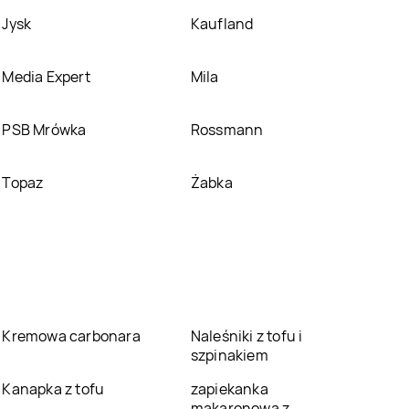
Jysk
Kaufland
Media Expert
Mila
PSB Mrówka
Rossmann
Topaz
Żabka
Kremowa carbonara
Naleśniki z tofu i
szpinakiem
Kanapka z tofu
zapiekanka
makaronowa z