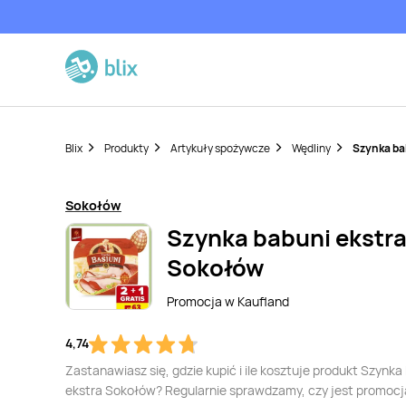
Blix
Produkty
Artykuły spożywcze
Wędliny
Szynka ba
Sokołów
Szynka babuni ekstr
Sokołów
Promocja w
Kaufland
4,74
Zastanawiasz się, gdzie kupić i ile kosztuje produkt Szynka
ekstra Sokołów? Regularnie sprawdzamy, czy jest promocj