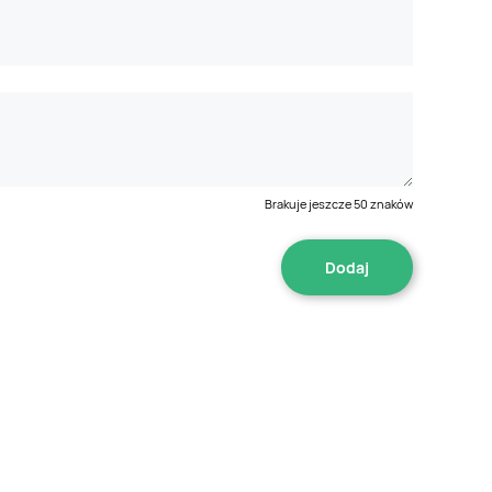
Brakuje jeszcze
50
znaków