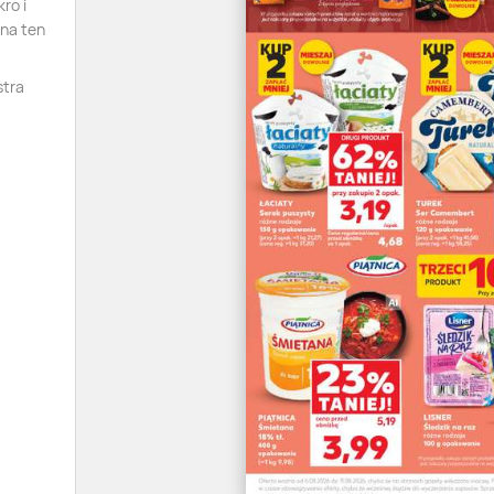
ro i
 na ten
stra