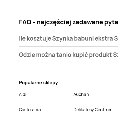
FAQ - najczęściej zadawane pyt
Ile kosztuje Szynka babuni ekstra
Cena produktu różni się w zależności od wybranego 
Gdzie można tanio kupić produkt 
naszej bazie jest z sieci
Kaufland
. Szynka babuni ek
Nie wiesz gdzie kupić produkt Szynka babuni ekstra
sklepach
Kaufland
. Oprócz tego produkt można kup
Popularne sklepy
Aldi
Auchan
Castorama
Delikatesy Centrum