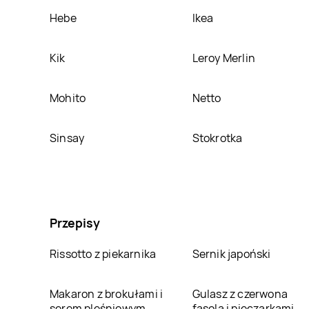
Hebe
Ikea
Kik
Leroy Merlin
Mohito
Netto
Sinsay
Stokrotka
Przepisy
Rissotto z piekarnika
Sernik japoński
Makaron z brokułami i
Gulasz z czerwona
serem pleśniowym
fasola i pieczarkami