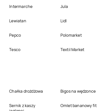
Intermarche
Jula
Lewiatan
Lidl
Pepco
Polomarket
Tesco
Textil Market
Chałka drożdżowa
Bigos na wędzonce
Sernik z kaszy
Omlet bananowy fit
jaglanej