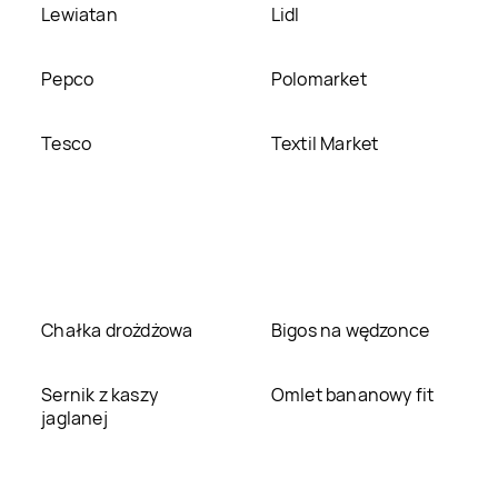
Lewiatan
Lidl
Pepco
Polomarket
Tesco
Textil Market
Chałka drożdżowa
Bigos na wędzonce
Sernik z kaszy
Omlet bananowy fit
jaglanej