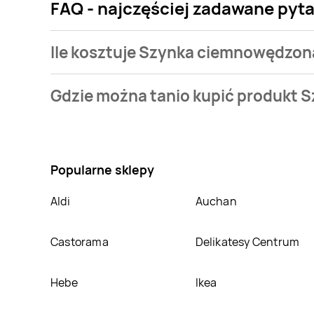
FAQ - najczęściej zadawane pyt
Ile kosztuje Szynka ciemnowędzona
Cena produktu różni się w zależności od wybranego 
Gdzie można tanio kupić produkt 
jaką mamy w naszej bazie jest z sieci
Biedronka
. Sz
Nie wiesz gdzie kupić produkt Szynka ciemnowędzon
cenie w sklepach
Biedronka
. Oprócz tego produkt 
Popularne sklepy
Aldi
Auchan
Castorama
Delikatesy Centrum
Hebe
Ikea