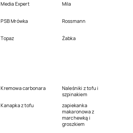
Media Expert
Mila
PSB Mrówka
Rossmann
Topaz
Żabka
Kremowa carbonara
Naleśniki z tofu i
szpinakiem
Kanapka z tofu
zapiekanka
makaronowa z
marchewką i
groszkiem