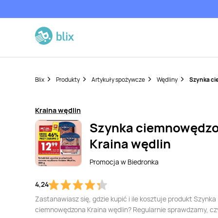
Blix
Produkty
Artykuły spożywcze
Wędliny
Szynka ci
Kraina wędlin
Szynka ciemnowędz
Kraina wędlin
Promocja w
Biedronka
4,24
Zastanawiasz się, gdzie kupić i ile kosztuje produkt Szynka
ciemnowędzona Kraina wędlin? Regularnie sprawdzamy, czy