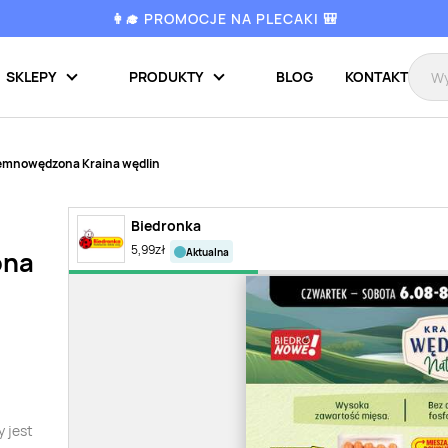
👩‍🎓 PROMOCJE NA PLECAKI 🎒
SKLEPY
PRODUKTY
BLOG
KONTAKT
emnowędzona Kraina wędlin
Biedronka
5,99
zł
aktualna
ona
 jest