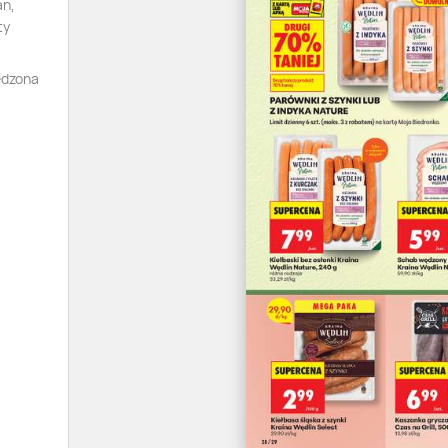
an,
ty
ędzona