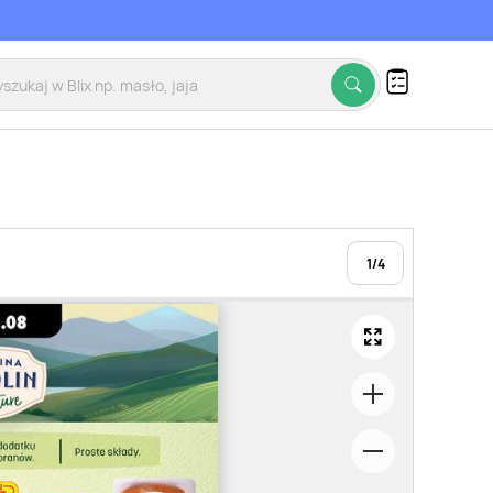
1
/
4