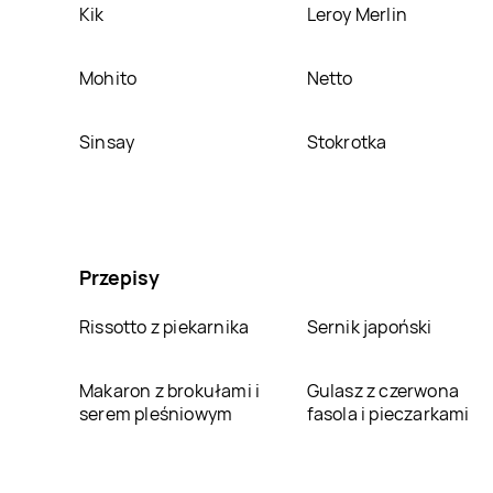
Kik
Leroy Merlin
Mohito
Netto
Sinsay
Stokrotka
Przepisy
Rissotto z piekarnika
Sernik japoński
Makaron z brokułami i
Gulasz z czerwona
serem pleśniowym
fasola i pieczarkami