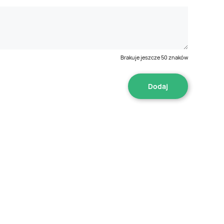
Brakuje jeszcze
50
znaków