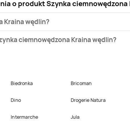
ania o produkt Szynka ciemnowędzona 
 Kraina wędlin?
sklepu. Produkt Szynka ciemnowędzona Kraina wędlin możesz k
Szynka ciemnowędzona Kraina wędlin?
ynka ciemnowędzona Kraina wędlin kosztuje aktualnie 5,99 zł
a Kraina wędlin w promocji? Aktualnie produkt Szynka ciemno
można kupić w innych sklepach, jednak aktulanie nie posiadam
Biedronka
Bricoman
Dino
Drogerie Natura
Intermarche
Jula