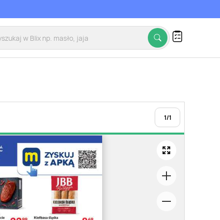
1
/
1