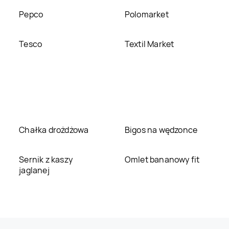
Pepco
Polomarket
Tesco
Textil Market
Chałka drożdżowa
Bigos na wędzonce
Sernik z kaszy
Omlet bananowy fit
jaglanej