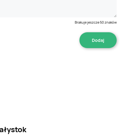
Brakuje jeszcze
50
znaków
iałystok