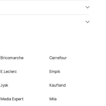
 promocji już od 8,39 zł. Najtańsza oferta, jaką
 białystok znajduje się w atrakcyjnej cenie w
 o promocjach w nich.
Bricomarche
Carrefour
E.Leclerc
Empik
Jysk
Kaufland
Media Expert
Mila