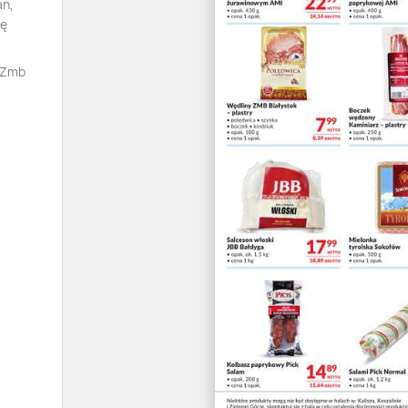
an,
tę
y Zmb