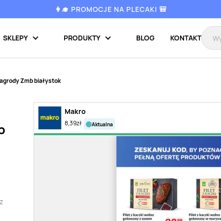
👩‍🎓 PROMOCJE NA PLECAKI 🎒
SKLEPY
PRODUKTY
BLOG
KONTAKT
zagrody Zmb białystok
Makro
8,39
zł
aktualna
b
z