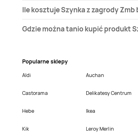
Ile kosztuje Szynka z zagrody Zmb 
Cena produktu różni się w zależności od wybranego s
Gdzie można tanio kupić produkt S
mamy w naszej bazie jest z sieci
Makro
. Szynka z za
Nie wiesz gdzie kupić produkt Szynka z zagrody Zmb
sklepach
Makro
. Oprócz tego produkt można kupić 
Popularne sklepy
Aldi
Auchan
Castorama
Delikatesy Centrum
Hebe
Ikea
Kik
Leroy Merlin