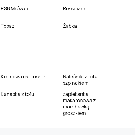
PSB Mrówka
Rossmann
Topaz
Żabka
Kremowa carbonara
Naleśniki z tofu i
szpinakiem
Kanapka z tofu
zapiekanka
makaronowa z
marchewką i
groszkiem