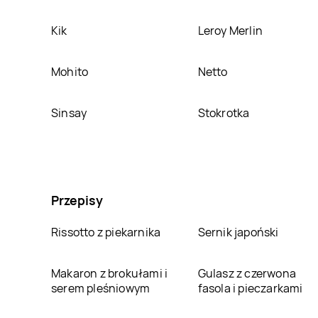
Kik
Leroy Merlin
Mohito
Netto
Sinsay
Stokrotka
Przepisy
Rissotto z piekarnika
Sernik japoński
Makaron z brokułami i
Gulasz z czerwona
serem pleśniowym
fasola i pieczarkami