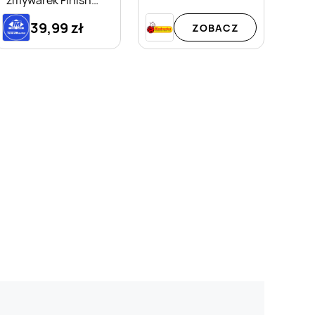
zmywarek Finish
Quantum A'60 fresh
39,99 zł
ZOBACZ