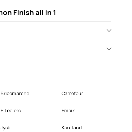
n Finish all in 1
sz kupić w promocji już . Najtańsza oferta, jaką
ofertę
zmywarek lemon Finish all in 1 znajduje się w
 innych sklepach, jednak aktulanie nie posiadamy
Bricomarche
Carrefour
E.Leclerc
Empik
Jysk
Kaufland