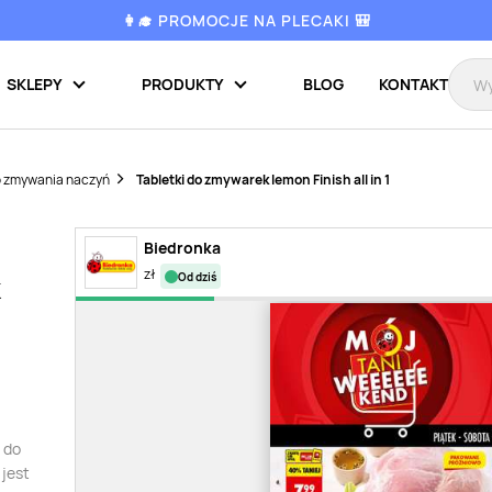
👩‍🎓 PROMOCJE NA PLECAKI 🎒
SKLEPY
PRODUKTY
BLOG
KONTAKT
o zmywania naczyń
Tabletki do zmywarek lemon Finish all in 1
Biedronka
zł
od dziś
k
i do
 jest