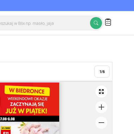
1
/
6