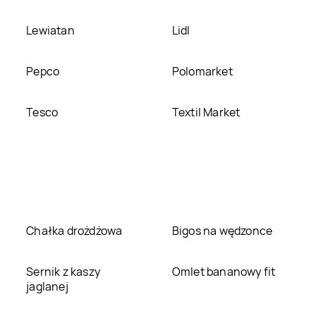
Lewiatan
Lidl
Pepco
Polomarket
Tesco
Textil Market
Chałka drożdżowa
Bigos na wędzonce
Sernik z kaszy
Omlet bananowy fit
jaglanej