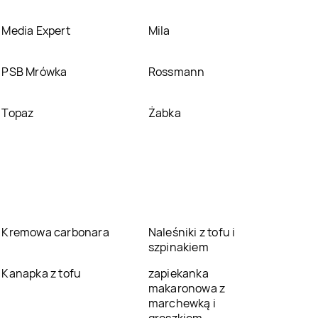
Media Expert
Mila
PSB Mrówka
Rossmann
Topaz
Żabka
Kremowa carbonara
Naleśniki z tofu i
szpinakiem
Kanapka z tofu
zapiekanka
makaronowa z
marchewką i
groszkiem