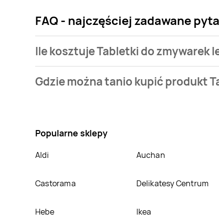
FAQ - najczęściej zadawane pytan
Ile kosztuje Tabletki do zmywarek le
Cena produktu różni się w zależności od wybranego s
Gdzie można tanio kupić produkt Ta
mamy w naszej bazie jest z sieci
Biedronka
. Tabletk
Nie wiesz gdzie kupić produkt Tabletki do zmywarek l
atrakcyjnej cenie w sklepach
Biedronka
,
Sedal
,
Dro
informacji o promocjach w nich.
Popularne sklepy
Aldi
Auchan
Castorama
Delikatesy Centrum
Hebe
Ikea