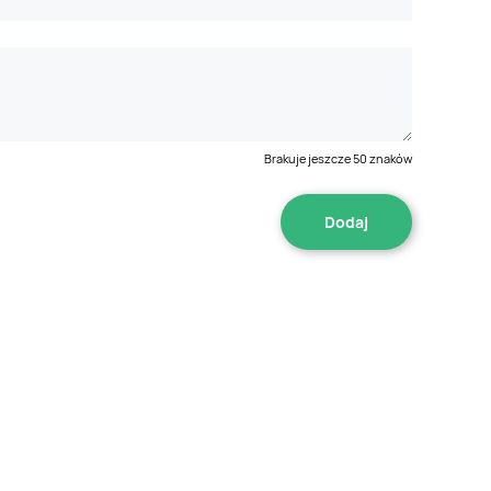
Brakuje jeszcze
50
znaków