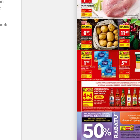
an,
t
arek