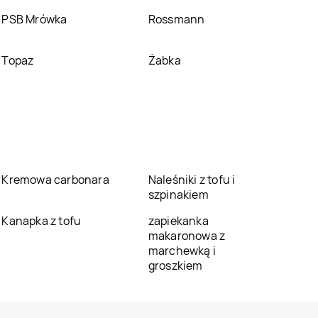
PSB Mrówka
Rossmann
Topaz
Żabka
Kremowa carbonara
Naleśniki z tofu i
szpinakiem
Kanapka z tofu
zapiekanka
makaronowa z
marchewką i
groszkiem