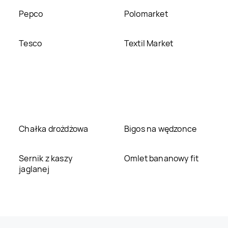
Pepco
Polomarket
Tesco
Textil Market
Chałka drożdżowa
Bigos na wędzonce
Sernik z kaszy
Omlet bananowy fit
jaglanej