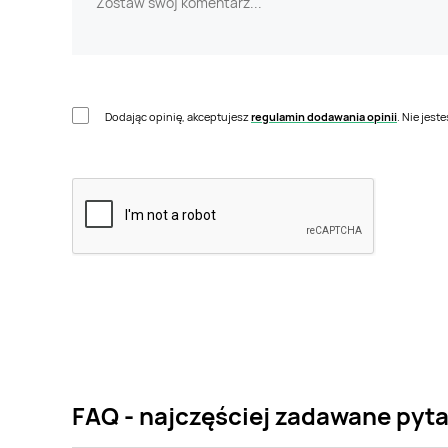
Dodając opinię, akceptujesz
regulamin dodawania opinii
. Nie jes
FAQ - najczęściej zadawane pyt