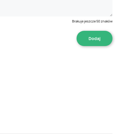
Brakuje jeszcze
50
znaków