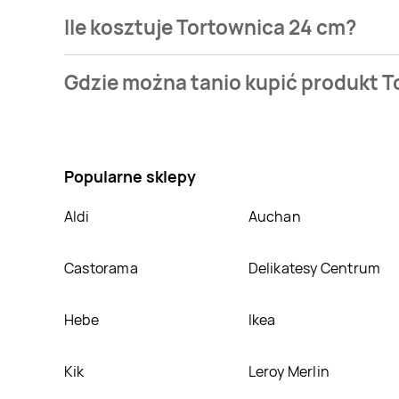
Ile kosztuje Tortownica 24 cm?
Cena produktu różni się w zależności od wybranego 
Gdzie można tanio kupić produkt 
bazie jest z sieci
Leclerc
. Tortownica 24 cm kosztuje
Nie wiesz gdzie kupić produkt Tortownica 24 cm w p
produkt można kupić w innych sklepach, jednak akt
Popularne sklepy
Aldi
Auchan
Castorama
Delikatesy Centrum
Hebe
Ikea
Kik
Leroy Merlin