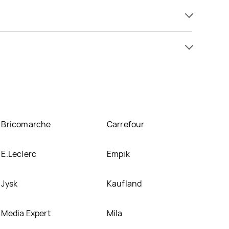
 od 19,99 zł. Najtańsza oferta, jaką mamy w naszej
trakcyjnej cenie w sklepach
Leclerc
. Oprócz tego
Bricomarche
Carrefour
E.Leclerc
Empik
Jysk
Kaufland
Media Expert
Mila