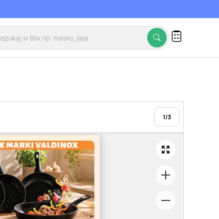
1
/
3