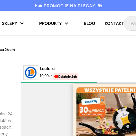
👩‍🎓 PROMOCJE NA PLECAKI 🎒
SKLEPY
PRODUKTY
BLOG
KONTAKT
ca 24 cm
Leclerc
19,99
zł
ostatnie 24h
nica 24
dukt w
lepach.
Ceny