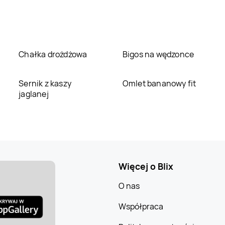
Chałka drożdżowa
Bigos na wędzonce
Sernik z kaszy
Omlet bananowy fit
jaglanej
Więcej o Blix
O nas
Współpraca