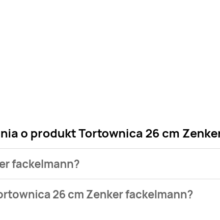
ania o produkt Tortownica 26 cm Zenke
ker fackelmann?
 sklepu. Niestety nie posiadamy danych o aktualnych promocj
Tortownica 26 cm Zenker fackelmann?
występuje w bazie naszych gazetek promocyjnych. Nie martw s