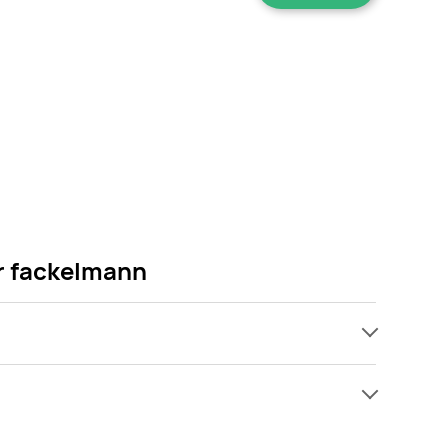
r fackelmann
ach, jednak wśród archiwalnych ofert Tortownica
ię! Gdy tylko pojawi się ciekawa promocja na