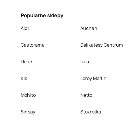
Tortownica 26 cm Zenker fackelmann, umieścimy ją
Popularne sklepy
Aldi
Auchan
Castorama
Delikatesy Centrum
Hebe
Ikea
Kik
Leroy Merlin
Mohito
Netto
Sinsay
Stokrotka