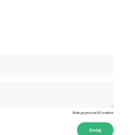
Brakuje jeszcze
50
znaków