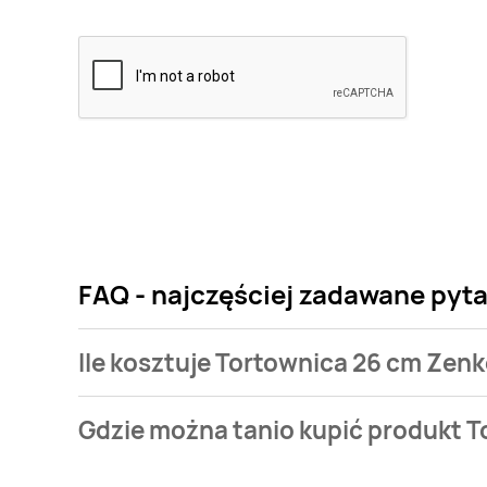
FAQ - najczęściej zadawane pyt
Ile kosztuje Tortownica 26 cm Zen
Cena produktu różni się w zależności od wybranego
Gdzie można tanio kupić produkt 
26 cm Zenker fackelmann kosztuje od 24,99 zł.
Tortownica 26 cm Zenker fackelmann aktualnie nie 