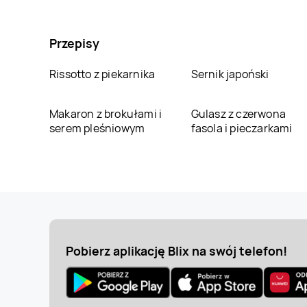
Przepisy
Rissotto z piekarnika
Sernik japoński
Makaron z brokułami i
Gulasz z czerwona
serem pleśniowym
fasola i pieczarkami
Pobierz aplikację Blix na swój telefon!