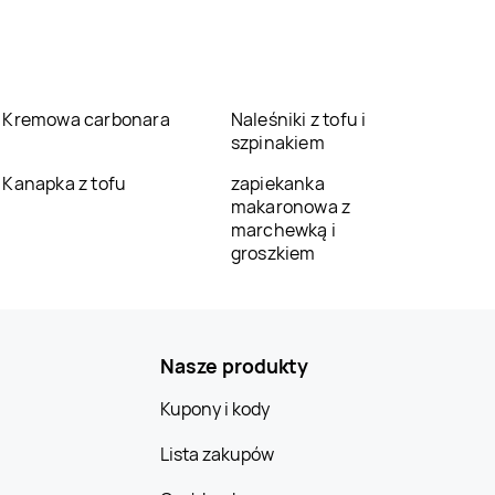
Kremowa carbonara
Naleśniki z tofu i
szpinakiem
Kanapka z tofu
zapiekanka
makaronowa z
marchewką i
groszkiem
Nasze produkty
Kupony i kody
Lista zakupów