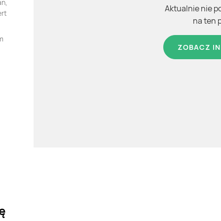
an,
Aktualnie nie p
ert
na ten 
cm
ZOBACZ IN
ę