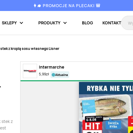
👩‍🎓 PROMOCJE NA PLECAKI 🎒
SKLEPY
PRODUKTY
BLOG
KONTAKT
stek z kroplą sosu własnego Lisner
Intermarche
5,99
zł
aktualna
r
 stek z
jest