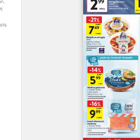
an,
tę
oplą