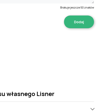
Brakuje jeszcze
50
znaków
osu własnego Lisner