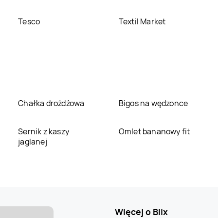
Tesco
Textil Market
Chałka drożdżowa
Bigos na wędzonce
Sernik z kaszy
Omlet bananowy fit
jaglanej
Więcej o Blix