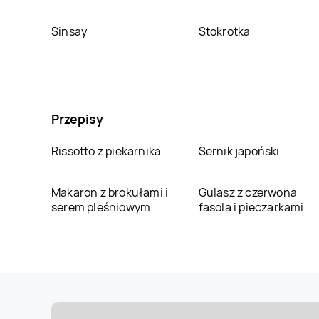
Sinsay
Stokrotka
Przepisy
Rissotto z piekarnika
Sernik japoński
Makaron z brokułami i
Gulasz z czerwona
serem pleśniowym
fasola i pieczarkami