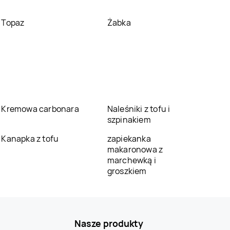
Topaz
Żabka
Kremowa carbonara
Naleśniki z tofu i
szpinakiem
Kanapka z tofu
zapiekanka
makaronowa z
marchewką i
groszkiem
Nasze produkty