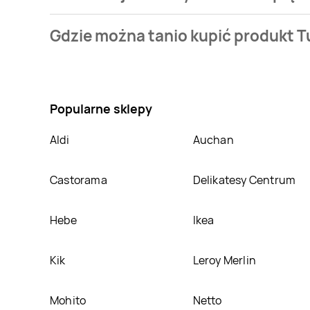
Cena produktu różni się w zależności od wybranego 
Gdzie można tanio kupić produkt T
oferta, jaką mamy w naszej bazie jest z sieci
Interm
Nie wiesz gdzie kupić produkt Tuńczyk stek z kroplą
atrakcyjnej cenie w sklepach
Intermarche
. Oprócz 
Popularne sklepy
Aldi
Auchan
Castorama
Delikatesy Centrum
Hebe
Ikea
Kik
Leroy Merlin
Mohito
Netto