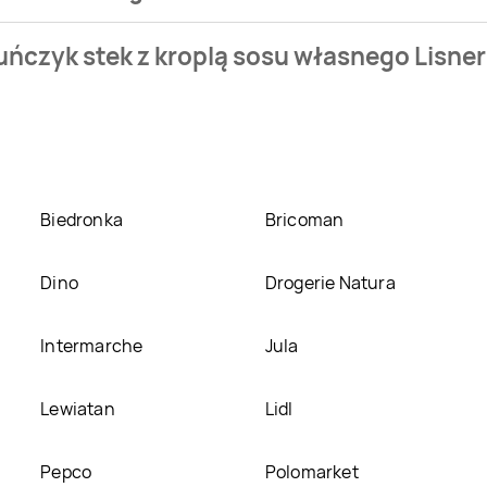
sklepu. Produkt Tuńczyk stek z kroplą sosu własnego Lisner mo
uńczyk stek z kroplą sosu własnego Lisner
arche
. Tuńczyk stek z kroplą sosu własnego Lisner kosztuje akt
 sosu własnego Lisner w promocji? Aktualnie produkt Tuńczyk 
tego produkt można kupić w innych sklepach, jednak aktulani
Biedronka
Bricoman
Dino
Drogerie Natura
Intermarche
Jula
Lewiatan
Lidl
Pepco
Polomarket