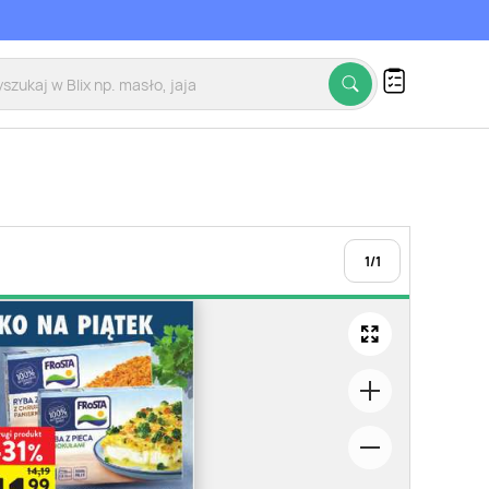
1
/
1