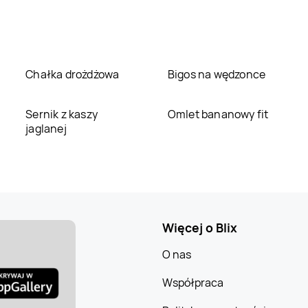
Chałka drożdżowa
Bigos na wędzonce
Sernik z kaszy
Omlet bananowy fit
jaglanej
Więcej o Blix
O nas
Współpraca