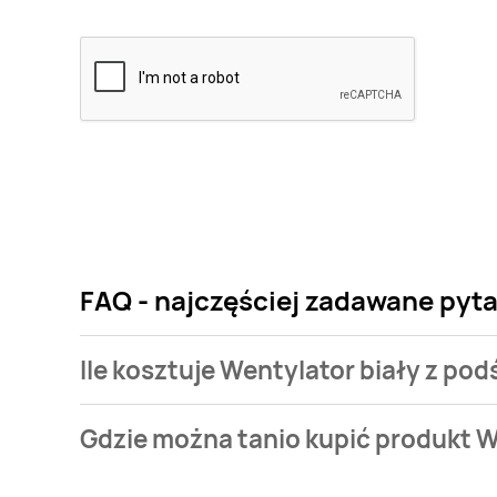
FAQ - najczęściej zadawane pyta
Ile kosztuje Wentylator biały z po
Cena produktu różni się w zależności od wybranego
Gdzie można tanio kupić produkt W
biały z podświetleniem rgb Hoffen kosztuje od 49,99
Wentylator biały z podświetleniem rgb Hoffen aktua