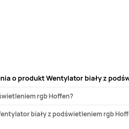
nia o produkt Wentylator biały z podś
dświetleniem rgb Hoffen?
 sklepu. Niestety nie posiadamy danych o aktualnych promocj
entylator biały z podświetleniem rgb Hof
 zł.
lnie nie występuje w bazie naszych gazetek promocyjnych. Nie