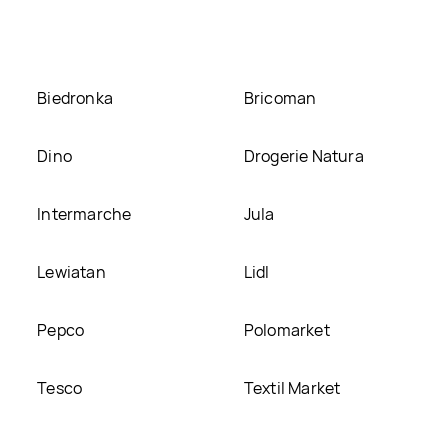
ieścimy ją na naszej stronie
Biedronka
Bricoman
Dino
Drogerie Natura
Intermarche
Jula
Lewiatan
Lidl
Pepco
Polomarket
Tesco
Textil Market