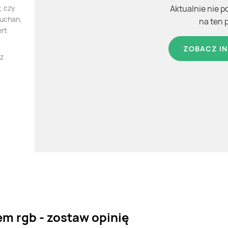
, czy
Aktualnie nie p
Auchan,
na ten 
ert
ZOBACZ IN
 z
em rgb - zostaw opinię