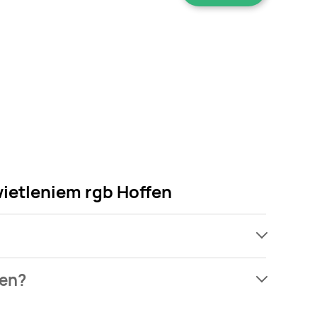
wietleniem rgb Hoffen
ach, jednak wśród archiwalnych ofert Wentylator
fen?
 martw się! Gdy tylko pojawi się ciekawa promocja