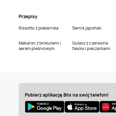
Przepisy
Rissotto z piekarnika
Sernik japoński
Makaron z brokułami i
Gulasz z czerwona
serem pleśniowym
fasola i pieczarkami
Pobierz aplikację Blix na swój telefon!