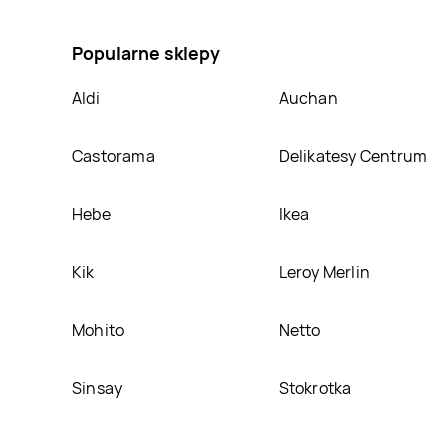
na Wentylator biały z podświetleniem rgb Hoffen, um
Popularne sklepy
Aldi
Auchan
Castorama
Delikatesy Centrum
Hebe
Ikea
Kik
Leroy Merlin
Mohito
Netto
Sinsay
Stokrotka