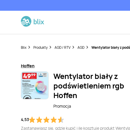
Blix
Produkty
AGD / RTV
AGD
Wentylator biały z pod
Hoffen
Wentylator biały z
podświetleniem rgb
Hoffen
Promocja
4,53
Zastanawiasz się, gdzie kupić i ile kosztuje produkt Wentyl