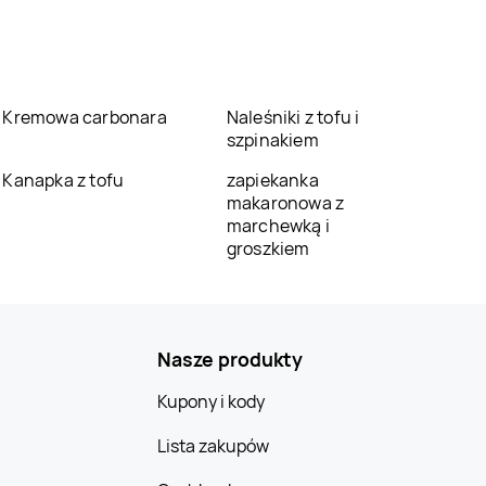
Kremowa carbonara
Naleśniki z tofu i
szpinakiem
Kanapka z tofu
zapiekanka
makaronowa z
marchewką i
groszkiem
Nasze produkty
Kupony i kody
Lista zakupów