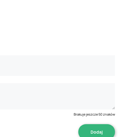
Brakuje jeszcze
50
znaków