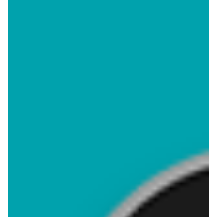
Netto, Makro i innych sklepach. Aktualnie posiadamy 10 ofert
promocyjnych na ten produkt. Ceny zaczynają się od 13,99zł!
Przeglądaj oferty promocyjne na produkt Wino białe wytrawne
TOSCANA
Wino białe wytrawne TOSCANA promocje
w sklepach - znajdź ofertę dla siebie!