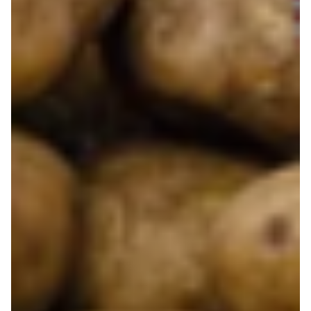
marchewką i groszkiem
Pobierz aplikację Blix na swój telefon!
Więcej o Blix
O nas
Współpraca
Polityka prywatności
Polityka cookies
Regulamin