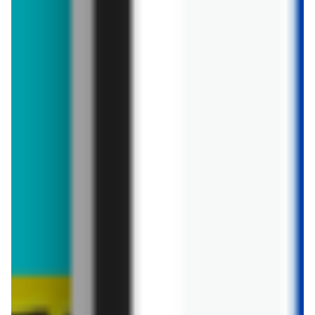
aktualna
Wino białe wytrawne
Zawartość dla osób
Zawartość dla osób
Silvaner Trocken
pełnoletnich
pełnoletnich