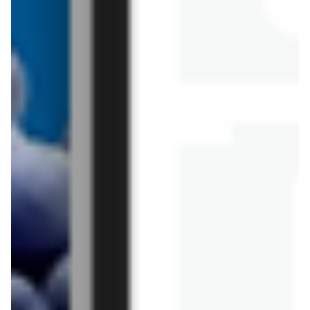
FAQ - najczęściej zadawane pytania o
produkt Wino białe wytrawne TOSCANA
Ile kosztuje Wino białe wytrawne TOSCANA?
Cena produktu różni się w zależności od wybranego
Gdzie można tanio kupić produkt Wino białe
sklepu. Produkt Wino białe wytrawne TOSCANA
wytrawne TOSCANA?
możesz kupić w promocji już od 13,99 zł do 29,99 zł.
Najtańsza oferta, jaką mamy w naszej bazie jest z sieci
Nie wiesz gdzie kupić produkt Wino białe wytrawne
Lidl
. Wino białe wytrawne TOSCANA kosztuje
TOSCANA w promocji? Aktualnie produkt Wino białe
Popularne sklepy
aktualnie 13,99 zł.
Zobacz ofertę
wytrawne TOSCANA znajduje się w atrakcyjnej cenie w
sklepach
Aldi
Lidl
,
Netto
,
Dino
,
Żabka
Auchan
,
Kaufland
. Oprócz
tego produkt można kupić w innych sklepach, jednak
aktulanie nie posiadamy informacji o promocjach w
Biedronka
Bricoman
nich.