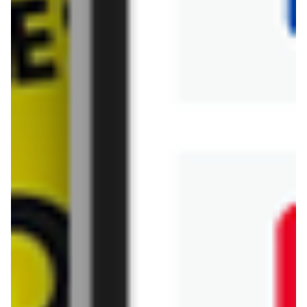
ODBLOKUJ
ODBLOKUJ
aktualna
Wino białe wytrawne
Ponte Tejo Portugal