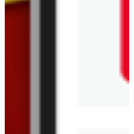
Zawartość dla osób
Zawartość dla osób
pełnoletnich
pełnoletnich
ODBLOKUJ
ODBLOKUJ
aktualna
Wino białe wytrawne El
Carisma Airen
aktualna
Wino białe wytrawne
Porca de Murca