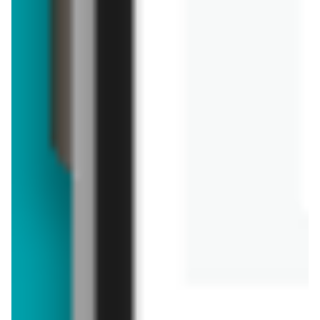
aktualna
Wino białe wytrawne
Mucho Más Blanco
Zawartość dla osób
Zawartość dla osób
pełnoletnich
pełnoletnich
ODBLOKUJ
ODBLOKUJ