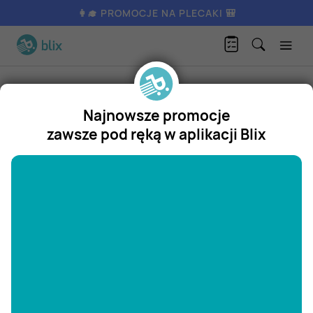
👩‍🎓 PROMOCJE NA PLECAKI 🎒
Produkty
Alkohol
Wino
Wino Portarei 1745 verde
Najnowsze promocje
Portarei 1745 verde
zawsze pod ręką w aplikacji Blix
Wino Portarei 1745 verde
"/>
Promocja w
Kaufland
Kaufland
Zawartość
1
/
1
19,99
zł
od dziś
dla osób
pełnoletnich
4,18
ODBLOKUJ
Zastanawiasz się, gdzie kupić i ile kosztuje produkt Wino
Portarei 1745 verde? Regularnie sprawdzamy, czy jest
promocja na ten produkt w Biedronka, Lidl, Kaufland, Auchan,