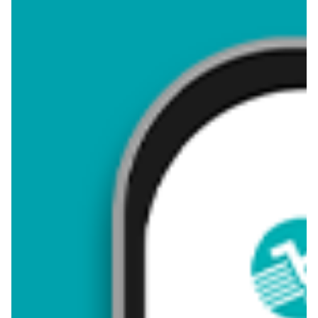
Netto, Makro i innych sklepach. Aktualnie posiadamy 1 ofertę
promocyjną na ten produkt. Ceny zaczynają się od 19,99zł!
Przeglądaj oferty promocyjne na produkt Wino Portarei 1745
verde
Wino Portarei 1745 verde promocje w
sklepach - znajdź ofertę dla siebie!