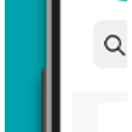
Zawartość dla osób
pełnoletnich
ODBLOKUJ