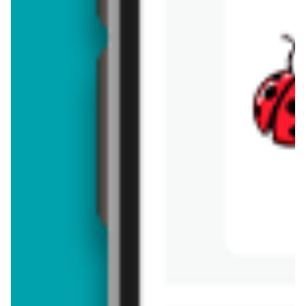
od dziś
Wino czerwone Porta Rei
1745 Port
19,99 zł
Wino - zostaw opinię
Oceny (7), Opinie (0)
Zostaw pierwszy komentarz