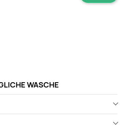
ONIGLICHE WASCHE
ch, jednak wśród archiwalnych ofert Żel do prania
 się! Gdy tylko pojawi się ciekawa promocja na Żel