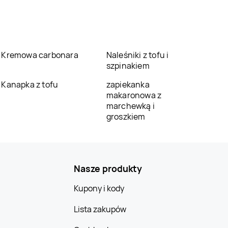
Kremowa carbonara
Naleśniki z tofu i
szpinakiem
Kanapka z tofu
zapiekanka
makaronowa z
marchewką i
groszkiem
Nasze produkty
Kupony i kody
Lista zakupów