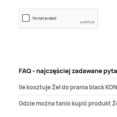
FAQ - najczęściej zadawane pyt
Ile kosztuje Żel do prania black 
Cena produktu różni się w zależności od wybranego
Gdzie można tanio kupić produkt 
black KONIGLICHE WASCHE kosztuje od 19,99 zł do 2
Żel do prania black KONIGLICHE WASCHE aktualnie n