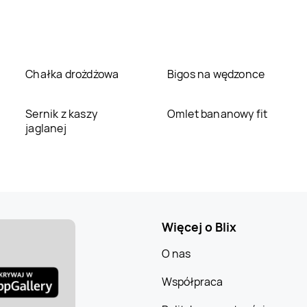
Chałka drożdżowa
Bigos na wędzonce
Sernik z kaszy
Omlet bananowy fit
jaglanej
Więcej o Blix
O nas
Współpraca