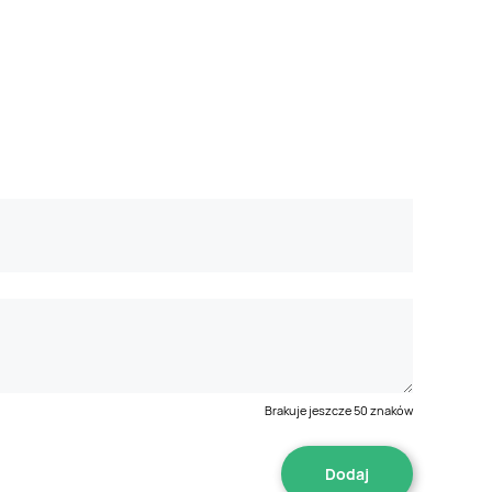
Brakuje jeszcze
50
znaków