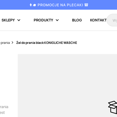
👩‍🎓 PROMOCJE NA PLECAKI 🎒
SKLEPY
PRODUKTY
BLOG
KONTAKT
 prania
Żel do prania black KONIGLICHE WASCHE
E
prania
est