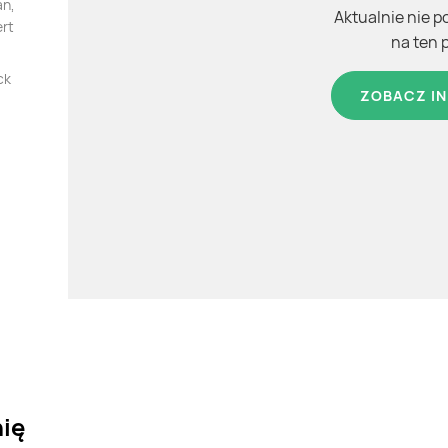
an,
Aktualnie nie p
ert
na ten 
ck
ZOBACZ IN
nię