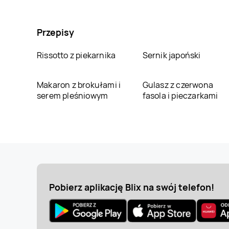
Przepisy
Rissotto z piekarnika
Sernik japoński
Makaron z brokułami i
Gulasz z czerwona
serem pleśniowym
fasola i pieczarkami
Pobierz aplikację Blix na swój telefon!