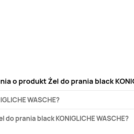
ania o produkt Żel do prania black K
KONIGLICHE WASCHE?
 sklepu. Niestety nie posiadamy danych o aktualnych promocja
Żel do prania black KONIGLICHE WASCHE?
0,99 zł.
ie występuje w bazie naszych gazetek promocyjnych. Nie martw