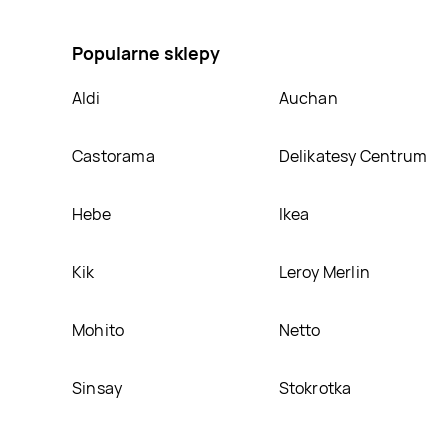
do prania black KONIGLICHE WASCHE, umieścimy ją 
Popularne sklepy
Aldi
Auchan
Castorama
Delikatesy Centrum
Hebe
Ikea
Kik
Leroy Merlin
Mohito
Netto
Sinsay
Stokrotka