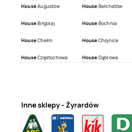
House
Augustów
House
Bełchatów
House
Biłgoraj
House
Bochnia
House
Chełm
House
Chojnice
House
Częstochowa
House
Dąbrowa
Górnicza
House
Gdańsk
House
Gdynia
House
Gniezno
House
Góra
Inne sklepy - Żyrardów
House
Iława
House
Inowrocław
House
Jelenia Góra
House
Kalisz