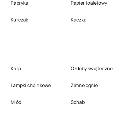
Papryka
Papier toaletowy
House
Starachowice
House
Stare Miasto
Kurczak
Kaczka
House
Świnoujście
House
Szczecin
House
Tomaszów
House
Toruń
Mazowiecki
House
Wrocław
House
Września
Karp
Ozdoby świąteczne
House
Żary
House
Zawada
Lampki choinkowe
Zimne ognie
Miód
Schab