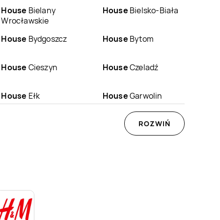
House
Bielany
House
Bielsko-Biała
Wrocławskie
House
Bydgoszcz
House
Bytom
House
Cieszyn
House
Czeladź
House
Ełk
House
Garwolin
House
Głogów
House
Głubczyce
ROZWIŃ
House
Grudziądz
House
Gryfice
House
Jastrzębie-
House
Jaworzno
Zdrój
House
Kłodzko
House
Kołobrzeg