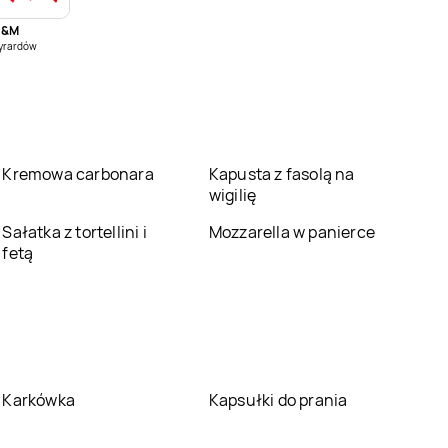
H&M
House
Kraków
House
Kraśnik
yrardów
House
Lubin
House
Lublin
House
Mikołów
House
Mińsk
Kremowa carbonara
Mazowiecki
Kapusta z fasolą na
wigilię
House
Olkusz
House
Olsztyn
Sałatka z tortellini i
Mozzarella w panierce
fetą
House
Ostrów
House
Ostrowiec
Wielkopolski
Świętokrzyski
House
Poznań
House
Przemyśl
House
Rybnik
House
Rzeszów
Karkówka
Kapsułki do prania
House
Słupsk
House
Sosnowiec