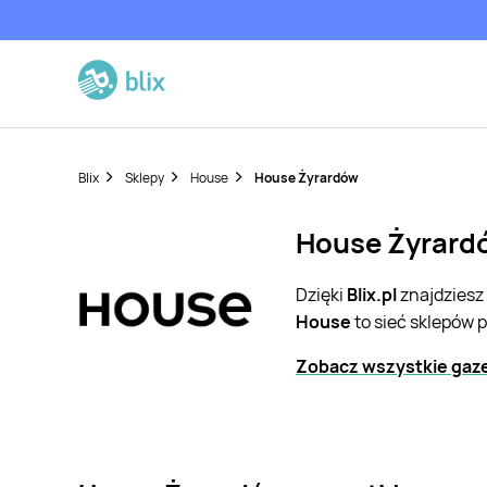
Blix
Sklepy
House
House Żyrardów
House Żyrardó
Dzięki
Blix.pl
znajdziesz
House
to sieć sklepów 
Zobacz wszystkie gaz