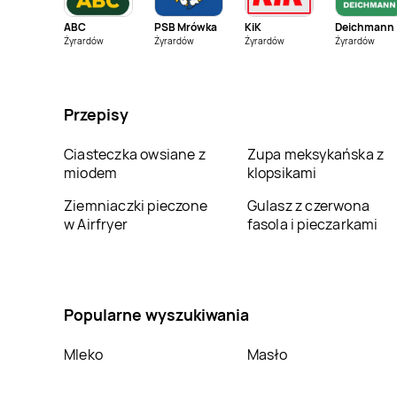
ABC
PSB Mrówka
KiK
Deichmann
House
Konin
House
Kościerzyna
Żyrardów
Żyrardów
Żyrardów
Żyrardów
House
Krosno
House
Legionowo
Przepisy
House
Łagów
House
Łódź
Ciasteczka owsiane z
Zupa meksykańska z
miodem
klopsikami
House
Mysłowice
House
Nowy Sącz
Ziemniaczki pieczone
Gulasz z czerwona
w Airfryer
fasola i pieczarkami
House
Oława
House
Opoczno
House
Oświęcim
House
Piła
Popularne wyszukiwania
House
Puławy
House
Racibórz
Mleko
Masło
House
Sandomierz
House
Siedlce