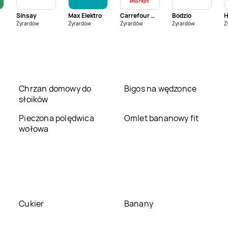
Sinsay
Max Elektro
Carrefour Market
Bodzio
House
Koszalin
House
Kozienice
Żyrardów
Żyrardów
Żyrardów
Żyrardów
Ż
House
Legnica
House
Lipienice
House
Łowicz
House
Łuków
Chrzan domowy do
Bigos na wędzonce
słoików
House
Nowy Targ
House
Oleśnica
Pieczona polędwica
Omlet bananowy fit
wołowa
House
Opole
House
Ostrołęka
House
Płock
House
Płońsk
House
Radom
House
Rumia
Cukier
Banany
House
Sieradz
House
Skierniewice