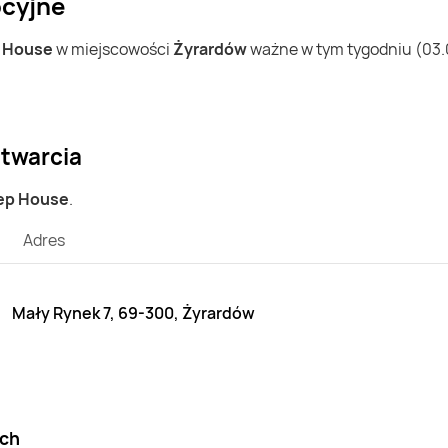
ocyjne
w
House
w miejscowości
Żyrardów
ważne w tym tygodniu (03.08
otwarcia
lep House
.
Adres
Mały Rynek 7, 69-300, Żyrardów
ach