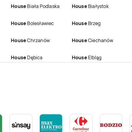
House
Biała Podlaska
House
Białystok
House
Bolesławiec
House
Brzeg
House
Chrzanów
House
Ciechanów
House
Dębica
House
Elbląg
House
Giżycko
House
Gliwice
House
Gorlice
House
Gorzów
Wielkopolski
House
Jarosław
House
Jasło
House
Katowice
House
Kielce