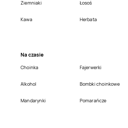
Ziemniaki
Łosoś
House
Środa
House
Stalowa Wola
Kawa
Herbata
Wielkopolska
House
Świdnica
House
Świętochłowice
House
Tczew
House
Tomaszów
Na czasie
Lubelski
House
Warszawa
House
Włocławek
Choinka
Fajerwerki
House
Zakopane
House
Zamość
Alkohol
Bombki choinkowe
House
Żory
House
Żywiec
Mandarynki
Pomarańcze