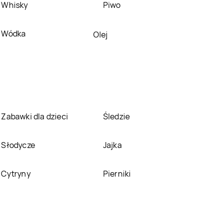
Whisky
Piwo
House
Stargard
House
Staszów
Wódka
Olej
House
Szczecinek
House
Tarnów
House
Tychy
House
Wałbrzych
House
Wyszków
House
Zabrze
Zabawki dla dzieci
Śledzie
House
Zgorzelec
House
Zielona Góra
Słodycze
Jajka
Cytryny
Pierniki