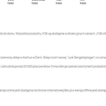
Jysk
Inowrocław
Jysk
Janki
Kalisz
Kalisz
Kalisz
Kalisz
Jysk
Jaworzno
Jysk
Jędrzejów
Jysk
Kępno
Jysk
Kętrzyn
datki do domu. Wszystkie produkty JYSK są dostępne w atrakcyjnych cenach. JYSK of
Jysk
Koło
Jysk
Kołobrzeg
Jysk
Kraków
Jysk
Krasnystaw
ł pierwszy sklep w Aarhus w Danii. Sklep nosił nazwę "Jysk Sengetøjslager", co ozn
zatrudnia ponad 23 000 pracowników. Firma oferuje szeroki asortyment produktów, t
Jysk
Legnica
Jysk
Leszno
Jysk
Łódź
Jysk
Łomża
ersja online jest dostępna na stronie internetowej Blix.pl a wersja offline jest do
Jysk
Mława
Jysk
Modlniczka