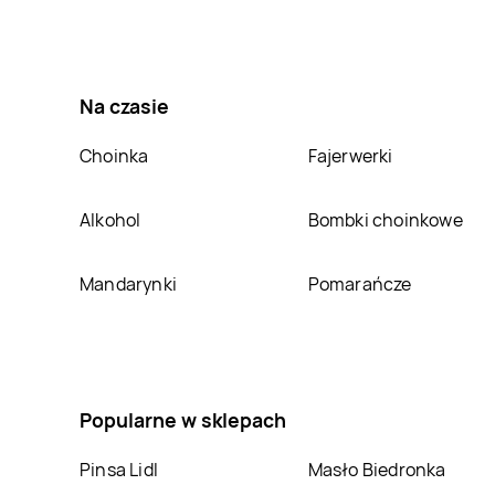
Jysk
Sosnowiec
Jysk
Środa
Wielkopolska
Jysk
Starogard
Jysk
Stojadła
Na czasie
Gdański
Choinka
Fajerwerki
Jysk
Świdnik
Jysk
Świecie
Alkohol
Bombki choinkowe
Jysk
Tarnobrzeg
Jysk
Tarnów
Mandarynki
Pomarańcze
Jysk
Toruń
Jysk
Tuchola
Jysk
Wałbrzych
Jysk
Wałcz
Popularne w sklepach
Jysk
Wodzisław
Jysk
Wołomin
Śląski
Pinsa Lidl
Masło Biedronka
Jysk
Zambrów
Jysk
Zamość