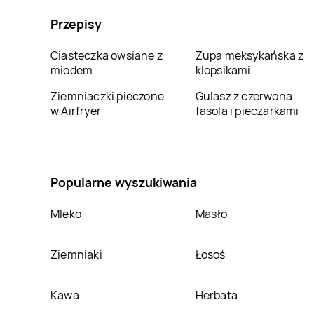
Jysk
Nowa Sól
Jysk
Nowy Dwór
Przepisy
Mazowiecki
Jysk
Oleśnica
Jysk
Olkusz
Ciasteczka owsiane z
Zupa meksykańska z
miodem
klopsikami
Jysk
Ostróda
Jysk
Ostrołęka
Ziemniaczki pieczone
Gulasz z czerwona
w Airfryer
fasola i pieczarkami
Jysk
Piła
Jysk
Piotrków
Trybunalski
Jysk
Pogórze
Jysk
Police
Popularne wyszukiwania
Mleko
Masło
Jysk
Puławy
Jysk
Racibórz
Ziemniaki
Łosoś
Jysk
Rydułtowy
Jysk
Rzeszów
Kawa
Herbata
Jysk
Skarżysko-
Jysk
Skierniewice
Kamienna