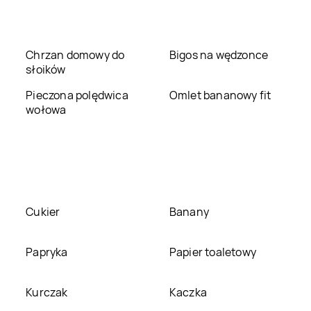
Jysk
Nowy Sącz
Jysk
Nowy Targ
Jysk
Olsztyn
Jysk
Oława
Chrzan domowy do
Bigos na wędzonce
słoików
Jysk
Ostrów
Jysk
Ostrowiec
Pieczona polędwica
Omlet bananowy fit
Wielkopolski
Świętokrzyski
wołowa
Jysk
Pisz
Jysk
Płock
Jysk
Poznań
Jysk
Pruszcz Gdański
Cukier
Banany
Jysk
Radom
Jysk
Radomsko
Papryka
Papier toaletowy
Jysk
Rzgów
Jysk
Sandomierz
Kurczak
Kaczka
Jysk
Sławno
Jysk
Słupsk