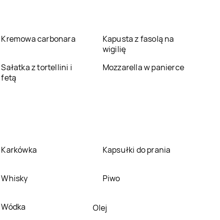
Jysk
Nysa
Jysk
Olecko
Jysk
Opinogóra
Jysk
Opole
Kremowa carbonara
Kapusta z fasolą na
Górna
wigilię
Jysk
Oświęcim
Jysk
Pabianice
Sałatka z tortellini i
Mozzarella w panierce
fetą
Jysk
Płońsk
Jysk
Podkowa Leśna
Jysk
Pruszków
Jysk
Przemyśl
Karkówka
Kapsułki do prania
Jysk
Ruda Śląska
Jysk
Rumia
Whisky
Piwo
Jysk
Sanok
Jysk
Sieradz
Wódka
Olej
Jysk
Sochaczew
Jysk
Sokółka