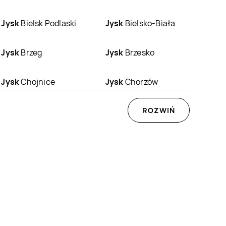
Jysk
Bielsk Podlaski
Jysk
Bielsko-Biała
Jysk
Brzeg
Jysk
Brzesko
Jysk
Chojnice
Jysk
Chorzów
Jysk
Dąbrowa
Jysk
Dębica
ROZWIŃ
Górnicza
Jysk
Gdańsk
Jysk
Gdynia
Jysk
Gorzów
Jysk
Gostynin
Wielkopolski
Jysk
Gubin
Jysk
Hajnówka