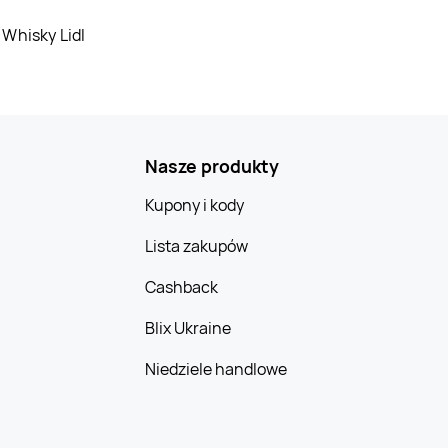
Whisky Lidl
Jysk
Żyrardów
Jysk
Żywiec
Nasze produkty
Kupony i kody
Lista zakupów
Cashback
Blix Ukraine
Niedziele handlowe