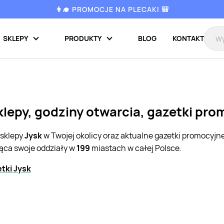
👩‍🎓 PROMOCJE NA PLECAKI 🎒
SKLEPY
PRODUKTY
BLOG
KONTAKT
sklepy, godziny otwarcia, gazetki pr
 sklepy
Jysk
w Twojej okolicy oraz aktualne gazetki promocyjn
jąca swoje oddziały w
199
miastach w całej Polsce.
tki Jysk