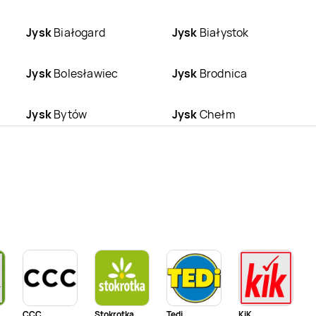
Jysk
Białogard
Jysk
Białystok
Jysk
Bolesławiec
Jysk
Brodnica
Jysk
Bytów
Jysk
Chełm
Jysk
Czechowice-
Jysk
Częstochowa
Dziedzice
Jysk
Elbląg
Jysk
Ełk
Jysk
Głogów
Jysk
Gniezno
Jysk
Grudziądz
Jysk
Gryfice
CCC
Stokrotka
Tedi
KiK