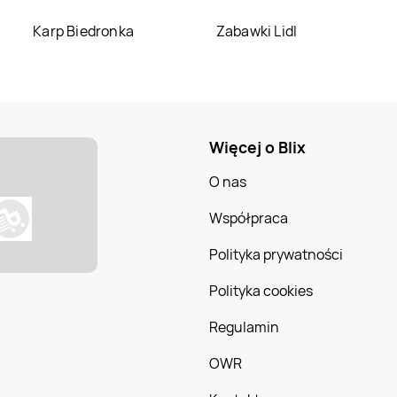
Karp Biedronka
Zabawki Lidl
Jysk
Złotów
Jysk
Żory
Więcej o Blix
O nas
Współpraca
Polityka prywatności
Polityka cookies
Regulamin
OWR