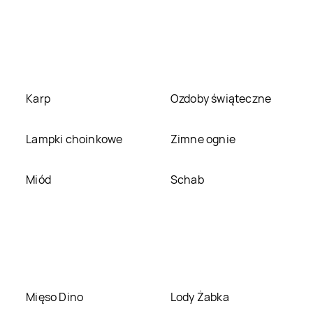
Jysk
Stalowa Wola
Jysk
Stara Iwiczna
Jysk
Strzegom
Jysk
Strzelce
Opolskie
Karp
Ozdoby świąteczne
Jysk
Świnoujście
Jysk
Szczecin
Lampki choinkowe
Zimne ognie
Jysk
Tarnowskie Góry
Jysk
Tczew
Miód
Schab
Jysk
Turek
Jysk
Tychy
Jysk
Warszawa
Jysk
Wejherowo
Jysk
Wrocław
Jysk
Września
Mięso Dino
Lody Żabka
Jysk
Żary
Jysk
Zawiercie