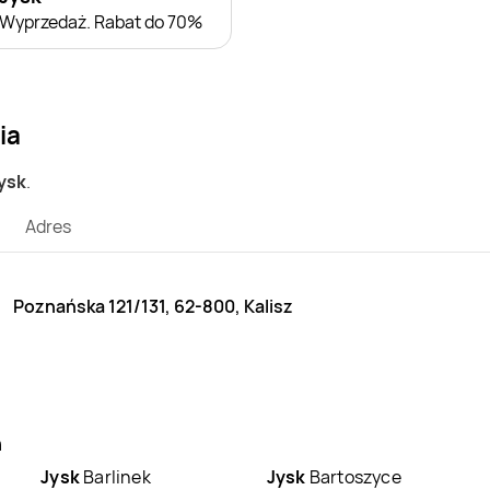
Wyprzedaż. Rabat do 70%
ia
Jysk
.
Adres
Poznańska 121/131, 62-800, Kalisz
h
Jysk
Barlinek
Jysk
Bartoszyce