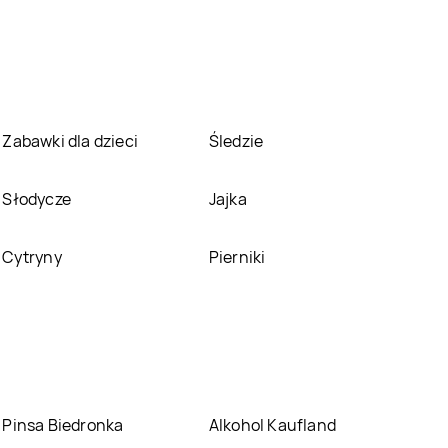
Jysk
Starachowice
Jysk
Stargard
Jysk
Suwałki
Jysk
Świdnica
Zabawki dla dzieci
Śledzie
Jysk
Szczecinek
Jysk
Szczytno
Słodycze
Jajka
Jysk
Tomaszów
Jysk
Tomaszów
Lubelski
Mazowiecki
Cytryny
Pierniki
Jysk
Ustroń
Jysk
Wągrowiec
Jysk
Wieluń
Jysk
Włocławek
Jysk
Ząbki
Jysk
Zabrze
Pinsa Biedronka
Alkohol Kaufland
Jysk
Zduńska Wola
Jysk
Zgierz