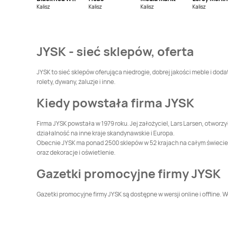
Jysk
Hrubieszów
Jysk
Iława
Kalisz
Kalisz
Kalisz
Kalisz
Jysk
Jasło
Jysk
Jastrzębie-Zdrój
JYSK - sieć sklepów, oferta
Jysk
Katowice
Jysk
Kędzierzyn-
Koźle
JYSK to sieć sklepów oferująca niedrogie, dobrej jakości meble i do
rolety, dywany, żaluzje i inne.
Jysk
Kłodzko
Jysk
Kobierzyce
Kiedy powstała firma JYSK
Jysk
Kościerzyna
Jysk
Koszalin
Firma JYSK powstała w 1979 roku. Jej założyciel, Lars Larsen, otworzy
działalność na inne kraje skandynawskie i Europa.
Obecnie JYSK ma ponad 2500 sklepów w 52 krajach na całym świecie i 
Jysk
Kwidzyn
Jysk
Lębork
oraz dekoracje i oświetlenie.
Gazetki promocyjne firmy JYSK
Jysk
Lublin
Jysk
Łęczna
Gazetki promocyjne firmy JYSK są dostępne w wersji online i offline. W
Jysk
Malbork
Jysk
Mielec