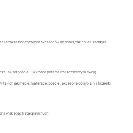
Jysk
Jarocin
Jysk
Jarosław
Jysk
Jelenia Góra
Jysk
Kamienna Góra
Jysk
Kielce
Jysk
Kluczbork
eruje także bogaty wybór akcesoriów do domu, takich jak: karnisze,
Jysk
Konin
Jysk
Kościan
Jysk
Krosno
Jysk
Kutno
acza "skład pościeli". Wkrótce potem firma rozszerzyła swoją
akich jak meble, materace, pościel, akcesoria do sypialni i łazienki
Jysk
Lisowice
Jysk
Lubin
Jysk
Łowicz
Jysk
Łuków
stępna w sklepach stacjonarnych.
Jysk
Mrągowo
Jysk
Mysłowice