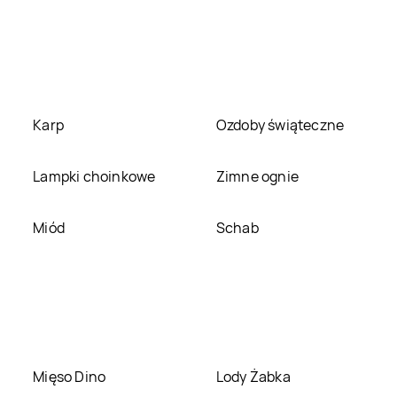
Jysk
Stalowa Wola
Jysk
Stara Iwiczna
Jysk
Strzegom
Jysk
Strzelce
Opolskie
Karp
Ozdoby świąteczne
Jysk
Świnoujście
Jysk
Szczecin
Lampki choinkowe
Zimne ognie
Jysk
Tarnowskie Góry
Jysk
Tczew
Miód
Schab
Jysk
Turek
Jysk
Tychy
Jysk
Warszawa
Jysk
Wejherowo
Jysk
Wrocław
Jysk
Września
Mięso Dino
Lody Żabka
Jysk
Żary
Jysk
Zawiercie