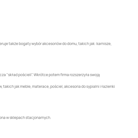
Jysk
Jarocin
Jysk
Jarosław
Jysk
Jelenia Góra
Jysk
Kalisz
Jysk
Kętrzyn
Jysk
Kielce
eruje także bogaty wybór akcesoriów do domu, takich jak: karnisze,
Jysk
Konin
Jysk
Kościan
Jysk
Krosno
Jysk
Kutno
acza "skład pościeli". Wkrótce potem firma rozszerzyła swoją
akich jak meble, materace, pościel, akcesoria do sypialni i łazienki
Jysk
Lisowice
Jysk
Lubin
Jysk
Łowicz
Jysk
Łuków
stępna w sklepach stacjonarnych.
Jysk
Mrągowo
Jysk
Mysłowice