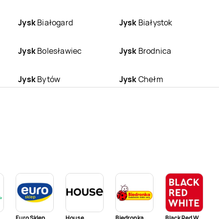
Jysk
Białogard
Jysk
Białystok
Jysk
Bolesławiec
Jysk
Brodnica
Jysk
Bytów
Jysk
Chełm
Jysk
Czechowice-
Jysk
Częstochowa
Dziedzice
Jysk
Elbląg
Jysk
Ełk
Jysk
Głogów
Jysk
Gniezno
Jysk
Grudziądz
Jysk
Gryfice
Euro Sklep
House
Biedronka
Black Red White