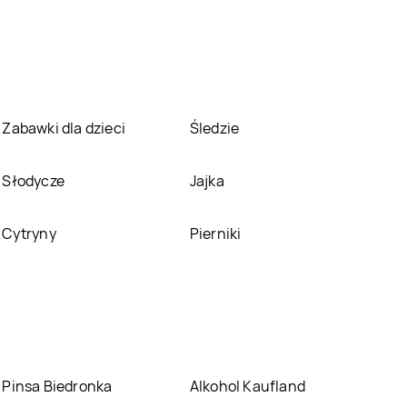
Jysk
Starachowice
Jysk
Stargard
Jysk
Suwałki
Jysk
Świdnica
Zabawki dla dzieci
Śledzie
Jysk
Szczecinek
Jysk
Szczytno
Słodycze
Jajka
Jysk
Tomaszów
Jysk
Tomaszów
Lubelski
Mazowiecki
Cytryny
Pierniki
Jysk
Ustroń
Jysk
Wągrowiec
Jysk
Wieluń
Jysk
Włocławek
Jysk
Ząbki
Jysk
Zabrze
Pinsa Biedronka
Alkohol Kaufland
Jysk
Zduńska Wola
Jysk
Zgierz