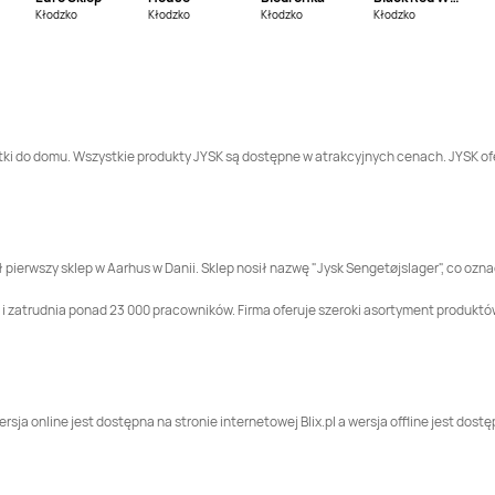
Jysk
Inowrocław
Jysk
Janki
Kłodzko
Kłodzko
Kłodzko
Kłodzko
Jysk
Jaworzno
Jysk
Jędrzejów
Jysk
Kędzierzyn-
Jysk
Kępno
Koźle
datki do domu. Wszystkie produkty JYSK są dostępne w atrakcyjnych cenach. JYSK of
Jysk
Koło
Jysk
Kołobrzeg
Jysk
Kraków
Jysk
Krasnystaw
ł pierwszy sklep w Aarhus w Danii. Sklep nosił nazwę "Jysk Sengetøjslager", co ozn
zatrudnia ponad 23 000 pracowników. Firma oferuje szeroki asortyment produktów, t
Jysk
Legnica
Jysk
Leszno
Jysk
Łódź
Jysk
Łomża
ersja online jest dostępna na stronie internetowej Blix.pl a wersja offline jest do
Jysk
Mława
Jysk
Modlniczka