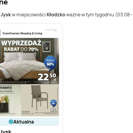
jne
w
Jysk
w miejscowości
Kłodzko
ważne w tym tygodniu (03.08 - 
aktualna
Jysk