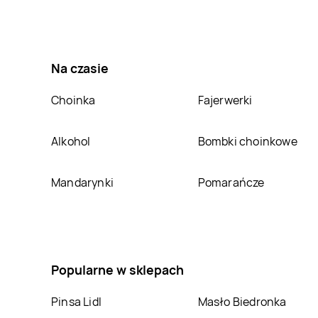
Jysk
Sosnowiec
Jysk
Środa
Wielkopolska
Jysk
Starogard
Jysk
Stojadła
Na czasie
Gdański
Choinka
Fajerwerki
Jysk
Świdnik
Jysk
Świecie
Alkohol
Bombki choinkowe
Jysk
Tarnobrzeg
Jysk
Tarnów
Mandarynki
Pomarańcze
Jysk
Toruń
Jysk
Tuchola
Jysk
Wałbrzych
Jysk
Wałcz
Popularne w sklepach
Jysk
Wodzisław
Jysk
Wołomin
Śląski
Pinsa Lidl
Masło Biedronka
Jysk
Zambrów
Jysk
Zamość