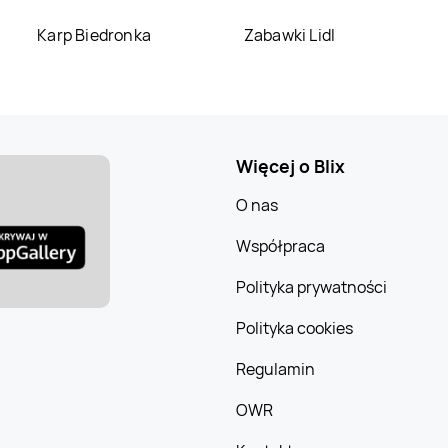
Karp Biedronka
Zabawki Lidl
Jysk
Złotów
Jysk
Żory
Więcej o Blix
O nas
Współpraca
Polityka prywatności
Polityka cookies
Regulamin
OWR