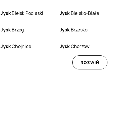
Jysk
Bielsk Podlaski
Jysk
Bielsko-Biała
Jysk
Brzeg
Jysk
Brzesko
Jysk
Chojnice
Jysk
Chorzów
Jysk
Dąbrowa
Jysk
Dębica
ROZWIŃ
Górnicza
Jysk
Gdańsk
Jysk
Gdynia
Jysk
Gorzów
Jysk
Gostynin
Wielkopolski
Jysk
Gubin
Jysk
Hajnówka