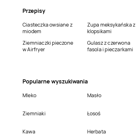
Jysk
Nowa Sól
Jysk
Nowy Dwór
Przepisy
Mazowiecki
Jysk
Oleśnica
Jysk
Olkusz
Ciasteczka owsiane z
Zupa meksykańska z
miodem
klopsikami
Jysk
Ostróda
Jysk
Ostrołęka
Ziemniaczki pieczone
Gulasz z czerwona
w Airfryer
fasola i pieczarkami
Jysk
Piła
Jysk
Piotrków
Trybunalski
Jysk
Pogórze
Jysk
Police
Popularne wyszukiwania
Mleko
Masło
Jysk
Puławy
Jysk
Racibórz
Ziemniaki
Łosoś
Jysk
Rydułtowy
Jysk
Rzeszów
Kawa
Herbata
Jysk
Skarżysko-
Jysk
Skierniewice
Kamienna