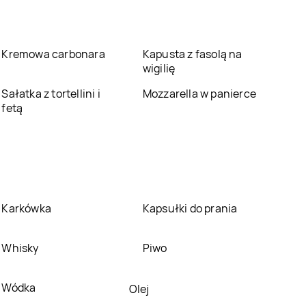
Jysk
Nysa
Jysk
Olecko
Jysk
Opinogóra
Jysk
Opole
Kremowa carbonara
Kapusta z fasolą na
Górna
wigilię
Jysk
Oświęcim
Jysk
Pabianice
Sałatka z tortellini i
Mozzarella w panierce
fetą
Jysk
Płońsk
Jysk
Podkowa Leśna
Jysk
Pruszków
Jysk
Przemyśl
Karkówka
Kapsułki do prania
Jysk
Ruda Śląska
Jysk
Rumia
Whisky
Piwo
Jysk
Sanok
Jysk
Sieradz
Wódka
Olej
Jysk
Sochaczew
Jysk
Sokółka