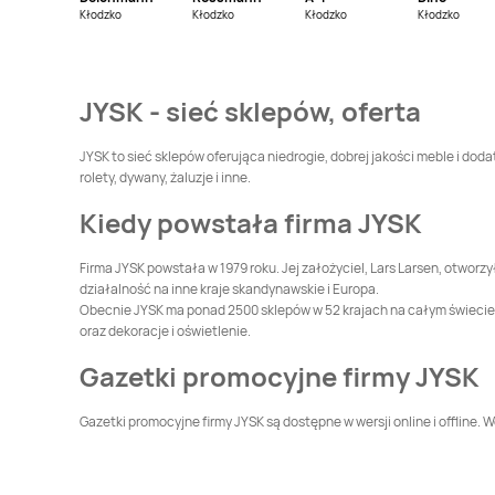
Jysk
Hrubieszów
Jysk
Iława
Kłodzko
Kłodzko
Kłodzko
Kłodzko
Jysk
Jasło
Jysk
Jastrzębie-Zdrój
JYSK - sieć sklepów, oferta
Jysk
Kamienna Góra
Jysk
Katowice
JYSK to sieć sklepów oferująca niedrogie, dobrej jakości meble i do
rolety, dywany, żaluzje i inne.
Jysk
Kluczbork
Jysk
Kobierzyce
Kiedy powstała firma JYSK
Jysk
Kościerzyna
Jysk
Koszalin
Firma JYSK powstała w 1979 roku. Jej założyciel, Lars Larsen, otworzy
działalność na inne kraje skandynawskie i Europa.
Obecnie JYSK ma ponad 2500 sklepów w 52 krajach na całym świecie i 
Jysk
Kwidzyn
Jysk
Lębork
oraz dekoracje i oświetlenie.
Gazetki promocyjne firmy JYSK
Jysk
Lublin
Jysk
Łęczna
Gazetki promocyjne firmy JYSK są dostępne w wersji online i offline. W
Jysk
Malbork
Jysk
Mielec