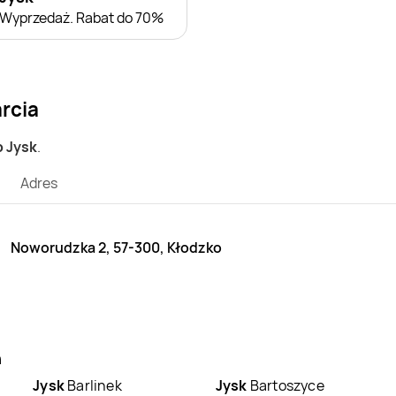
Wyprzedaż. Rabat do 70%
rcia
p Jysk
.
Adres
Noworudzka 2, 57-300, Kłodzko
h
Jysk
Barlinek
Jysk
Bartoszyce