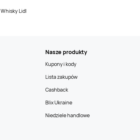
Whisky Lidl
Jysk
Żyrardów
Jysk
Żywiec
Nasze produkty
Kupony i kody
Lista zakupów
Cashback
Blix Ukraine
Niedziele handlowe