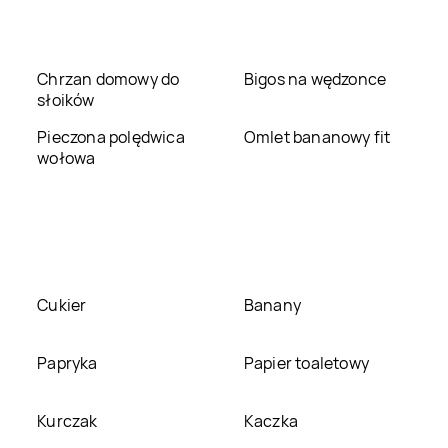
Jysk
Nowy Sącz
Jysk
Nowy Targ
Jysk
Olsztyn
Jysk
Oława
Chrzan domowy do
Bigos na wędzonce
słoików
Jysk
Ostrów
Jysk
Ostrowiec
Pieczona polędwica
Omlet bananowy fit
Wielkopolski
Świętokrzyski
wołowa
Jysk
Pisz
Jysk
Płock
Jysk
Poznań
Jysk
Pruszcz Gdański
Cukier
Banany
Jysk
Radom
Jysk
Radomsko
Papryka
Papier toaletowy
Jysk
Rzgów
Jysk
Sandomierz
Kurczak
Kaczka
Jysk
Sławno
Jysk
Słupsk