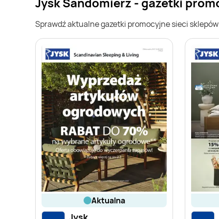
Jysk Sandomierz - gazetki prom
Sprawdź aktualne gazetki promocyjne sieci sklepó
aktualna
Jysk