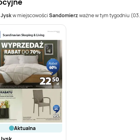
ocyjne
w
Jysk
w miejscowości
Sandomierz
ważne w tym tygodniu (03.0
aktualna
Jysk