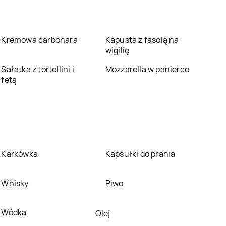
Jysk
Nowy Targ
Jysk
Nysa
Jysk
Oława
Jysk
Opinogóra
Kremowa carbonara
Kapusta z fasolą na
Górna
wigilię
Jysk
Ostrowiec
Jysk
Oświęcim
Sałatka z tortellini i
Mozzarella w panierce
Świętokrzyski
fetą
Jysk
Płock
Jysk
Płońsk
Jysk
Pruszcz Gdański
Jysk
Pruszków
Karkówka
Kapsułki do prania
Jysk
Radomsko
Jysk
Ruda Śląska
Whisky
Piwo
Jysk
Sanok
Jysk
Sieradz
Wódka
Olej
Jysk
Sochaczew
Jysk
Sokółka