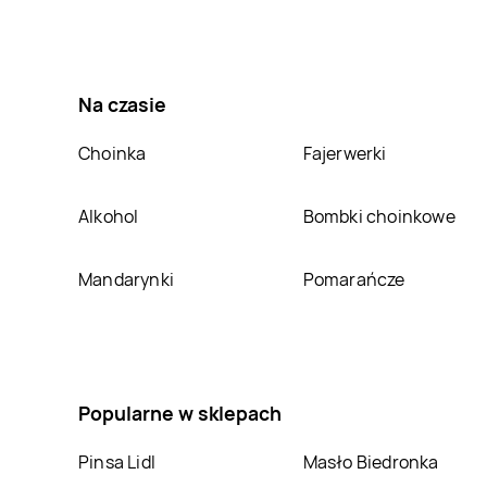
Jysk
Sosnowiec
Jysk
Środa
Wielkopolska
Jysk
Starogard
Jysk
Stojadła
Na czasie
Gdański
Choinka
Fajerwerki
Jysk
Świdnik
Jysk
Świecie
Alkohol
Bombki choinkowe
Jysk
Tarnobrzeg
Jysk
Tarnów
Mandarynki
Pomarańcze
Jysk
Toruń
Jysk
Tuchola
Jysk
Wałbrzych
Jysk
Wałcz
Popularne w sklepach
Jysk
Wodzisław
Jysk
Wołomin
Śląski
Pinsa Lidl
Masło Biedronka
Jysk
Zambrów
Jysk
Zamość