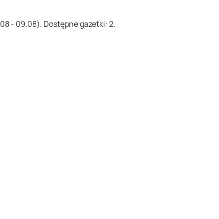
8 - 09.08). Dostępne gazetki: 2.