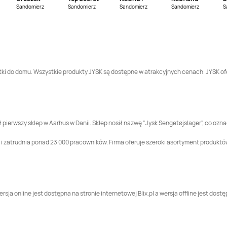
Jysk
Inowrocław
Jysk
Janki
Sandomierz
Sandomierz
Sandomierz
Sandomierz
S
Jysk
Jaworzno
Jysk
Jędrzejów
Jysk
Kędzierzyn-
Jysk
Kępno
Koźle
datki do domu. Wszystkie produkty JYSK są dostępne w atrakcyjnych cenach. JYSK of
Jysk
Kobierzyce
Jysk
Koło
Jysk
Koszalin
Jysk
Kraków
ł pierwszy sklep w Aarhus w Danii. Sklep nosił nazwę "Jysk Sengetøjslager", co ozn
zatrudnia ponad 23 000 pracowników. Firma oferuje szeroki asortyment produktów, t
Jysk
Lębork
Jysk
Legnica
Jysk
Łęczna
Jysk
Łódź
ersja online jest dostępna na stronie internetowej Blix.pl a wersja offline jest do
Jysk
Mielec
Jysk
Mława