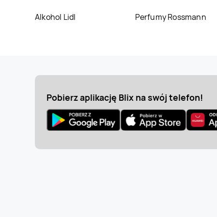
Alkohol Lidl
Perfumy Rossmann
Jysk
Zgorzelec
Jysk
Zielona Góra
Pobierz aplikację Blix na swój telefon!