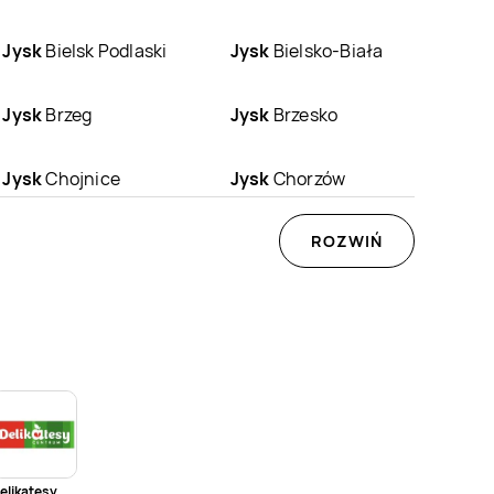
Jysk
Bielsk Podlaski
Jysk
Bielsko-Biała
Jysk
Brzeg
Jysk
Brzesko
Jysk
Chojnice
Jysk
Chorzów
Jysk
Dąbrowa
Jysk
Dębica
ROZWIŃ
Górnicza
Jysk
Gdańsk
Jysk
Gdynia
Jysk
Gorzów
Jysk
Gostynin
Wielkopolski
Jysk
Gubin
Jysk
Hajnówka
Delikatesy Centrum