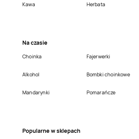
Kawa
Herbata
Na czasie
Choinka
Fajerwerki
Alkohol
Bombki choinkowe
Mandarynki
Pomarańcze
Popularne w sklepach