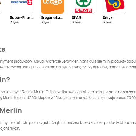
Leroy Merlin
Leroy Merlin
Tarnów
Szczecin
Super-Pharm
Drogerie Laboo
SPAR
Smyk
Leroy Merlin
Leroy Merlin
Gdynia
Gdynia
Gdynia
Gdynia
Wołomin
Wrocław
ta
rtyment produktów i usług. W ofercie Leroy Merlin znajdują się m.in. produkty do b
zeroki wybór usług, takich jak projektowanie wnętrz czy ogrodów, doradztwo techn
in?
olph'a Leroya i Rose'a Merlin. Od początku swojego istnienia skupiała się na sprz
y Merlin to ponad 360 sklepów w 15 krajach, w których łącznie pracuje ponad 70 00
Merlin
lnych ofertach i promocjach. Dzięki nim można łatwo znaleźć produkty, które nas
tacjonarnych.