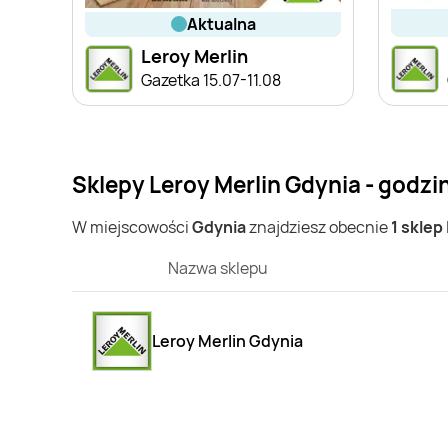
aktualna
Leroy Merlin
Gazetka 15.07-11.08
Sklepy Leroy Merlin Gdynia - godzi
W miejscowości
Gdynia
znajdziesz obecnie
1 sklep
Nazwa sklepu
Leroy Merlin Gdynia