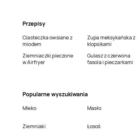
Przepisy
Ciasteczka owsiane z
Zupa meksykańska z
miodem
klopsikami
Ziemniaczki pieczone
Gulasz z czerwona
w Airfryer
fasola i pieczarkami
Popularne wyszukiwania
Mleko
Masło
Ziemniaki
Łosoś