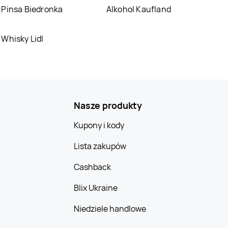
Pinsa Biedronka
Alkohol Kaufland
Whisky Lidl
Nasze produkty
Kupony i kody
Lista zakupów
Cashback
Blix Ukraine
Niedziele handlowe