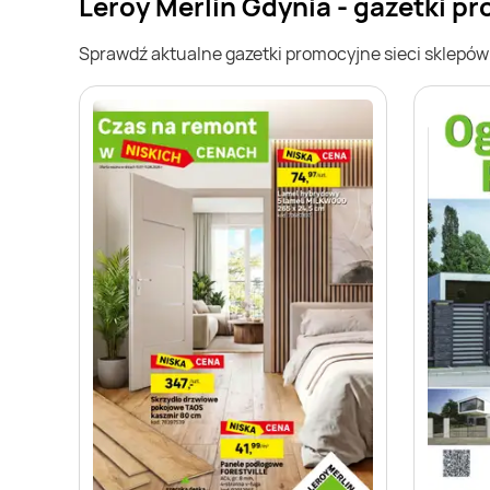
Leroy Merlin Gdynia - gazetki p
Sprawdź aktualne gazetki promocyjne sieci sklepó