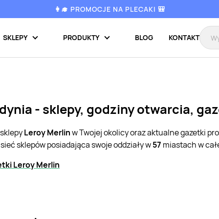
👩‍🎓 PROMOCJE NA PLECAKI 🎒
SKLEPY
PRODUKTY
BLOG
KONTAKT
dynia - sklepy, godziny otwarcia, ga
 sklepy
Leroy Merlin
w Twojej okolicy oraz aktualne gazetki p
 sieć sklepów posiadająca swoje oddziały w
57
miastach w całe
tki Leroy Merlin