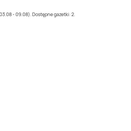
3.08 - 09.08). Dostępne gazetki: 2.