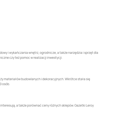
Leroy Merlin
Toruń
Leroy Merlin
Ustowo
Leroy Merlin
Leroy Merlin
Zielona
Zgorzelec
Góra
udowy i wykańczania wnętrz, ogrodnicze, a także narzędzia i sprzęt dla
iczne czy też pomoc w realizacji inwestycji.
edaży materiałów budowlanych i dekoracyjnych. Wkrótce stała się
0 osób.
 interesują, a także porównać ceny różnych sklepów. Gazetki Leroy