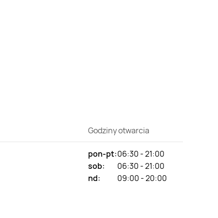
Godziny otwarcia
pon-pt:
06:30 - 21:00
sob:
06:30 - 21:00
nd:
09:00 - 20:00