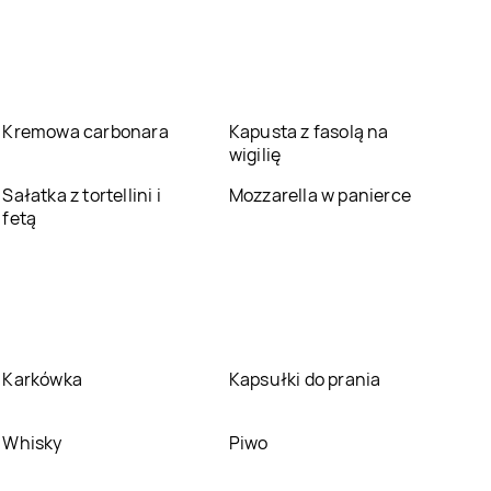
Kremowa carbonara
Kapusta z fasolą na
wigilię
Sałatka z tortellini i
Mozzarella w panierce
fetą
Karkówka
Kapsułki do prania
Whisky
Piwo