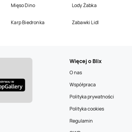
Mięso Dino
Lody Żabka
Karp Biedronka
Zabawki Lidl
Więcej o Blix
O nas
Współpraca
Polityka prywatności
Polityka cookies
Regulamin