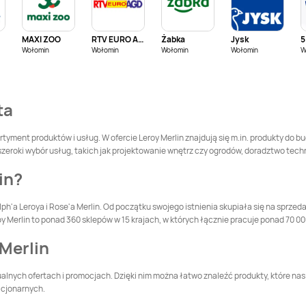
Leroy Merlin
Leroy Merlin
Świdnica
Szczecin
MAXI ZOO
RTV EURO AGD
Żabka
Jysk
5
Leroy Merlin
Leroy Merlin
Wołomin
Wołomin
Wołomin
Wołomin
W
Wieliczka
Wrocław
ta
rtyment produktów i usług. W ofercie Leroy Merlin znajdują się m.in. produkty do b
zeroki wybór usług, takich jak projektowanie wnętrz czy ogrodów, doradztwo techn
in?
olph'a Leroya i Rose'a Merlin. Od początku swojego istnienia skupiała się na sprz
y Merlin to ponad 360 sklepów w 15 krajach, w których łącznie pracuje ponad 70 00
Merlin
lnych ofertach i promocjach. Dzięki nim można łatwo znaleźć produkty, które nas
tacjonarnych.