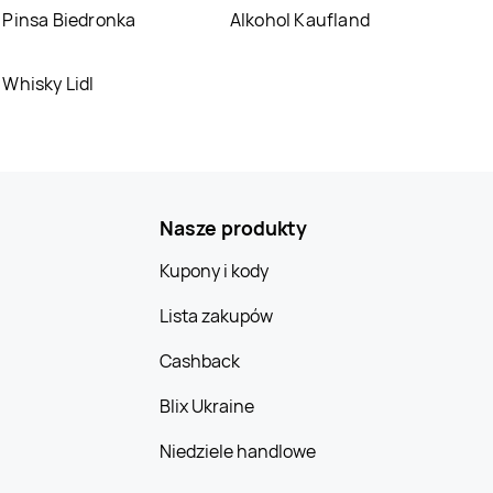
Pinsa Biedronka
Alkohol Kaufland
Whisky Lidl
Nasze produkty
Kupony i kody
Lista zakupów
Cashback
Blix Ukraine
Niedziele handlowe