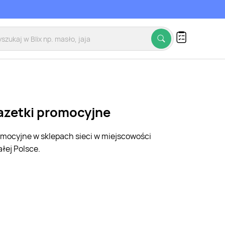
gazetki promocyjne
romocyjne w sklepach sieci w miejscowości
łej Polsce.