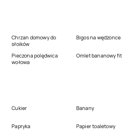
Chrzan domowy do
Bigos na wędzonce
słoików
Pieczona polędwica
Omlet bananowy fit
wołowa
Cukier
Banany
Papryka
Papier toaletowy