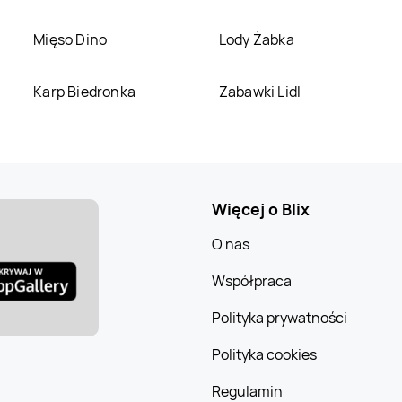
Mięso Dino
Lody Żabka
Karp Biedronka
Zabawki Lidl
Więcej o Blix
O nas
Współpraca
Polityka prywatności
Polityka cookies
Regulamin