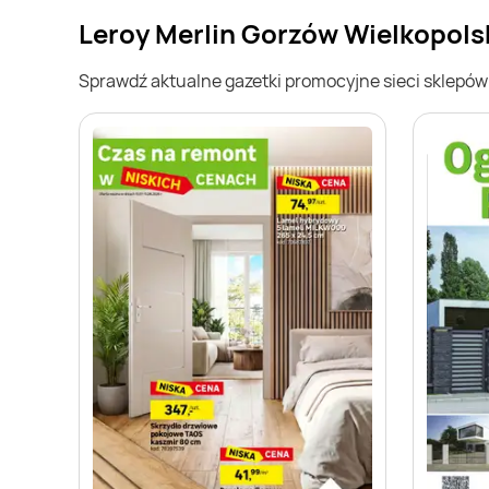
Leroy Merlin Gorzów Wielkopolsk
Sprawdź aktualne gazetki promocyjne sieci sklepó