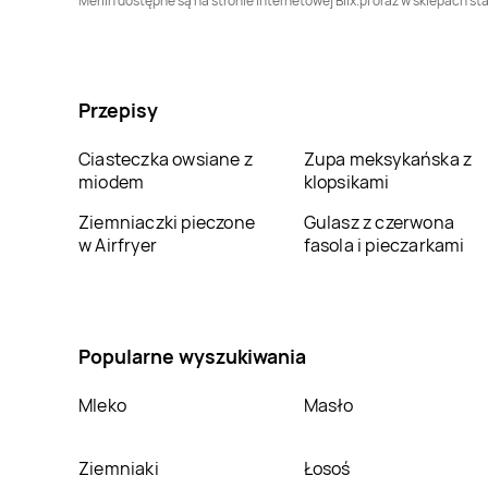
Merlin dostępne są na stronie internetowej Blix.pl oraz w sklepach s
Przepisy
Ciasteczka owsiane z
Zupa meksykańska z
miodem
klopsikami
Ziemniaczki pieczone
Gulasz z czerwona
w Airfryer
fasola i pieczarkami
Popularne wyszukiwania
Mleko
Masło
Ziemniaki
Łosoś