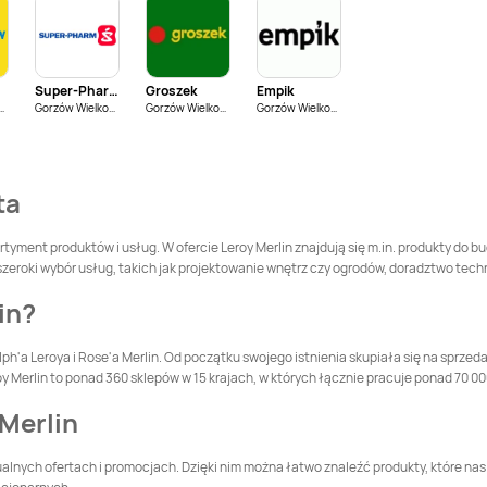
Leroy Merlin
Leroy Merlin
Tarnów
Szczecin
Super-Pharm
Groszek
Empik
Leroy Merlin
Leroy Merlin
 Wielkopolski
Gorzów Wielkopolski
Gorzów Wielkopolski
Gorzów Wielkopolski
Wołomin
Wrocław
ta
rtyment produktów i usług. W ofercie Leroy Merlin znajdują się m.in. produkty do b
zeroki wybór usług, takich jak projektowanie wnętrz czy ogrodów, doradztwo techn
in?
olph'a Leroya i Rose'a Merlin. Od początku swojego istnienia skupiała się na sprz
y Merlin to ponad 360 sklepów w 15 krajach, w których łącznie pracuje ponad 70 00
Merlin
lnych ofertach i promocjach. Dzięki nim można łatwo znaleźć produkty, które nas