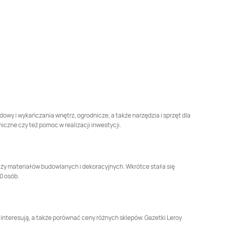
Leroy Merlin
Toruń
Leroy Merlin
Ustowo
Leroy Merlin
Leroy Merlin
Zielona
Zgorzelec
Góra
udowy i wykańczania wnętrz, ogrodnicze, a także narzędzia i sprzęt dla
iczne czy też pomoc w realizacji inwestycji.
edaży materiałów budowlanych i dekoracyjnych. Wkrótce stała się
0 osób.
 interesują, a także porównać ceny różnych sklepów. Gazetki Leroy