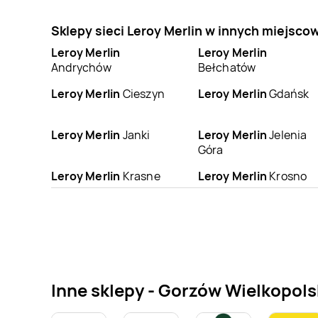
Sklepy sieci Leroy Merlin w innych miejsco
Leroy Merlin
Leroy Merlin
Andrychów
Bełchatów
Leroy Merlin
Cieszyn
Leroy Merlin
Gdańsk
Leroy Merlin
Janki
Leroy Merlin
Jelenia
Góra
Leroy Merlin
Krasne
Leroy Merlin
Krosno
Leroy Merlin
Mielec
Leroy Merlin
Mikołów
Leroy Merlin
Leroy Merlin
Piła
Piaseczno
Inne sklepy - Gorzów Wielkopols
Leroy Merlin
Radom
Leroy Merlin
Rumia