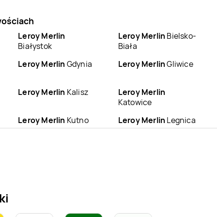
wościach
Leroy Merlin
Leroy Merlin
Bielsko-
Białystok
Biała
Leroy Merlin
Gdynia
Leroy Merlin
Gliwice
Leroy Merlin
Kalisz
Leroy Merlin
Katowice
Leroy Merlin
Kutno
Leroy Merlin
Legnica
Leroy Merlin
Mirków
Leroy Merlin
Modlniczka
Leroy Merlin
Płock
Leroy Merlin
Poczesna
ki
Leroy Merlin
Rzeszów
Leroy Merlin
Sieradz