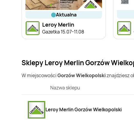
aktualna
Leroy Merlin
Gazetka 15.07-11.08
Sklepy Leroy Merlin Gorzów Wielkop
W miejscowości
Gorzów Wielkopolski
znajdziesz 
Nazwa sklepu
Leroy Merlin Gorzów Wielkopolski