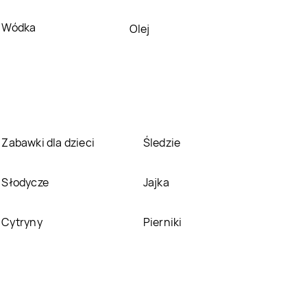
Wódka
Olej
Zabawki dla dzieci
Śledzie
Słodycze
Jajka
Cytryny
Pierniki