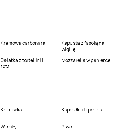
Kremowa carbonara
Kapusta z fasolą na
wigilię
Sałatka z tortellini i
Mozzarella w panierce
fetą
Karkówka
Kapsułki do prania
Whisky
Piwo