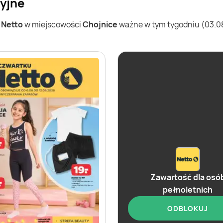
cyjne
w
Netto
w miejscowości
Chojnice
ważne w tym tygodniu (03.08 
Zawartość dla osó
pełnoletnich
ODBLOKUJ