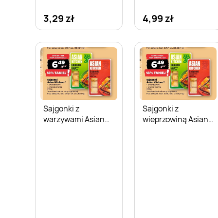
3,29 zł
4,99 zł
Sajgonki z
Sajgonki z
warzywami Asian
wieprzowiną Asian
Kitchen
Kitchen