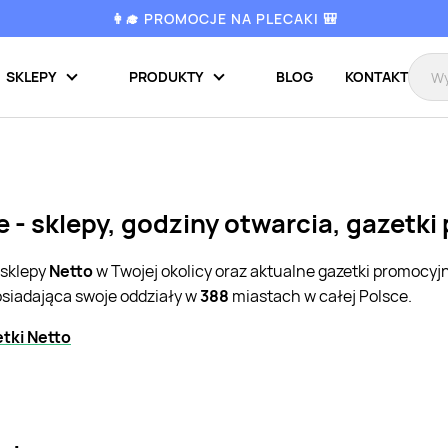
👩‍🎓 PROMOCJE NA PLECAKI 🎒
SKLEPY
PRODUKTY
BLOG
KONTAKT
 - sklepy, godziny otwarcia, gazetk
 sklepy
Netto
w Twojej okolicy oraz aktualne gazetki promocyj
osiadająca swoje oddziały w
388
miastach w całej Polsce.
tki Netto