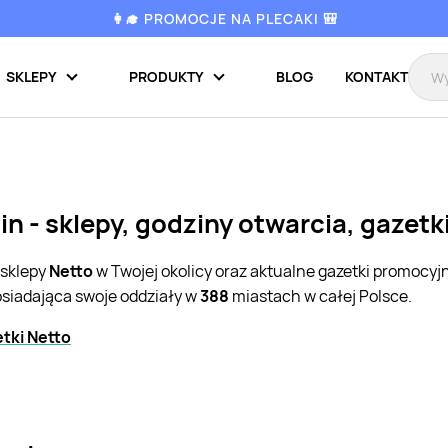
👩‍🎓 PROMOCJE NA PLECAKI 🎒
SKLEPY
PRODUKTY
BLOG
KONTAKT
n - sklepy, godziny otwarcia, gazet
 sklepy
Netto
w Twojej okolicy oraz aktualne gazetki promocyj
osiadająca swoje oddziały w
388
miastach w całej Polsce.
tki Netto