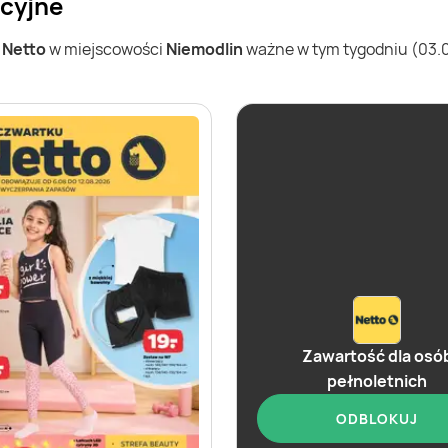
ocyjne
w
Netto
w miejscowości
Niemodlin
ważne w tym tygodniu (03.08
Zawartość dla osó
pełnoletnich
ODBLOKUJ