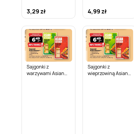
3,29 zł
4,99 zł
Sajgonki z
Sajgonki z
warzywami Asian
wieprzowiną Asian
Kitchen
Kitchen