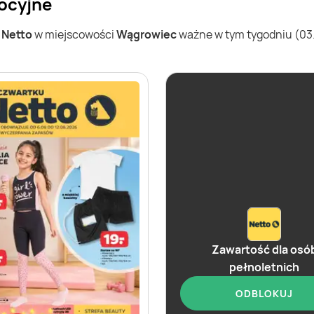
ocyjne
w
Netto
w miejscowości
Wągrowiec
ważne w tym tygodniu (03.0
Zawartość dla osó
pełnoletnich
ODBLOKUJ