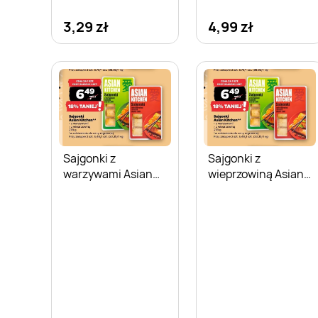
3,29 zł
4,99 zł
Sajgonki z
Sajgonki z
warzywami Asian
wieprzowiną Asian
Kitchen
Kitchen