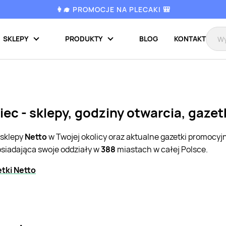
👩‍🎓 PROMOCJE NA PLECAKI 🎒
SKLEPY
PRODUKTY
BLOG
KONTAKT
ec - sklepy, godziny otwarcia, gaze
 sklepy
Netto
w Twojej okolicy oraz aktualne gazetki promocyj
osiadająca swoje oddziały w
388
miastach w całej Polsce.
tki Netto